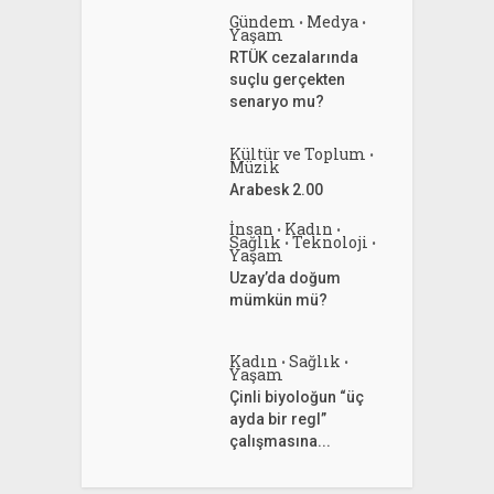
Gündem
Medya
•
•
Yaşam
RTÜK cezalarında
suçlu gerçekten
senaryo mu?
Kültür ve Toplum
•
Müzik
Arabesk 2.00
İnsan
Kadın
•
•
Sağlık
Teknoloji
•
•
Yaşam
Uzay’da doğum
mümkün mü?
Kadın
Sağlık
•
•
Yaşam
Çinli biyoloğun “üç
ayda bir regl”
çalışmasına...