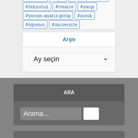
teknoloji
tvsaire
yargı
yorum analiz görüş
çocuk
öğrenci
üniversite
Arşiv
ARA