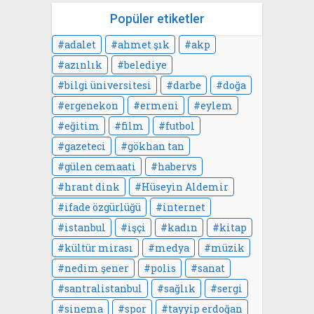
Popüler etiketler
adalet
ahmet şık
akp
azınlık
belediye
bilgi üniversitesi
darbe
doğa
ergenekon
ermeni
eylem
eğitim
film
futbol
gazeteci
gökhan tan
gülen cemaati
habervs
hrant dink
Hüseyin Aldemir
ifade özgürlüğü
internet
istanbul
işçi
kadın
kitap
kültür mirası
medya
müzik
nedim şener
polis
sanat
santralistanbul
sağlık
sergi
sinema
spor
tayyip erdoğan