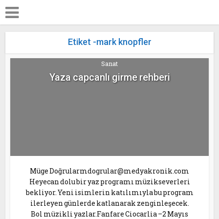
Etiket -mark knopfler
Sanat
Yaza capcanlı girme rehberi
Müge Doğrularmdogrular@medyakronik.com
Heyecan dolu bir yaz programı müzikseverleri
bekliyor. Yeni isimlerin katılımıyla bu program
ilerleyen günlerde katlanarak zenginleşecek.
Bol müzikli yazlar.Fanfare Ciocarlia –2 Mayıs