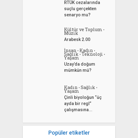
RTÜK cezalarında
suçlu gerçekten
senaryo mu?
Kültür ve Toplum
•
Müzik
Arabesk 2.00
İnsan
Kadın
•
•
Sağlık
Teknoloji
•
•
Yaşam
Uzay’da doğum
mümkün mü?
Kadın
Sağlık
•
•
Yaşam
Çinli biyoloğun “üç
ayda bir regl”
çalışmasına...
Popüler etiketler