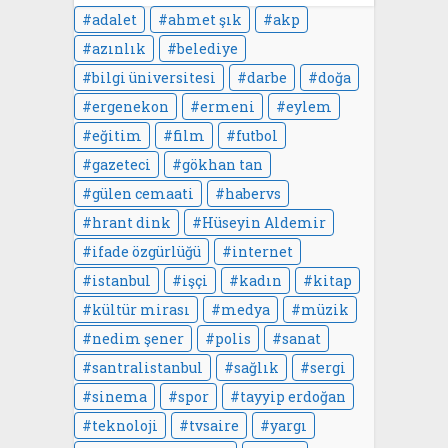
adalet
ahmet şık
akp
azınlık
belediye
bilgi üniversitesi
darbe
doğa
ergenekon
ermeni
eylem
eğitim
film
futbol
gazeteci
gökhan tan
gülen cemaati
habervs
hrant dink
Hüseyin Aldemir
ifade özgürlüğü
internet
istanbul
işçi
kadın
kitap
kültür mirası
medya
müzik
nedim şener
polis
sanat
santralistanbul
sağlık
sergi
sinema
spor
tayyip erdoğan
teknoloji
tvsaire
yargı