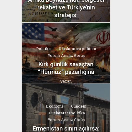
rekabet ve Türkiye’nin
stratejisi
yazan
Bahri Ak
Politika
Uluslararası politika
Yorum Analiz Görüş
Kırk günlük savaştan
“Hürmüz” pazarlığına
yazan
Bahri Ak
Ekonomi
Gündem
Uluslararası politika
Yorum Analiz Görüş
Ermenistan sınırı açılırsa: