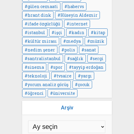
gülen cemaati
habervs
hrant dink
Hüseyin Aldemir
ifade özgürlüğü
internet
istanbul
işçi
kadın
kitap
kültür mirası
medya
müzik
nedim şener
polis
sanat
santralistanbul
sağlık
sergi
sinema
spor
tayyip erdoğan
teknoloji
tvsaire
yargı
yorum analiz görüş
çocuk
öğrenci
üniversite
Arşiv