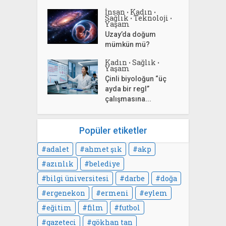
İnsan
Kadın
•
•
Sağlık
Teknoloji
•
•
Yaşam
Uzay’da doğum
mümkün mü?
Kadın
Sağlık
•
•
Yaşam
Çinli biyoloğun “üç
ayda bir regl”
çalışmasına...
Popüler etiketler
adalet
ahmet şık
akp
azınlık
belediye
bilgi üniversitesi
darbe
doğa
ergenekon
ermeni
eylem
eğitim
film
futbol
gazeteci
gökhan tan