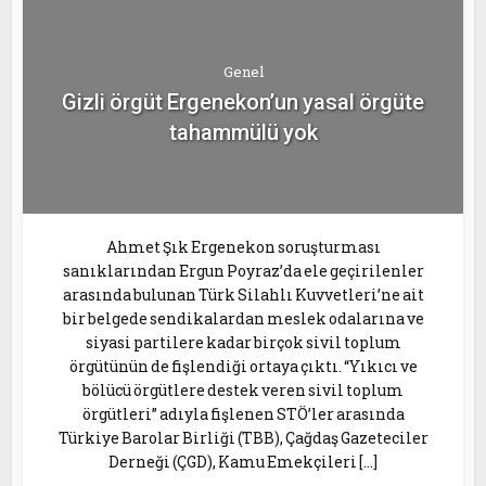
Genel
Gizli örgüt Ergenekon’un yasal örgüte
tahammülü yok
Ahmet Şık Ergenekon soruşturması
sanıklarından Ergun Poyraz’da ele geçirilenler
arasında bulunan Türk Silahlı Kuvvetleri’ne ait
bir belgede sendikalardan meslek odalarına ve
siyasi partilere kadar birçok sivil toplum
örgütünün de fişlendiği ortaya çıktı. “Yıkıcı ve
bölücü örgütlere destek veren sivil toplum
örgütleri” adıyla fişlenen STÖ’ler arasında
Türkiye Barolar Birliği (TBB), Çağdaş Gazeteciler
Derneği (ÇGD), Kamu Emekçileri […]