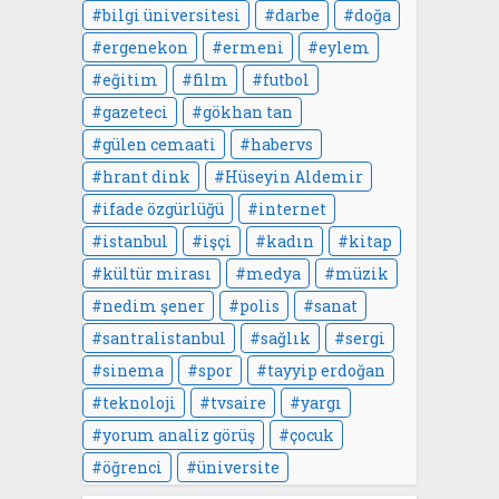
bilgi üniversitesi
darbe
doğa
ergenekon
ermeni
eylem
eğitim
film
futbol
gazeteci
gökhan tan
gülen cemaati
habervs
hrant dink
Hüseyin Aldemir
ifade özgürlüğü
internet
istanbul
işçi
kadın
kitap
kültür mirası
medya
müzik
nedim şener
polis
sanat
santralistanbul
sağlık
sergi
sinema
spor
tayyip erdoğan
teknoloji
tvsaire
yargı
yorum analiz görüş
çocuk
öğrenci
üniversite