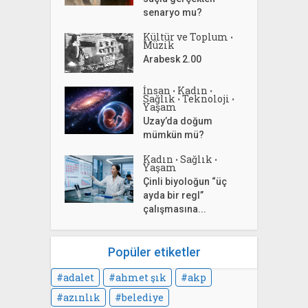
senaryo mu?
Kültür ve Toplum
•
Müzik
Arabesk 2.00
İnsan
Kadın
•
•
Sağlık
Teknoloji
•
•
Yaşam
Uzay’da doğum
mümkün mü?
Kadın
Sağlık
•
•
Yaşam
Çinli biyoloğun “üç
ayda bir regl”
çalışmasına...
Popüler etiketler
adalet
ahmet şık
akp
azınlık
belediye