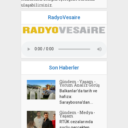
ulaşabilirsiniz.
RadyoVesaire
Son Haberler
Gündem
Yaşam
•
•
Yorum Analiz Görüş
Balkanlar’da tarih ve
hafıza:
Saraybosna’dan...
Gündem
Medya
•
•
Yaşam
RTÜK cezalarında
suçlu gerçekten