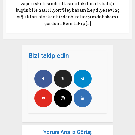
vapur iskelesinde oltasına takılan ilk balığı
bugün bile hatırlıyor: “Hey babam hey diye sevinç
çığlıkları atarken birdenbire karşımda babamı
gördüm. Beni takip […]
Bizi takip edin
Yorum Analiz Görüş