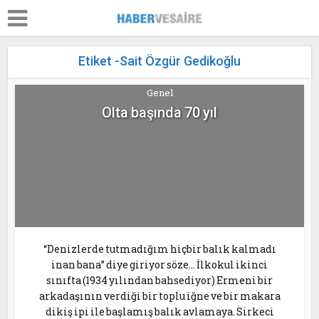
Etiket -Sait Özgür Gedikoğlu
Genel
Olta başında 70 yıl
“Denizlerde tutmadığım hiçbir balık kalmadı
inan bana” diye giriyor söze… İlkokul ikinci
sınıfta (1934 yılından bahsediyor) Ermeni bir
arkadaşının verdiği bir toplu iğne ve bir makara
dikiş ipi ile başlamış balık avlamaya. Sirkeci