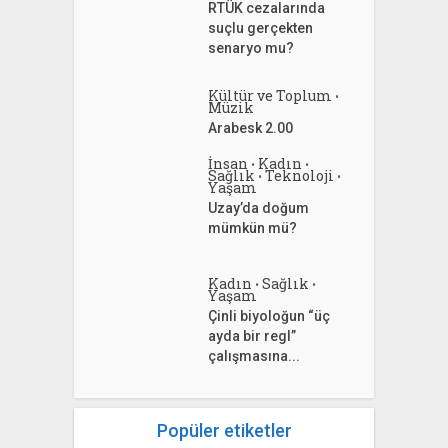
RTÜK cezalarında
suçlu gerçekten
senaryo mu?
Kültür ve Toplum
•
Müzik
Arabesk 2.00
İnsan
Kadın
•
•
Sağlık
Teknoloji
•
•
Yaşam
Uzay’da doğum
mümkün mü?
Kadın
Sağlık
•
•
Yaşam
Çinli biyoloğun “üç
ayda bir regl”
çalışmasına...
Popüler etiketler