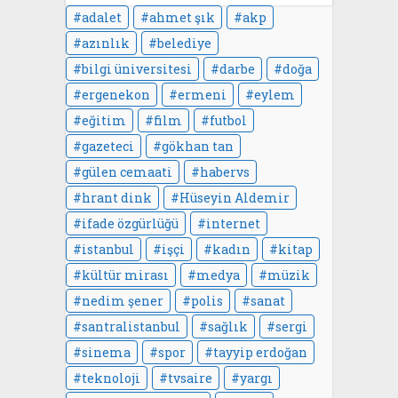
adalet
ahmet şık
akp
azınlık
belediye
bilgi üniversitesi
darbe
doğa
ergenekon
ermeni
eylem
eğitim
film
futbol
gazeteci
gökhan tan
gülen cemaati
habervs
hrant dink
Hüseyin Aldemir
ifade özgürlüğü
internet
istanbul
işçi
kadın
kitap
kültür mirası
medya
müzik
nedim şener
polis
sanat
santralistanbul
sağlık
sergi
sinema
spor
tayyip erdoğan
teknoloji
tvsaire
yargı