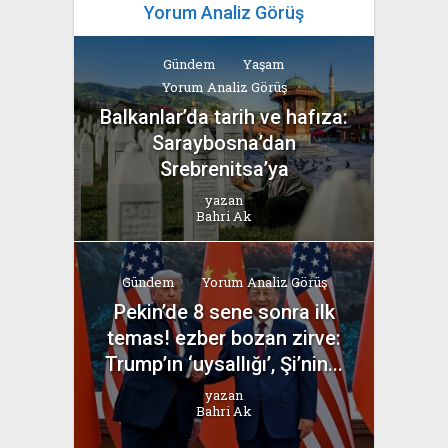
Yorum Analiz Görüş
Gündem
Yaşam
Yorum Analiz Görüş
Balkanlar’da tarih ve hafıza:
Saraybosna’dan
Srebrenitsa’ya
yazan
Bahri Ak
Gündem
Yorum Analiz Görüş
Pekin’de 8 sene sonra ilk
temas! ezber bozan zirve:
Trump’ın ‘uysallığı’, Şi’nin...
yazan
Bahri Ak