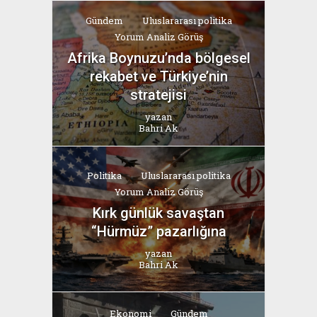
Gündem
Uluslararası politika
Yorum Analiz Görüş
Afrika Boynuzu’nda bölgesel
rekabet ve Türkiye’nin
stratejisi
yazan
Bahri Ak
Politika
Uluslararası politika
Yorum Analiz Görüş
Kırk günlük savaştan
“Hürmüz” pazarlığına
yazan
Bahri Ak
Ekonomi
Gündem