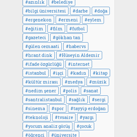
azınlık
belediye
bilgi üniversitesi
darbe
doğa
ergenekon
ermeni
eylem
eğitim
film
futbol
gazeteci
gökhan tan
gülen cemaati
habervs
hrant dink
Hüseyin Aldemir
ifade özgürlüğü
internet
istanbul
işçi
kadın
kitap
kültür mirası
medya
müzik
nedim şener
polis
sanat
santralistanbul
sağlık
sergi
sinema
spor
tayyip erdoğan
teknoloji
tvsaire
yargı
yorum analiz görüş
çocuk
öğrenci
üniversite