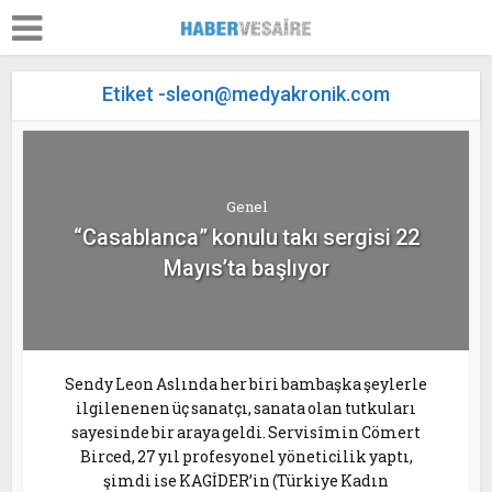
Etiket
-sleon@medyakronik.com
Genel
“Casablanca” konulu takı sergisi 22
Mayıs’ta başlıyor
Sendy Leon Aslında her biri bambaşka şeylerle
ilgilenenen üç sanatçı, sanata olan tutkuları
sayesinde bir araya geldi. Servisîmin Cömert
Birced, 27 yıl profesyonel yöneticilik yaptı,
şimdi ise KAGİDER’in (Türkiye Kadın