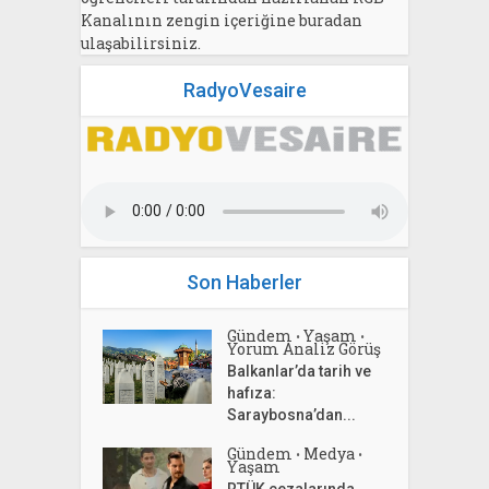
Kanalının zengin içeriğine buradan
ulaşabilirsiniz.
RadyoVesaire
Son Haberler
Gündem
Yaşam
•
•
Yorum Analiz Görüş
Balkanlar’da tarih ve
hafıza:
Saraybosna’dan...
Gündem
Medya
•
•
Yaşam
RTÜK cezalarında