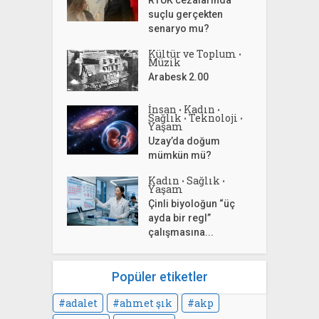
suçlu gerçekten
senaryo mu?
Kültür ve Toplum
•
Müzik
Arabesk 2.00
İnsan
Kadın
•
•
Sağlık
Teknoloji
•
•
Yaşam
Uzay’da doğum
mümkün mü?
Kadın
Sağlık
•
•
Yaşam
Çinli biyoloğun “üç
ayda bir regl”
çalışmasına...
Popüler etiketler
adalet
ahmet şık
akp