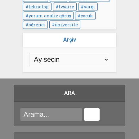
teknoloji
tvsaire
yargı
yorum analiz görüş
çocuk
öğrenci
üniversite
Arşiv
ARA