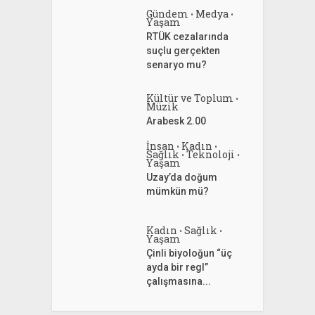
Gündem
Medya
•
•
Yaşam
RTÜK cezalarında
suçlu gerçekten
senaryo mu?
Kültür ve Toplum
•
Müzik
Arabesk 2.00
İnsan
Kadın
•
•
Sağlık
Teknoloji
•
•
Yaşam
Uzay’da doğum
mümkün mü?
Kadın
Sağlık
•
•
Yaşam
Çinli biyoloğun “üç
ayda bir regl”
çalışmasına...