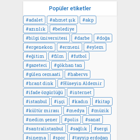
Popüler etiketler
adalet
ahmet şık
akp
azınlık
belediye
bilgi üniversitesi
darbe
doğa
ergenekon
ermeni
eylem
eğitim
film
futbol
gazeteci
gökhan tan
gülen cemaati
habervs
hrant dink
Hüseyin Aldemir
ifade özgürlüğü
internet
istanbul
işçi
kadın
kitap
kültür mirası
medya
müzik
nedim şener
polis
sanat
santralistanbul
sağlık
sergi
sinema
spor
tayyip erdoğan