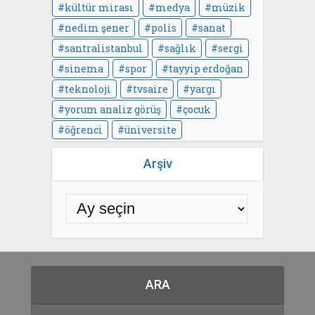
kültür mirası
medya
müzik
nedim şener
polis
sanat
santralistanbul
sağlık
sergi
sinema
spor
tayyip erdoğan
teknoloji
tvsaire
yargı
yorum analiz görüş
çocuk
öğrenci
üniversite
Arşiv
ARA