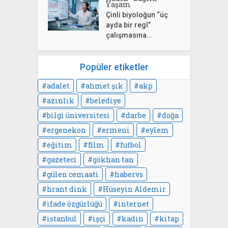
Yaşam
Çinli biyoloğun “üç
ayda bir regl”
çalışmasına...
Popüler etiketler
adalet
ahmet şık
akp
azınlık
belediye
bilgi üniversitesi
darbe
doğa
ergenekon
ermeni
eylem
eğitim
film
futbol
gazeteci
gökhan tan
gülen cemaati
habervs
hrant dink
Hüseyin Aldemir
ifade özgürlüğü
internet
istanbul
işçi
kadın
kitap