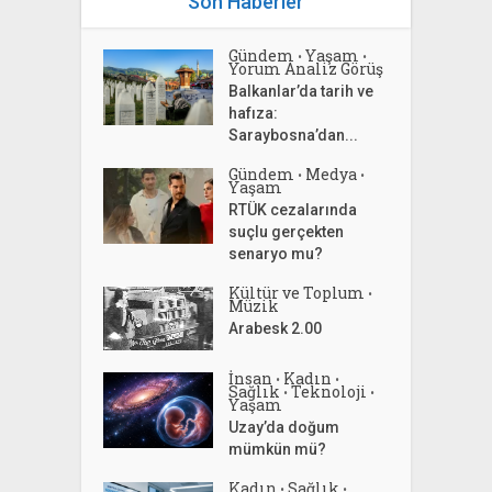
Son Haberler
Gündem
Yaşam
•
•
Yorum Analiz Görüş
Balkanlar’da tarih ve
hafıza:
Saraybosna’dan...
Gündem
Medya
•
•
Yaşam
RTÜK cezalarında
suçlu gerçekten
senaryo mu?
Kültür ve Toplum
•
Müzik
Arabesk 2.00
İnsan
Kadın
•
•
Sağlık
Teknoloji
•
•
Yaşam
Uzay’da doğum
mümkün mü?
Kadın
Sağlık
•
•