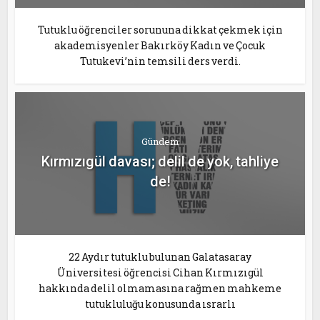
Tutuklu öğrenciler sorununa dikkat çekmek için
akademisyenler Bakırköy Kadın ve Çocuk
Tutukevi’nin temsili ders verdi.
Gündem
Kırmızıgül davası; delil de yok, tahliye
de!
22 Aydır tutuklu bulunan Galatasaray
Üniversitesi öğrencisi Cihan Kırmızıgül
hakkında delil olmamasına rağmen mahkeme
tutukluluğu konusunda ısrarlı