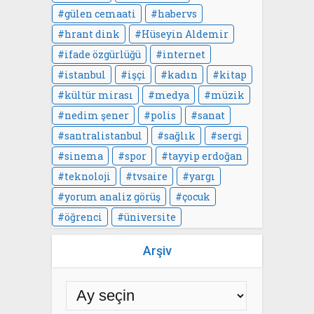
gülen cemaati
habervs
hrant dink
Hüseyin Aldemir
ifade özgürlüğü
internet
istanbul
işçi
kadın
kitap
kültür mirası
medya
müzik
nedim şener
polis
sanat
santralistanbul
sağlık
sergi
sinema
spor
tayyip erdoğan
teknoloji
tvsaire
yargı
yorum analiz görüş
çocuk
öğrenci
üniversite
Arşiv