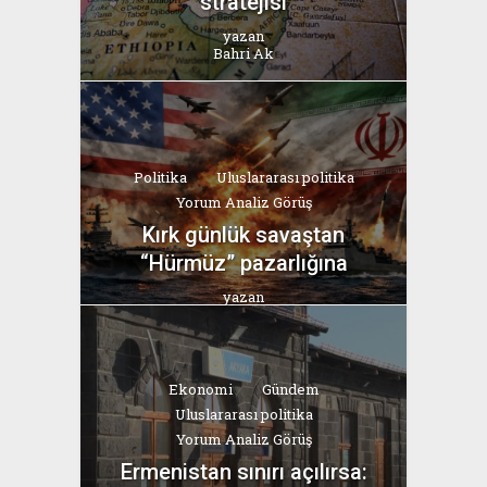
stratejisi
yazan
Bahri Ak
Politika
Uluslararası politika
Yorum Analiz Görüş
Kırk günlük savaştan
“Hürmüz” pazarlığına
yazan
Bahri Ak
Ekonomi
Gündem
Uluslararası politika
Yorum Analiz Görüş
Ermenistan sınırı açılırsa: