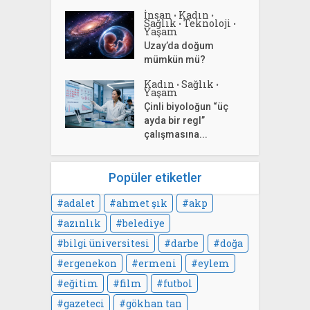
İnsan
Kadın
•
•
Sağlık
Teknoloji
•
•
Yaşam
Uzay’da doğum
mümkün mü?
Kadın
Sağlık
•
•
Yaşam
Çinli biyoloğun “üç
ayda bir regl”
çalışmasına...
Popüler etiketler
adalet
ahmet şık
akp
azınlık
belediye
bilgi üniversitesi
darbe
doğa
ergenekon
ermeni
eylem
eğitim
film
futbol
gazeteci
gökhan tan