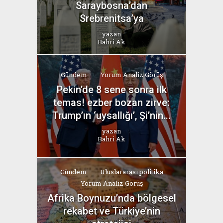
Saraybosna’dan
Srebrenitsa’ya
yazan
Bahri Ak
Gündem
Yorum Analiz Görüş
Pekin’de 8 sene sonra ilk
temas! ezber bozan zirve:
Trump’ın ‘uysallığı’, Şi’nin...
yazan
Bahri Ak
Gündem
Uluslararası politika
Yorum Analiz Görüş
Afrika Boynuzu’nda bölgesel
rekabet ve Türkiye’nin