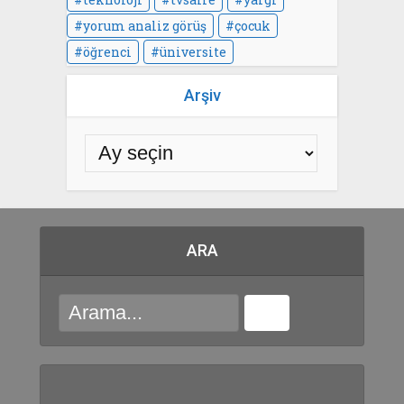
yorum analiz görüş
çocuk
öğrenci
üniversite
Arşiv
ARA