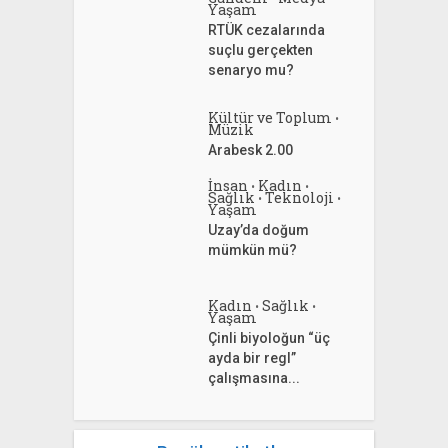
Yaşam
RTÜK cezalarında
suçlu gerçekten
senaryo mu?
Kültür ve Toplum
•
Müzik
Arabesk 2.00
İnsan
Kadın
•
•
Sağlık
Teknoloji
•
•
Yaşam
Uzay’da doğum
mümkün mü?
Kadın
Sağlık
•
•
Yaşam
Çinli biyoloğun “üç
ayda bir regl”
çalışmasına...