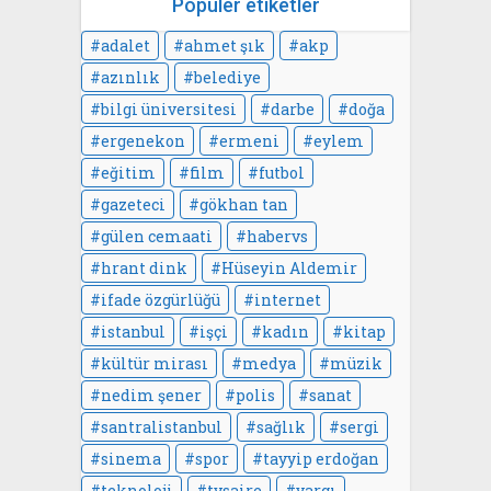
Popüler etiketler
adalet
ahmet şık
akp
azınlık
belediye
bilgi üniversitesi
darbe
doğa
ergenekon
ermeni
eylem
eğitim
film
futbol
gazeteci
gökhan tan
gülen cemaati
habervs
hrant dink
Hüseyin Aldemir
ifade özgürlüğü
internet
istanbul
işçi
kadın
kitap
kültür mirası
medya
müzik
nedim şener
polis
sanat
santralistanbul
sağlık
sergi
sinema
spor
tayyip erdoğan
teknoloji
tvsaire
yargı