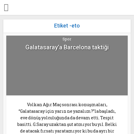
Etiket -eto
Spor
Galatasaray’a Barcelona taktiği
Volkan Ağır Maç sonrası konuşmaları,
“Galatasaray için yarın ne yazalım?”la başladı,
eve dönüş yolculuğunda da devam etti. Tespit
basitti. G.Saray uzaktan şut atmıyor bu yıl. Belki
de atacak fırsatı yaratamıyor ki bu da ayrı bir