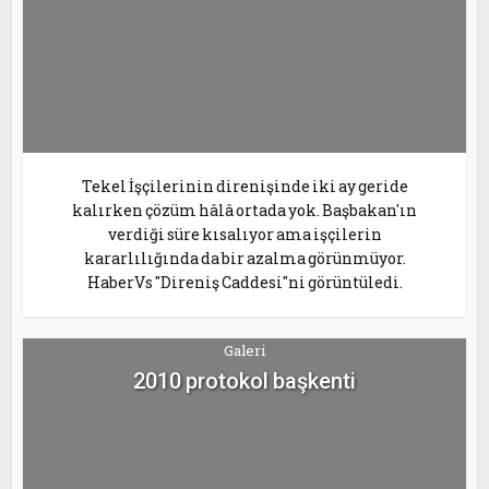
Tekel İşçilerinin direnişinde iki ay geride
kalırken çözüm hâlâ ortada yok. Başbakan'ın
verdiği süre kısalıyor ama işçilerin
kararlılığında da bir azalma görünmüyor.
HaberVs "Direniş Caddesi"ni görüntüledi.
Galeri
2010 protokol başkenti