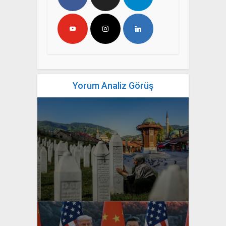
Yorum Analiz Görüş
yazan
Bahri Ak