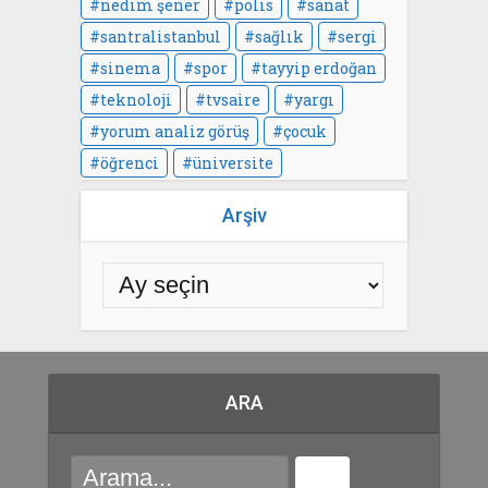
nedim şener
polis
sanat
santralistanbul
sağlık
sergi
sinema
spor
tayyip erdoğan
teknoloji
tvsaire
yargı
yorum analiz görüş
çocuk
öğrenci
üniversite
Arşiv
ARA