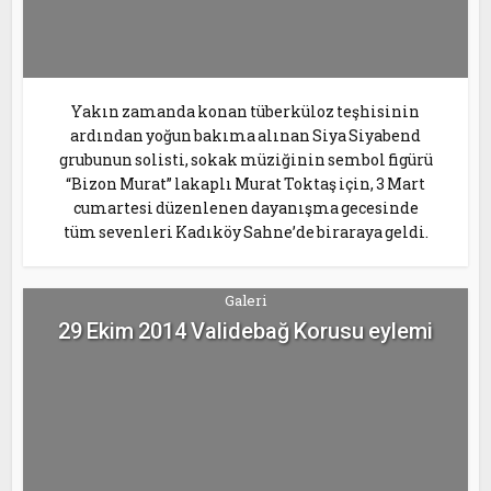
Yakın zamanda konan tüberküloz teşhisinin
ardından yoğun bakıma alınan Siya Siyabend
grubunun solisti, sokak müziğinin sembol figürü
“Bizon Murat” lakaplı Murat Toktaş için, 3 Mart
cumartesi düzenlenen dayanışma gecesinde
tüm sevenleri Kadıköy Sahne’de biraraya geldi.
Galeri
29 Ekim 2014 Validebağ Korusu eylemi