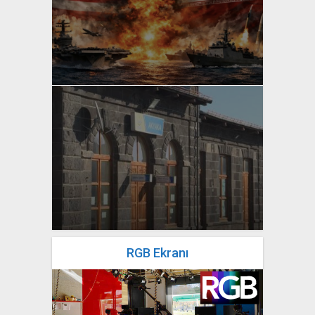
yazan
Bahri Ak
yazan
Bahri Ak
RGB Ekranı