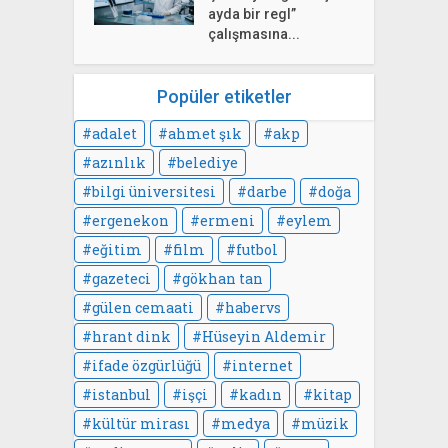
ayda bir regl”
çalışmasına...
Popüler etiketler
adalet
ahmet şık
akp
azınlık
belediye
bilgi üniversitesi
darbe
doğa
ergenekon
ermeni
eylem
eğitim
film
futbol
gazeteci
gökhan tan
gülen cemaati
habervs
hrant dink
Hüseyin Aldemir
ifade özgürlüğü
internet
istanbul
işçi
kadın
kitap
kültür mirası
medya
müzik