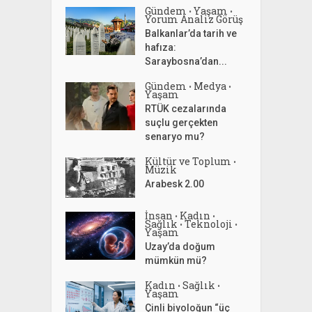
Gündem
Yaşam
•
•
Yorum Analiz Görüş
Balkanlar’da tarih ve
hafıza:
Saraybosna’dan...
Gündem
Medya
•
•
Yaşam
RTÜK cezalarında
suçlu gerçekten
senaryo mu?
Kültür ve Toplum
•
Müzik
Arabesk 2.00
İnsan
Kadın
•
•
Sağlık
Teknoloji
•
•
Yaşam
Uzay’da doğum
mümkün mü?
Kadın
Sağlık
•
•
Yaşam
Çinli biyoloğun “üç