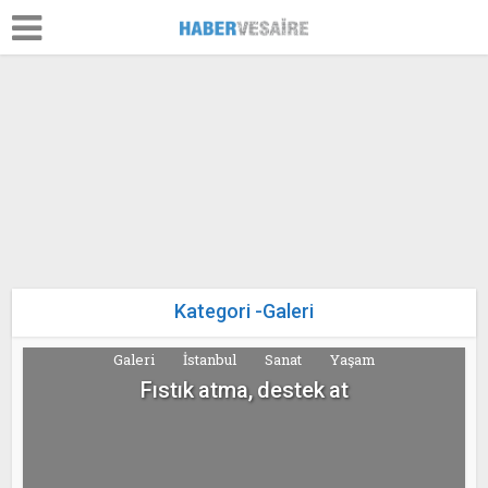
Galeri
İstanbul
Yaşam
SoloTürk’ten 29 Mayıs selamı
Kategori -Galeri
30 Mayıs 2026
Galeri
İstanbul
Sanat
Yaşam
Fıstık atma, destek at