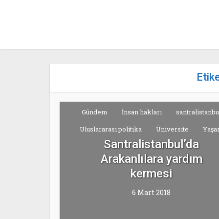
Etik
Gündem
İnsan hakları
santralistanbu
Uluslararası politika
Üniversite
Yaş
Santralistanbul’da
Arakanlılara yardım
kermesi
6 Mart 2018