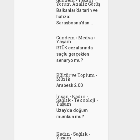
Gündem
Yaşam
•
•
Yorum Analiz Görüş
Balkanlar’da tarih ve
hafıza:
Saraybosna’dan...
Gündem
Medya
•
•
Yaşam
RTÜK cezalarında
suçlu gerçekten
senaryo mu?
Kültür ve Toplum
•
Müzik
Arabesk 2.00
İnsan
Kadın
•
•
Sağlık
Teknoloji
•
•
Yaşam
Uzay’da doğum
mümkün mü?
Kadın
Sağlık
•
•
Yaşam