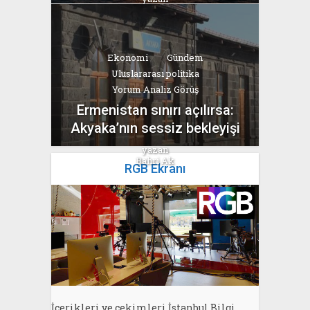
Bahri Ak
Ekonomi
Gündem
Uluslararası politika
Yorum Analiz Görüş
Ermenistan sınırı açılırsa:
Akyaka’nın sessiz bekleyişi
yazan
Bahri Ak
RGB Ekranı
İçerikleri ve çekimleri İstanbul Bilgi