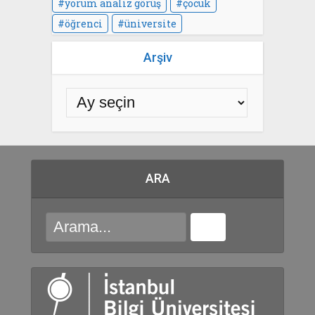
yorum analiz görüş
çocuk
öğrenci
üniversite
Arşiv
ARA