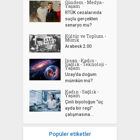
Gündem
Medya
•
•
Yaşam
RTÜK cezalarında
suçlu gerçekten
senaryo mu?
Kültür ve Toplum
•
Müzik
Arabesk 2.00
İnsan
Kadın
•
•
Sağlık
Teknoloji
•
•
Yaşam
Uzay’da doğum
mümkün mü?
Kadın
Sağlık
•
•
Yaşam
Çinli biyoloğun “üç
ayda bir regl”
çalışmasına...
Popüler etiketler