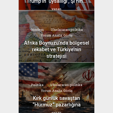
Trump’ın ‘uysallığı’, Şi’nin...
yazan
Bahri Ak
Gündem
Uluslararası politika
Yorum Analiz Görüş
Afrika Boynuzu’nda bölgesel
rekabet ve Türkiye’nin
stratejisi
yazan
Bahri Ak
Politika
Uluslararası politika
Yorum Analiz Görüş
Kırk günlük savaştan
“Hürmüz” pazarlığına
yazan