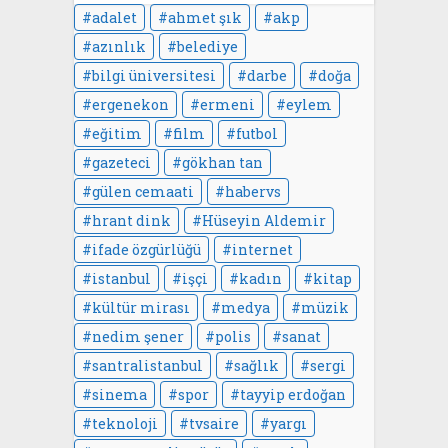
adalet
ahmet şık
akp
azınlık
belediye
bilgi üniversitesi
darbe
doğa
ergenekon
ermeni
eylem
eğitim
film
futbol
gazeteci
gökhan tan
gülen cemaati
habervs
hrant dink
Hüseyin Aldemir
ifade özgürlüğü
internet
istanbul
işçi
kadın
kitap
kültür mirası
medya
müzik
nedim şener
polis
sanat
santralistanbul
sağlık
sergi
sinema
spor
tayyip erdoğan
teknoloji
tvsaire
yargı