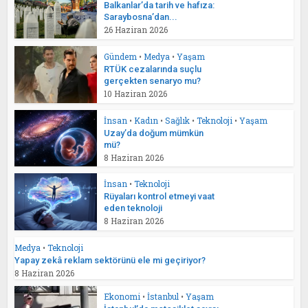
Balkanlar’da tarih ve hafıza:
Saraybosna’dan...
26 Haziran 2026
Gündem
•
Medya
•
Yaşam
RTÜK cezalarında suçlu
gerçekten senaryo mu?
10 Haziran 2026
İnsan
•
Kadın
•
Sağlık
•
Teknoloji
•
Yaşam
Uzay’da doğum mümkün
mü?
8 Haziran 2026
İnsan
•
Teknoloji
Rüyaları kontrol etmeyi vaat
eden teknoloji
8 Haziran 2026
Medya
•
Teknoloji
Yapay zekâ reklam sektörünü ele mi geçiriyor?
8 Haziran 2026
Ekonomi
•
İstanbul
•
Yaşam