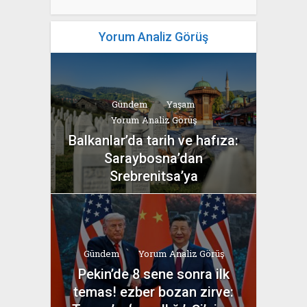
Yorum Analiz Görüş
Gündem
Yaşam
Yorum Analiz Görüş
Balkanlar’da tarih ve hafıza:
Saraybosna’dan
Srebrenitsa’ya
yazan
Bahri Ak
Gündem
Yorum Analiz Görüş
Pekin’de 8 sene sonra ilk
temas! ezber bozan zirve: