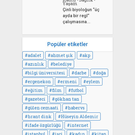
•
•
Yaşam
Çinli biyoloğun “üç
ayda bir regl”
çalışmasına...
Popüler etiketler
adalet
ahmet şık
akp
azınlık
belediye
bilgi üniversitesi
darbe
doğa
ergenekon
ermeni
eylem
eğitim
film
futbol
gazeteci
gökhan tan
gülen cemaati
habervs
hrant dink
Hüseyin Aldemir
ifade özgürlüğü
internet
istanbul
işçi
kadın
kitap