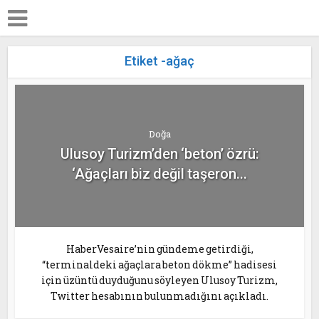
Etiket -ağaç
Doğa
Ulusoy Turizm’den ‘beton’ özrü:
‘Ağaçları biz değil taşeron...
HaberVesaire’nin gündeme getirdiği,
“terminaldeki ağaçlara beton dökme” hadisesi
için üzüntü duyduğunu söyleyen Ulusoy Turizm,
Twitter hesabının bulunmadığını açıkladı.