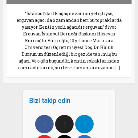
“İstanbul’da ilk ağaç ne zaman yetiştiyse,
erguvan ağacı da o zamandan beri bu topraklarda
yaşıyor. Kentin yerli ağacıdır erguvan” diyor
Erguvan İstanbul Derneği Başkanı Hüseyin
Emiroğlu. Emiroğlu, 10 yıl önce Marmara
Üniversitesi Öğretim üyesi Doç. Dr. Haluk
Dursun’un düzenlediği bir gezide tanımış bu
ağacı. Ve o gün bugündür, kentin sokaklarından
cami avlularına, şiirlere, romanlara uzanan […]
Bizi takip edin