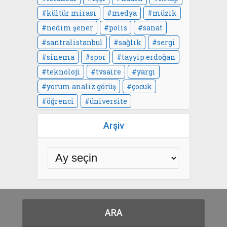
kültür mirası
medya
müzik
nedim şener
polis
sanat
santralistanbul
sağlık
sergi
sinema
spor
tayyip erdoğan
teknoloji
tvsaire
yargı
yorum analiz görüş
çocuk
öğrenci
üniversite
Arşiv
ARA