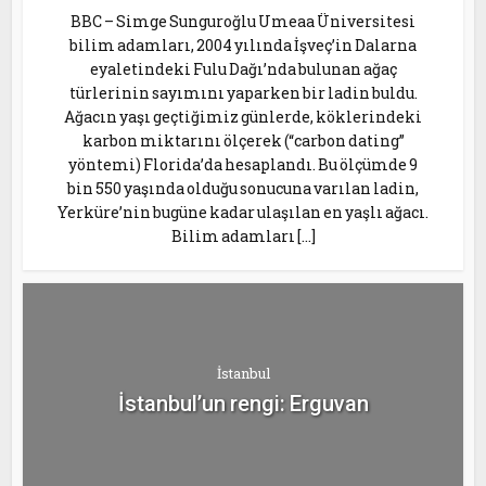
BBC – Simge Sunguroğlu Umeaa Üniversitesi
bilim adamları, 2004 yılında İşveç’in Dalarna
eyaletindeki Fulu Dağı’nda bulunan ağaç
türlerinin sayımını yaparken bir ladin buldu.
Ağacın yaşı geçtiğimiz günlerde, köklerindeki
karbon miktarını ölçerek (“carbon dating”
yöntemi) Florida’da hesaplandı. Bu ölçümde 9
bin 550 yaşında olduğu sonucuna varılan ladin,
Yerküre’nin bugüne kadar ulaşılan en yaşlı ağacı.
Bilim adamları […]
İstanbul
İstanbul’un rengi: Erguvan