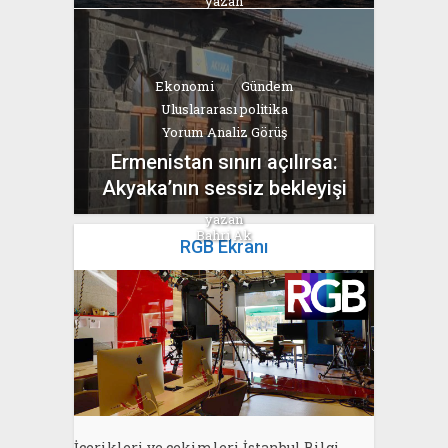
yazan
Bahri Ak
Ekonomi
Gündem
Uluslararası politika
Yorum Analiz Görüş
Ermenistan sınırı açılırsa:
Akyaka’nın sessiz bekleyişi
yazan
Bahri Ak
RGB Ekranı
İçerikleri ve çekimleri İstanbul Bilgi