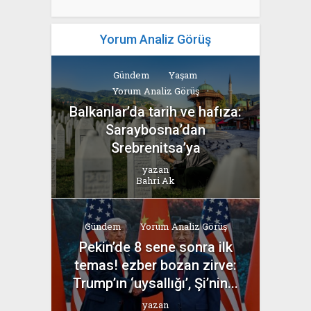
Yorum Analiz Görüş
Gündem
Yaşam
Yorum Analiz Görüş
Balkanlar’da tarih ve hafıza:
Saraybosna’dan
Srebrenitsa’ya
yazan
Bahri Ak
Gündem
Yorum Analiz Görüş
Pekin’de 8 sene sonra ilk
temas! ezber bozan zirve:
Trump’ın ‘uysallığı’, Şi’nin...
yazan