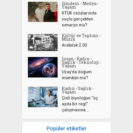
Gündem
Medya
•
•
Yaşam
RTÜK cezalarında
suçlu gerçekten
senaryo mu?
Kültür ve Toplum
•
Müzik
Arabesk 2.00
İnsan
Kadın
•
•
Sağlık
Teknoloji
•
•
Yaşam
Uzay’da doğum
mümkün mü?
Kadın
Sağlık
•
•
Yaşam
Çinli biyoloğun “üç
ayda bir regl”
çalışmasına...
Popüler etiketler