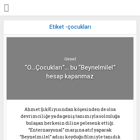
Etiket -çocukları
Genel
“O…Çocukları”… bu “Beynelmilel”
hesap kapanmaz
Ahmet ŞıkKıyısından köşesinden de olsa
devrimciliğe ya da geniş tanımıyla solculuğa
bulaşan herkesin diline pelesenk ettiği
“Enternasyonal” marşına atıf yaparak
“Beynelmilel” adını koyduğu filmiyle tanıdık