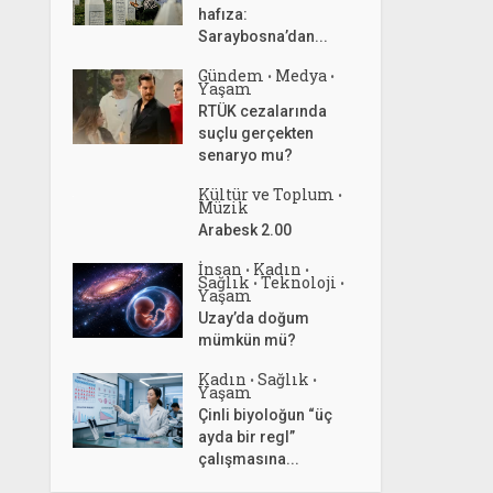
hafıza:
Saraybosna’dan...
Gündem
Medya
•
•
Yaşam
RTÜK cezalarında
suçlu gerçekten
senaryo mu?
Kültür ve Toplum
•
Müzik
Arabesk 2.00
İnsan
Kadın
•
•
Sağlık
Teknoloji
•
•
Yaşam
Uzay’da doğum
mümkün mü?
Kadın
Sağlık
•
•
Yaşam
Çinli biyoloğun “üç
ayda bir regl”
çalışmasına...