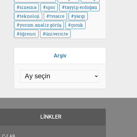
sinema
spor
tayyip erdoğan
teknoloji
tvsaire
yargı
yorum analiz görüş
çocuk
öğrenci
üniversite
Arşiv
LINKLER
C-LAB