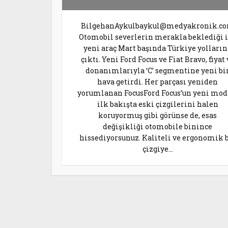
BilgehanAykulbaykul@medyakronik.c
Otomobil severlerin merakla beklediği 
yeni araç Mart başında Türkiye yolların
çıktı. Yeni Ford Focus ve Fiat Bravo, fiyat 
donanımlarıyla ‘C’ segmentine yeni bi
hava getirdi. Her parçası yeniden
yorumlanan FocusFord Focus’un yeni mod
ilk bakışta eski çizgilerini halen
koruyormuş gibi görünse de, esas
değişikliği otomobile binince
hissediyorsunuz. Kaliteli ve ergonomik 
çizgiye...