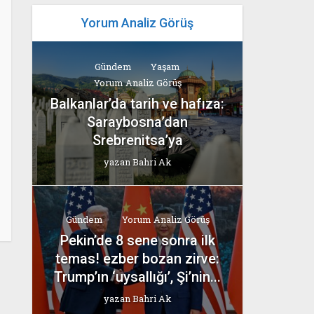
Yorum Analiz Görüş
Gündem
Yaşam
Yorum Analiz Görüş
Balkanlar’da tarih ve hafıza:
Saraybosna’dan
Srebrenitsa’ya
yazan
Bahri Ak
Gündem
Yorum Analiz Görüş
Pekin’de 8 sene sonra ilk
temas! ezber bozan zirve:
Trump’ın ‘uysallığı’, Şi’nin...
yazan
Bahri Ak