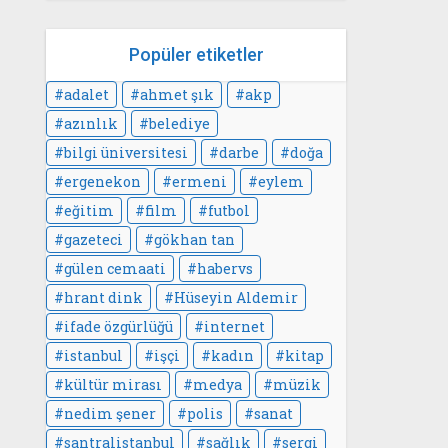
Popüler etiketler
adalet
ahmet şık
akp
azınlık
belediye
bilgi üniversitesi
darbe
doğa
ergenekon
ermeni
eylem
eğitim
film
futbol
gazeteci
gökhan tan
gülen cemaati
habervs
hrant dink
Hüseyin Aldemir
ifade özgürlüğü
internet
istanbul
işçi
kadın
kitap
kültür mirası
medya
müzik
nedim şener
polis
sanat
santralistanbul
sağlık
sergi