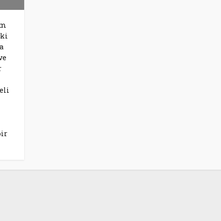
om
iki
a
ve
r
eli
bir