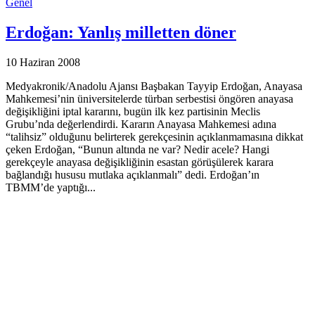
Genel
Erdoğan: Yanlış milletten döner
10 Haziran 2008
Medyakronik/Anadolu Ajansı Başbakan Tayyip Erdoğan, Anayasa
Mahkemesi’nin üniversitelerde türban serbestisi öngören anayasa
değişikliğini iptal kararını, bugün ilk kez partisinin Meclis
Grubu’nda değerlendirdi. Kararın Anayasa Mahkemesi adına
“talihsiz” olduğunu belirterek gerekçesinin açıklanmamasına dikkat
çeken Erdoğan, “Bunun altında ne var? Nedir acele? Hangi
gerekçeyle anayasa değişikliğinin esastan görüşülerek karara
bağlandığı hususu mutlaka açıklanmalı” dedi. Erdoğan’ın
TBMM’de yaptığı...