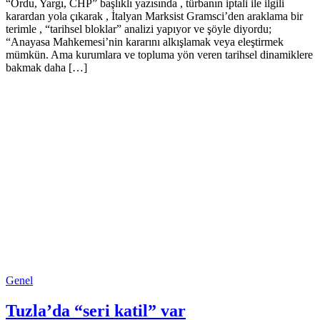
“Ordu, Yargı, CHP” başlıklı yazısında , türbanın iptali ile ilgili
karardan yola çıkarak , İtalyan Marksist Gramsci’den araklama bir
terimle , “tarihsel bloklar” analizi yapıyor ve şöyle diyordu;
“Anayasa Mahkemesi’nin kararını alkışlamak veya eleştirmek
mümkün. Ama kurumlara ve topluma yön veren tarihsel dinamiklere
bakmak daha […]
Genel
Tuzla’da “seri katil” var