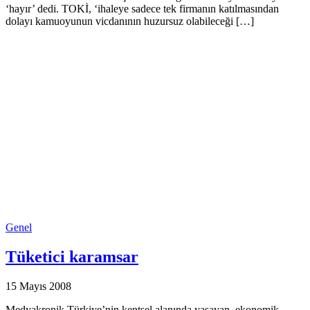
‘hayır’ dedi. TOKİ, ‘ihaleye sadece tek firmanın katılmasından
dolayı kamuoyunun vicdanının huzursuz olabileceği […]
Genel
Tüketici karamsar
15 Mayıs 2008
Medyakronik Türkiye’nin kentsel alanında yaşayan, ekonomik