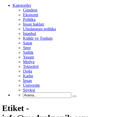
Kategoriler
Gündem
Ekonomi
Politika
İnsan hakları
Uluslararası politika
İstanbul
Kültür ve Toplum
Sanat
Spor
Sağlık
Yaşam
Medya
Teknoloji
Doğa
Kadın
İnsan
Üniversite
Söyleşi
Etiket
-