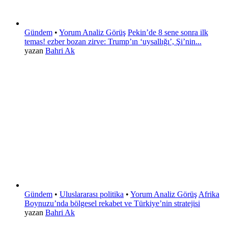
Gündem
•
Yorum Analiz Görüş
Pekin’de 8 sene sonra ilk
temas! ezber bozan zirve: Trump’ın ‘uysallığı’, Şi’nin...
yazan
Bahri Ak
Gündem
•
Uluslararası politika
•
Yorum Analiz Görüş
Afrika
Boynuzu’nda bölgesel rekabet ve Türkiye’nin stratejisi
yazan
Bahri Ak