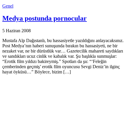
Genel
Medya postunda pornocular
5 Haziran 2008
Mustafa Alp Dağıstanlı, bu hassasiyetle yazıldığını anlayacaksınız.
Post Medya’nın haberi sunuşunda bırakın bu hassasiyeti, ne bir
nezaket var, ne bir dürüstlük var… Gazetecilik mahareti saydıkları
ve sandıkları ucuz cinlik ve kabalık var. Şu başlıkla sunmuşlar:
“Erotik film yıldızı bakireymiş.” Spotları da şu: “‘Feleğin
çemberinden geçmiş’ erotik film oyuncusu Sevgi Deniz’in ilginç
hayat öyküsü…” Böylece, bizim […]