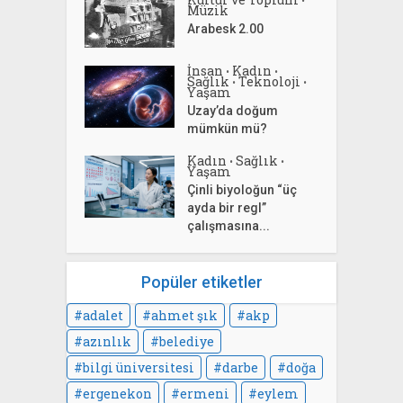
•
Müzik
Arabesk 2.00
İnsan
Kadın
•
•
Sağlık
Teknoloji
•
•
Yaşam
Uzay’da doğum
mümkün mü?
Kadın
Sağlık
•
•
Yaşam
Çinli biyoloğun “üç
ayda bir regl”
çalışmasına...
Popüler etiketler
adalet
ahmet şık
akp
azınlık
belediye
bilgi üniversitesi
darbe
doğa
ergenekon
ermeni
eylem