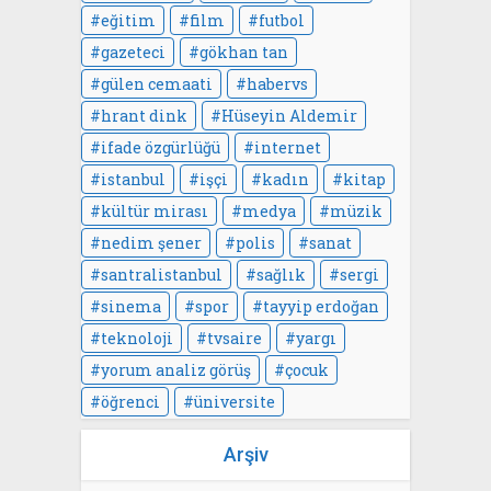
eğitim
film
futbol
gazeteci
gökhan tan
gülen cemaati
habervs
hrant dink
Hüseyin Aldemir
ifade özgürlüğü
internet
istanbul
işçi
kadın
kitap
kültür mirası
medya
müzik
nedim şener
polis
sanat
santralistanbul
sağlık
sergi
sinema
spor
tayyip erdoğan
teknoloji
tvsaire
yargı
yorum analiz görüş
çocuk
öğrenci
üniversite
Arşiv