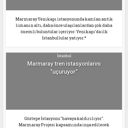
Marmaray Yenikapı istasyonunda kazılan antik
limanın altı, daha önce ulaşılanlardan çok daha
önemli buluntular içeriyor: Yenikapı’da ilk
İstanbullular yatıyor.*
İstanbul
Marmaray tren istasyonlarını
“uçuruyor”
Göztepe İstasyonu "havaya kaldırılıyor".
Marmaray Projesi kapsamında inşa edilecek