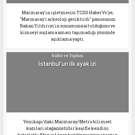
Marmaray'ın işletmecisi TCDD HaberVs'ye,
"Marmaray'ı arkeoloji geciktirdi" panosunun
Bakan Yıldırım'ın sunumuna ait olduğunu ve
kimseyi suçlama amacı taşımadığı yönünde
açıklama yaptı.
Kültür ve Toplum
İstanbul’un ilk ayak izi
Yenikapı’daki Marmaray/Metro bilimsel
kazıları olağanüstü bir keşifle kendini
hatırlattı: 8 bin yıl önce kentte yaşayan insanın