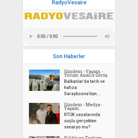
RadyoVesaire
Son Haberler
Gündem
Yaşam
•
•
Yorum Analiz Görüş
Balkanlar’da tarih ve
hafıza:
Saraybosna’dan...
Gündem
Medya
•
•
Yaşam
RTÜK cezalarında
suçlu gerçekten
senaryo mu?
Kültür ve Toplum