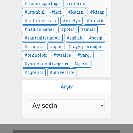
ifade özgürlüğü
internet
istanbul
işçi
kadın
kitap
kültür mirası
medya
müzik
nedim şener
polis
sanat
santralistanbul
sağlık
sergi
sinema
spor
tayyip erdoğan
teknoloji
tvsaire
yargı
yorum analiz görüş
çocuk
öğrenci
üniversite
Arşiv