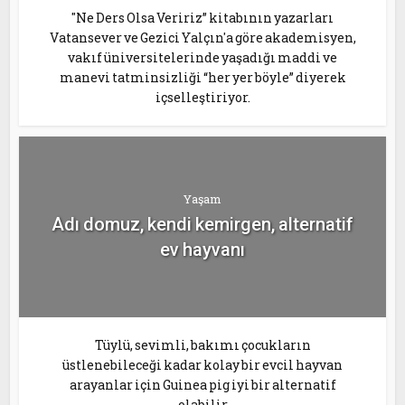
"Ne Ders Olsa Veririz” kitabının yazarları
Vatansever ve Gezici Yalçın'a göre akademisyen,
vakıf üniversitelerinde yaşadığı maddi ve
manevi tatminsizliği “her yer böyle” diyerek
içselleştiriyor.
Yaşam
Adı domuz, kendi kemirgen, alternatif
ev hayvanı
Tüylü, sevimli, bakımı çocukların
üstlenebileceği kadar kolay bir evcil hayvan
arayanlar için Guinea pig iyi bir alternatif
olabilir