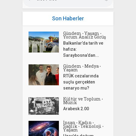
Son Haberler
Gündem
Yaşam
•
•
Yorum Analiz Görüş
Balkanlar’da tarih ve
hafıza:
Saraybosna’dan...
Gündem
Medya
•
•
Yaşam
RTÜK cezalarında
suçlu gerçekten
senaryo mu?
Kültür ve Toplum
•
Müzik
Arabesk 2.00
İnsan
Kadın
•
•
Sağlık
Teknoloji
•
•
Yaşam