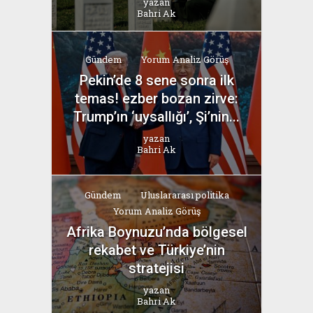
yazan
Bahri Ak
Gündem
Yorum Analiz Görüş
Pekin’de 8 sene sonra ilk
temas! ezber bozan zirve:
Trump’ın ‘uysallığı’, Şi’nin...
yazan
Bahri Ak
Gündem
Uluslararası politika
Yorum Analiz Görüş
Afrika Boynuzu’nda bölgesel
rekabet ve Türkiye’nin
stratejisi
yazan
Bahri Ak