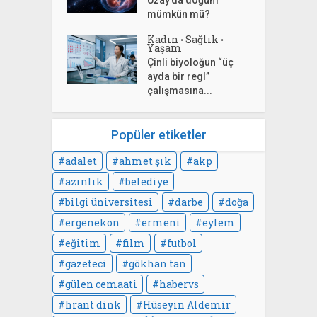
Uzay’da doğum
mümkün mü?
Kadın
Sağlık
•
•
Yaşam
Çinli biyoloğun “üç
ayda bir regl”
çalışmasına...
Popüler etiketler
adalet
ahmet şık
akp
azınlık
belediye
bilgi üniversitesi
darbe
doğa
ergenekon
ermeni
eylem
eğitim
film
futbol
gazeteci
gökhan tan
gülen cemaati
habervs
hrant dink
Hüseyin Aldemir