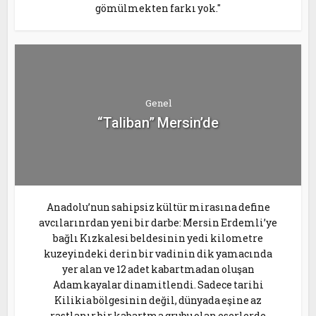
gömülmekten farkı yok."
Genel
“Taliban” Mersin’de
Anadolu’nun sahipsiz kültür mirasına define
avcılarınrdan yeni bir darbe: Mersin Erdemli’ye
bağlı Kızkalesi beldesinin yedi kilometre
kuzeyindeki derin bir vadinin dik yamacında
yer alan ve 12 adet kabartmadan oluşan
Adamkayalar dinamitlendi. Sadece tarihi
Kilikia bölgesinin değil, dünyada eşine az
rastlanır bir kabartma grubu olan eserlerde