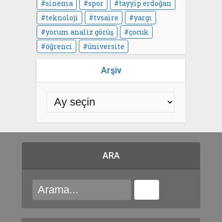
sinema
spor
tayyip erdoğan
teknoloji
tvsaire
yargı
yorum analiz görüş
çocuk
öğrenci
üniversite
Arşiv
ARA