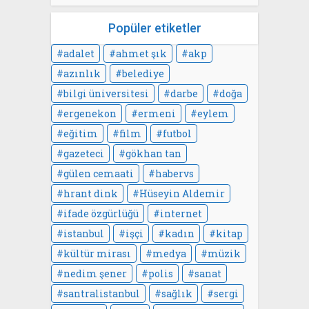
Popüler etiketler
adalet
ahmet şık
akp
azınlık
belediye
bilgi üniversitesi
darbe
doğa
ergenekon
ermeni
eylem
eğitim
film
futbol
gazeteci
gökhan tan
gülen cemaati
habervs
hrant dink
Hüseyin Aldemir
ifade özgürlüğü
internet
istanbul
işçi
kadın
kitap
kültür mirası
medya
müzik
nedim şener
polis
sanat
santralistanbul
sağlık
sergi