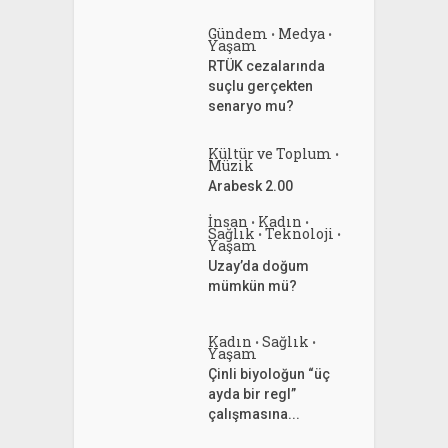
Gündem
Medya
•
•
Yaşam
RTÜK cezalarında
suçlu gerçekten
senaryo mu?
Kültür ve Toplum
•
Müzik
Arabesk 2.00
İnsan
Kadın
•
•
Sağlık
Teknoloji
•
•
Yaşam
Uzay’da doğum
mümkün mü?
Kadın
Sağlık
•
•
Yaşam
Çinli biyoloğun “üç
ayda bir regl”
çalışmasına...