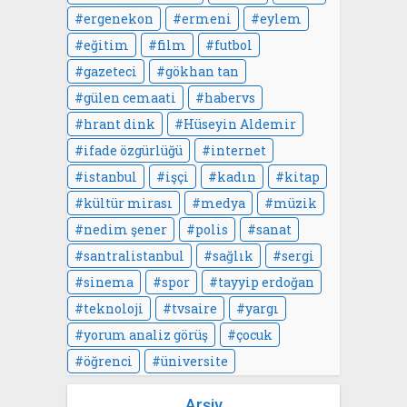
ergenekon
ermeni
eylem
eğitim
film
futbol
gazeteci
gökhan tan
gülen cemaati
habervs
hrant dink
Hüseyin Aldemir
ifade özgürlüğü
internet
istanbul
işçi
kadın
kitap
kültür mirası
medya
müzik
nedim şener
polis
sanat
santralistanbul
sağlık
sergi
sinema
spor
tayyip erdoğan
teknoloji
tvsaire
yargı
yorum analiz görüş
çocuk
öğrenci
üniversite
Arşiv