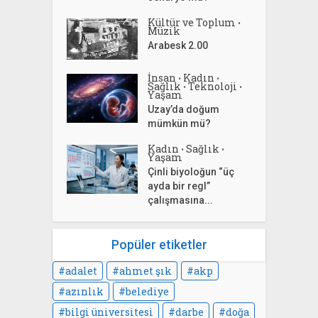
Kültür ve Toplum
•
Müzik
Arabesk 2.00
İnsan
Kadın
•
•
Sağlık
Teknoloji
•
•
Yaşam
Uzay’da doğum
mümkün mü?
Kadın
Sağlık
•
•
Yaşam
Çinli biyoloğun “üç
ayda bir regl”
çalışmasına...
Popüler etiketler
adalet
ahmet şık
akp
azınlık
belediye
bilgi üniversitesi
darbe
doğa