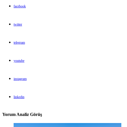
facebook
twitter
telegram
youtube
instagram
linkedin
Yorum Analiz Görüş