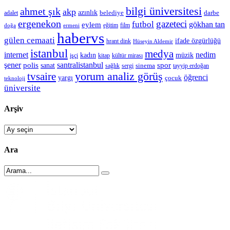
bilgi üniversitesi
ahmet şık
akp
azınlık
belediye
darbe
adalet
ergenekon
gazeteci
futbol
gökhan tan
eylem
eğitim
film
doğa
ermeni
habervs
gülen cemaati
ifade özgürlüğü
hrant dink
Hüseyin Aldemir
istanbul
medya
internet
nedim
kadın
müzik
işçi
kitap
kültür mirası
şener
polis
santralistanbul
spor
sanat
sinema
sergi
tayyip erdoğan
sağlık
tvsaire
yorum analiz görüş
öğrenci
yargı
çocuk
teknoloji
üniversite
Arşiv
Arşiv
Ara