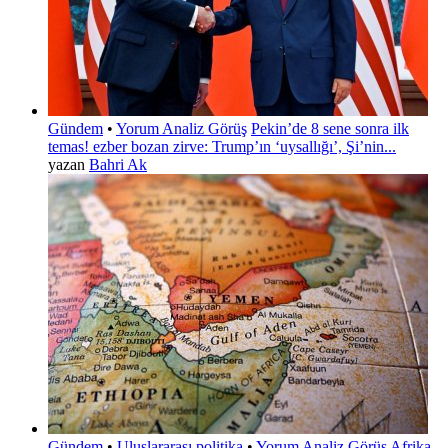
Gündem
•
Yorum Analiz Görüş
Pekin’de 8 sene sonra ilk
temas! ezber bozan zirve: Trump’ın ‘uysallığı’, Şi’nin...
yazan
Bahri Ak
Gündem
•
Uluslararası politika
•
Yorum Analiz Görüş
Afrika