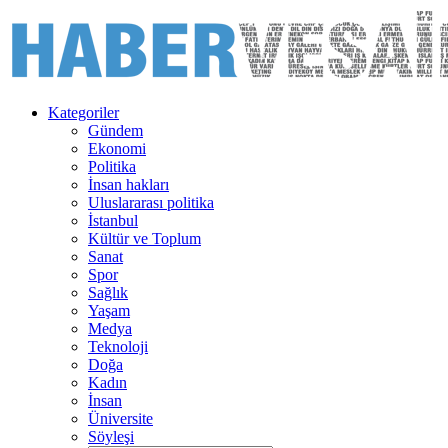
Kategoriler
Gündem
Ekonomi
Politika
İnsan hakları
Uluslararası politika
İstanbul
Kültür ve Toplum
Sanat
Spor
Sağlık
Yaşam
Medya
Teknoloji
Doğa
Kadın
İnsan
Üniversite
Söyleşi