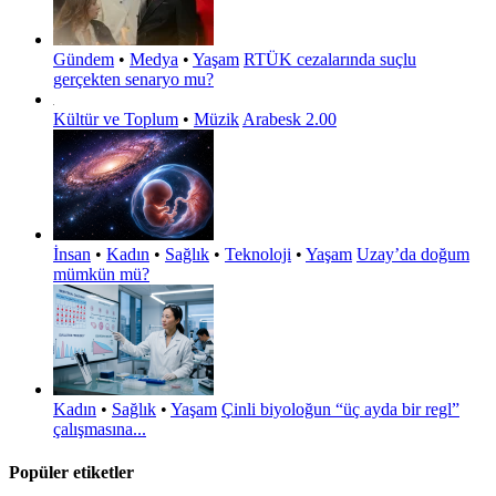
Gündem
•
Medya
•
Yaşam
RTÜK cezalarında suçlu
gerçekten senaryo mu?
Kültür ve Toplum
•
Müzik
Arabesk 2.00
İnsan
•
Kadın
•
Sağlık
•
Teknoloji
•
Yaşam
Uzay’da doğum
mümkün mü?
Kadın
•
Sağlık
•
Yaşam
Çinli biyoloğun “üç ayda bir regl”
çalışmasına...
Popüler etiketler