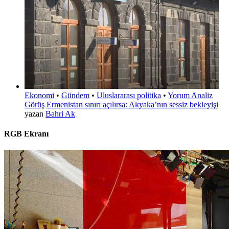
Ekonomi
•
Gündem
•
Uluslararası politika
•
Yorum Analiz
Görüş
Ermenistan sınırı açılırsa: Akyaka’nın sessiz bekleyişi
yazan
Bahri Ak
RGB Ekranı