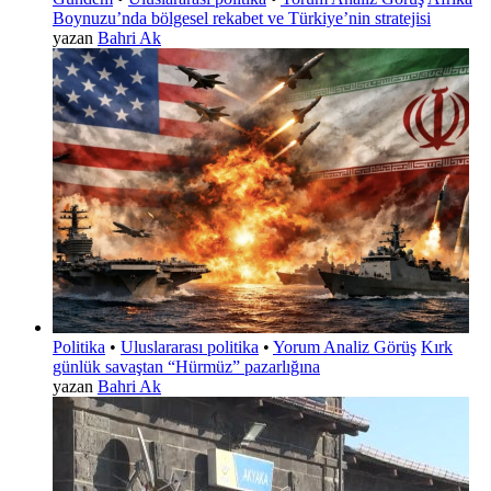
Boynuzu’nda bölgesel rekabet ve Türkiye’nin stratejisi
yazan
Bahri Ak
Politika
•
Uluslararası politika
•
Yorum Analiz Görüş
Kırk
günlük savaştan “Hürmüz” pazarlığına
yazan
Bahri Ak