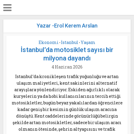
Yazar -Erol Kerem Arslan
Ekonomi
İstanbul
Yaşam
•
•
İstanbul’da motosiklet sayısı bir
milyona dayandı
4 Haziran 2026
İstanbul’da kronikleşen trafik yoğunluğu ve artan
ulaşım maliyetleri, kent sakinlerini alternatif
arayışlara yönlendiriyor. Eskiden ağırlıklı olarak
kuryelerin ya da hobi kullanıcılarının tercih ettiği
motosikletler, bugün beyaz yakalılardan öğrencilere
kadar geniş bir kesimin günlük ulaşım aracına
dönüştü. Kent caddelerinde görünürlüğü belirgin
şekilde artan motosikletler, sadece bir ulaşım aracı
olmanın ötesinde, şehrin altyapısını ve trafik