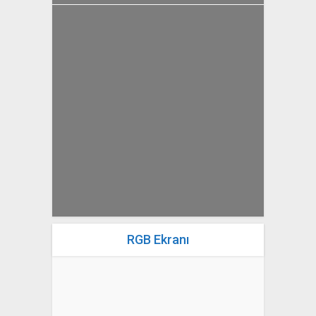
yazan
Bahri Ak
RGB Ekranı