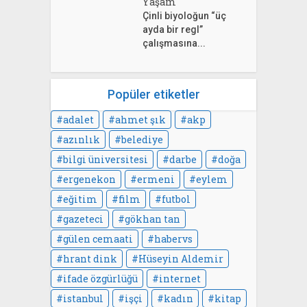
Yaşam
Çinli biyoloğun “üç
ayda bir regl”
çalışmasına...
Popüler etiketler
adalet
ahmet şık
akp
azınlık
belediye
bilgi üniversitesi
darbe
doğa
ergenekon
ermeni
eylem
eğitim
film
futbol
gazeteci
gökhan tan
gülen cemaati
habervs
hrant dink
Hüseyin Aldemir
ifade özgürlüğü
internet
istanbul
işçi
kadın
kitap