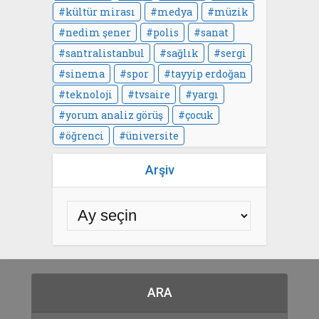
kültür mirası
medya
müzik
nedim şener
polis
sanat
santralistanbul
sağlık
sergi
sinema
spor
tayyip erdoğan
teknoloji
tvsaire
yargı
yorum analiz görüş
çocuk
öğrenci
üniversite
Arşiv
ARA