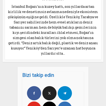
İstanbul Boğazı’nın kuzey hattı, son yıllarda artan
kirlilik ve denetimsiz avlanma nedeniyle ekosistem
çöküşünün eşiğine geldi. Özellikle Yeniköy, Tarabya ve
Sarıyer sahillerinde hem evsel atıkların deniz
tabanını sarması hem de büyük balıkçı gemilerinin
kıyı şeridindeki kuralları ihlal etmesi, Boğaz’ın
simgesi olan balık türlerini yok olma noktasına
getirdi. “Deniz artık balık değil, plastik ve deniz anası
kusuyor” Yeniköy’den Sarıyer’e uzanan hat boyunca
yıllardır olta...
Bizi takip edin