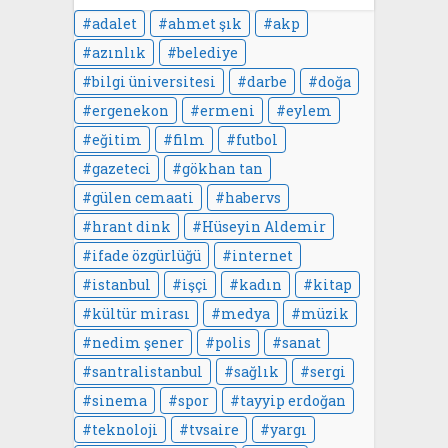
adalet
ahmet şık
akp
azınlık
belediye
bilgi üniversitesi
darbe
doğa
ergenekon
ermeni
eylem
eğitim
film
futbol
gazeteci
gökhan tan
gülen cemaati
habervs
hrant dink
Hüseyin Aldemir
ifade özgürlüğü
internet
istanbul
işçi
kadın
kitap
kültür mirası
medya
müzik
nedim şener
polis
sanat
santralistanbul
sağlık
sergi
sinema
spor
tayyip erdoğan
teknoloji
tvsaire
yargı