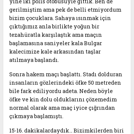
yine iki polis otobüsüyle gittik. Ben de
gerilmiştim ama pek de belli etmiyordum
bizim çocuklara. Sahaya ısınmak için
çıktığımız anla birlikte yoğun bir
tezahüratla karşılaştık ama maçın
başlamasına saniyeler kala Bulgar
kalecimize kale arkasından taşlar
atılmaya başlandı.
Sonra hakem maçı başlattı. Stadı dolduran
insanların gözlerindeki öfke 50 metreden
bile fark ediliyordu adeta. Neden böyle
öfke ve kin dolu olduklarını çözemedim
normal olarak ama maç iyice çığrından
çıkmaya başlamıştı.
15-16. dakikalardaydık… Bizimkilerden biri