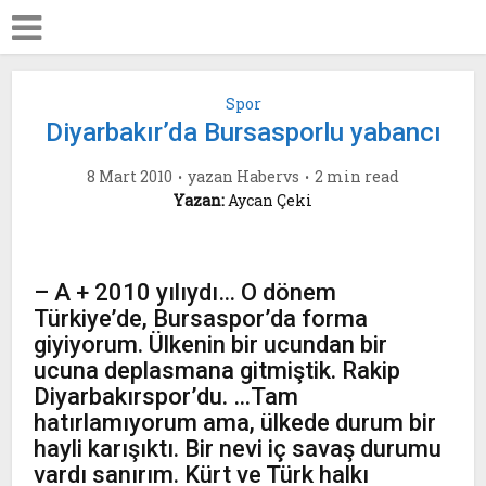
Spor
Diyarbakır’da Bursasporlu yabancı
8 Mart 2010
yazan
Habervs
2 min read
Yazan:
Aycan Çeki
– A + 2010 yılıydı… O dönem
Türkiye’de, Bursaspor’da forma
giyiyorum. Ülkenin bir ucundan bir
ucuna deplasmana gitmiştik. Rakip
Diyarbakırspor’du. …Tam
hatırlamıyorum ama, ülkede durum bir
hayli karışıktı. Bir nevi iç savaş durumu
vardı sanırım. Kürt ve Türk halkı