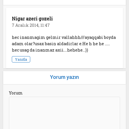
Nigar azeri gozeli
7 Aralık 2014, 11:47
hec inanmagim gelmir vallahhh///ayaqqabi boyda
adam olar?usax basin aldadirlar e.He h he he ……
hec usag da inanmaz axii….hehehe…))
Yanıtla
Yorum yazın
Yorum