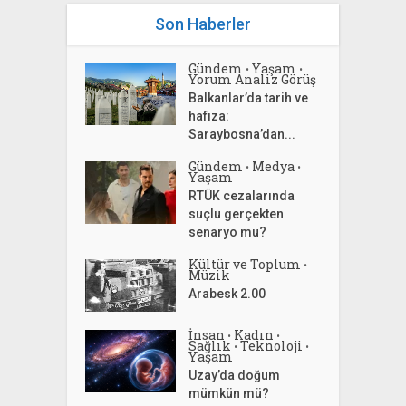
Son Haberler
Gündem
Yaşam
•
•
Yorum Analiz Görüş
Balkanlar’da tarih ve
hafıza:
Saraybosna’dan...
Gündem
Medya
•
•
Yaşam
RTÜK cezalarında
suçlu gerçekten
senaryo mu?
Kültür ve Toplum
•
Müzik
Arabesk 2.00
İnsan
Kadın
•
•
Sağlık
Teknoloji
•
•
Yaşam
Uzay’da doğum
mümkün mü?