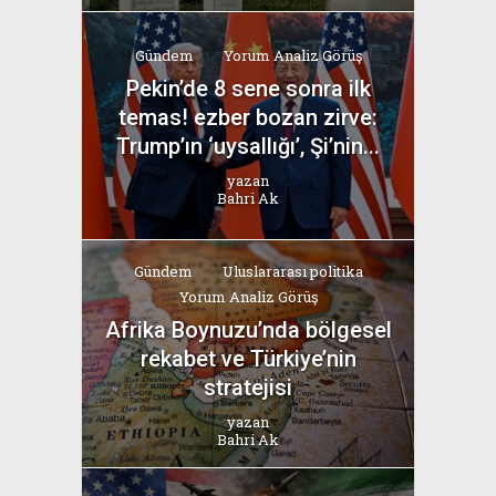
Gündem
Yorum Analiz Görüş
Pekin’de 8 sene sonra ilk
temas! ezber bozan zirve:
Trump’ın ‘uysallığı’, Şi’nin...
yazan
Bahri Ak
Gündem
Uluslararası politika
Yorum Analiz Görüş
Afrika Boynuzu’nda bölgesel
rekabet ve Türkiye’nin
stratejisi
yazan
Bahri Ak