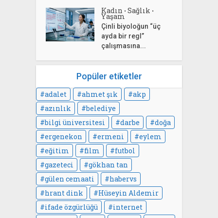
Kadın
Sağlık
•
•
Yaşam
Çinli biyoloğun “üç
ayda bir regl”
çalışmasına...
Popüler etiketler
adalet
ahmet şık
akp
azınlık
belediye
bilgi üniversitesi
darbe
doğa
ergenekon
ermeni
eylem
eğitim
film
futbol
gazeteci
gökhan tan
gülen cemaati
habervs
hrant dink
Hüseyin Aldemir
ifade özgürlüğü
internet