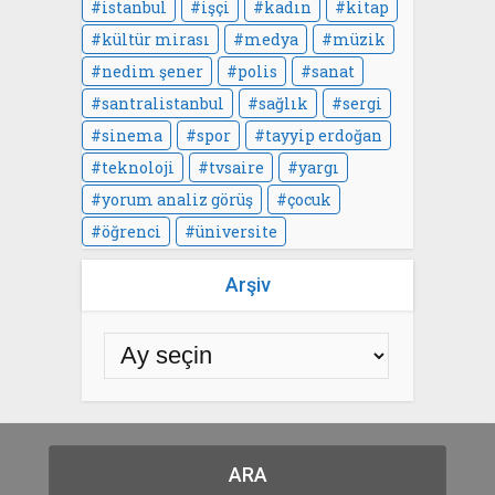
istanbul
işçi
kadın
kitap
kültür mirası
medya
müzik
nedim şener
polis
sanat
santralistanbul
sağlık
sergi
sinema
spor
tayyip erdoğan
teknoloji
tvsaire
yargı
yorum analiz görüş
çocuk
öğrenci
üniversite
Arşiv
ARA