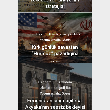
stratejisi
yazan
Bahri Ak
Politika
Uluslararası politika
Yorum Analiz Görüş
Kırk günlük savaştan
“Hürmüz” pazarlığına
yazan
Bahri Ak
Ekonomi
Gündem
Uluslararası politika
Yorum Analiz Görüş
Ermenistan sınırı açılırsa:
Akyaka’nın sessiz bekleyişi