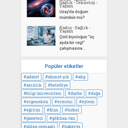
Sağlık
Teknoloji
•
•
Yaşam
Uzay’da doğum
mümkün mü?
Kadın
Sağlık
•
•
Yaşam
Çinli biyoloğun “üç
ayda bir regl”
çalışmasına...
Popüler etiketler
adalet
ahmet şık
akp
azınlık
belediye
bilgi üniversitesi
darbe
doğa
ergenekon
ermeni
eylem
eğitim
film
futbol
gazeteci
gökhan tan
gülen cemaati
habervs