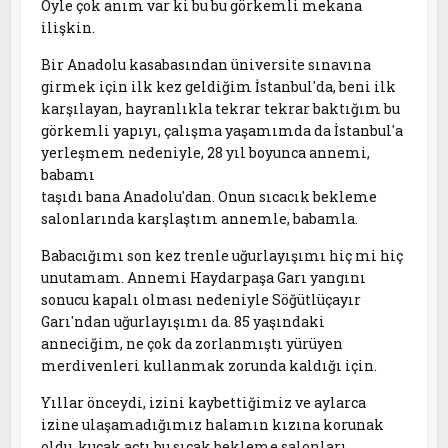
Öyle çok anım var ki bu bu görkemli mekana
ilişkin.
Bir Anadolu kasabasından üniversite sınavına
girmek için ilk kez geldiğim İstanbul'da, beni ilk
karşılayan, hayranlıkla tekrar tekrar baktığım bu
görkemli yapıyı, çalışma yaşamımda da İstanbul'a
yerleşmem nedeniyle, 28 yıl boyunca annemi,
babamı
taşıdı bana Anadolu'dan. Onun sıcacık bekleme
salonlarında karşlaştım annemle, babamla.
Babacığımı son kez trenle uğurlayışımı hiç mi hiç
unutamam. Annemi Haydarpaşa Garı yangını
sonucu kapalı olması nedeniyle Söğütlüçayır
Garı'ndan uğurlayışımı da. 85 yaşındaki
anneciğim, ne çok da zorlanmıştı yürüyen
merdivenleri kullanmak zorunda kaldığı için.
Yıllar önceydi, izini kaybettiğimiz ve aylarca
izine ulaşamadığımız halamın kızına korunak
oldu, kucak açtı bu sıcak bekleme salonları.