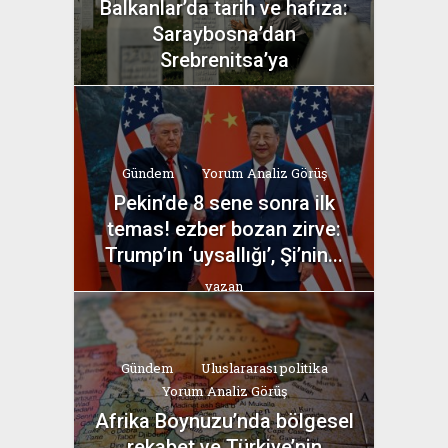
Balkanlar’da tarih ve hafıza:
Saraybosna’dan
Srebrenitsa’ya
yazan
Bahri Ak
Gündem
Yorum Analiz Görüş
Pekin’de 8 sene sonra ilk
temas! ezber bozan zirve:
Trump’ın ‘uysallığı’, Şi’nin...
yazan
Bahri Ak
Gündem
Uluslararası politika
Yorum Analiz Görüş
Afrika Boynuzu’nda bölgesel
rekabet ve Türkiye’nin