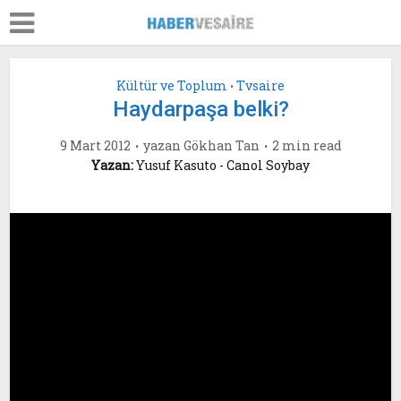
Kültür ve Toplum
Tvsaire
•
Haydarpaşa belki?
9 Mart 2012
yazan
Gökhan Tan
2 min read
Yazan:
Yusuf Kasuto - Canol Soybay