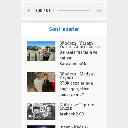
Son Haberler
Gündem
Yaşam
•
•
Yorum Analiz Görüş
Balkanlar’da tarih ve
hafıza:
Saraybosna’dan...
Gündem
Medya
•
•
Yaşam
RTÜK cezalarında
suçlu gerçekten
senaryo mu?
Kültür ve Toplum
•
Müzik
Arabesk 2.00
İnsan
Kadın
•
•