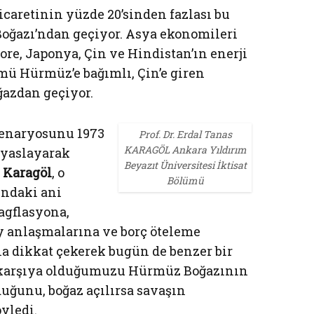
icaretinin yüzde 20’sinden fazlası bu
Boğazı’ndan geçiyor. Asya ekonomileri
re, Japonya, Çin ve Hindistan’ın enerji
ümü Hürmüz’e bağımlı, Çin’e giren
ğazdan geçiyor.
enaryosunu 1973
Prof. Dr. Erdal Tanas
KARAGÖL Ankara Yıldırım
kıyaslayarak
Beyazıt Üniversitesi İktisat
 Karagöl
, o
Bölümü
ındaki ani
agflasyona,
y anlaşmalarına ve borç öteleme
a dikkat çekerek bugün de benzer bir
ı karşıya olduğumuzu Hürmüz Boğazının
duğunu, boğaz açılırsa savaşın
yledi.