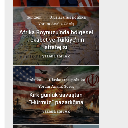
Gündem
Uluslararası politika
Yorum Analiz Görüş
Afrika Boynuzu’nda bölgesel
rekabet ve Türkiye’nin
stratejisi
yazan
Bahri Ak
Politika
Uluslararası politika
Yorum Analiz Görüş
Kırk günlük savaştan
“Hürmüz” pazarlığına
yazan
Bahri Ak