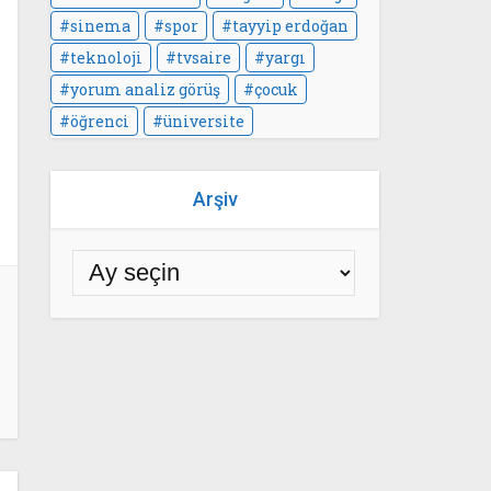
sinema
spor
tayyip erdoğan
teknoloji
tvsaire
yargı
yorum analiz görüş
çocuk
öğrenci
üniversite
Arşiv