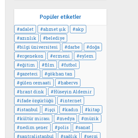
Popüler etiketler
adalet
ahmet şık
akp
azınlık
belediye
bilgi üniversitesi
darbe
doğa
ergenekon
ermeni
eylem
eğitim
film
futbol
gazeteci
gökhan tan
gülen cemaati
habervs
hrant dink
Hüseyin Aldemir
ifade özgürlüğü
internet
istanbul
işçi
kadın
kitap
kültür mirası
medya
müzik
nedim şener
polis
sanat
santralistanbul
sağlık
sergi