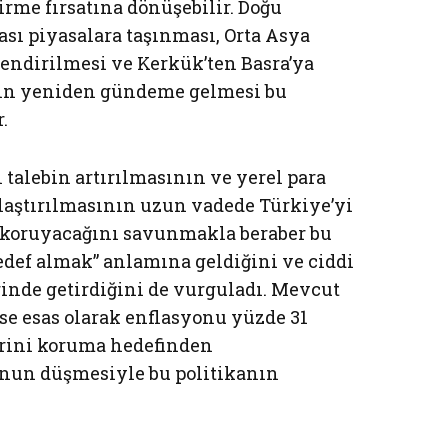
me fırsatına dönüşebilir. Doğu
sı piyasalara taşınması, Orta Asya
tlendirilmesi ve Kerkük’ten Basra’ya
nin yeniden gündeme gelmesi bu
.
l talebin artırılmasının ve yerel para
nlaştırılmasının uzun vadede Türkiye’yi
 koruyacağını savunmakla beraber bu
edef almak” anlamına geldiğini ve ciddi
rinde getirdiğini de vurguladı. Mevcut
ise esas olarak enflasyonu yüzde 31
erini koruma hedefinden
nun düşmesiyle bu politikanın