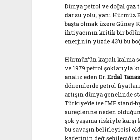
Dünya petrol ve doğal gaz t
dar su yolu, yani Hürmüz 
başta olmak üzere Güney Ko
ihtiyacının kritik bir böl
enerjinin yüzde 43’ü bu bo
Hürmüz’ün kapalı kalma s
ve 1979 petrol şoklarıyla 
analiz eden Dr.
Erdal Tanas
dönemlerde petrol fiyatlar
artışın dünya genelinde st
Türkiye’de ise IMF stand-b
süreçlerine neden olduğun
şok yaşama riskiyle karş
bu savaşın belirleyicisi ol
kaderinin değişebileciği sö