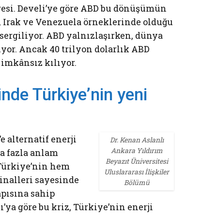
si. Develi’ye göre ABD bu dönüşümün
, Irak ve Venezuela örneklerinde olduğu
sergiliyor. ABD yalnızlaşırken, dünya
uyor. Ancak 40 trilyon dolarlık ABD
 imkânsız kılıyor.
ğinde Türkiye’nin yeni
e alternatif enerji
Dr. Kenan Aslanlı
Ankara Yıldırım
a fazla anlam
Beyazıt Üniversitesi
Türkiye’nin hem
Uluslararası İlişkiler
inalleri sayesinde
Bölümü
apısına sahip
ı’ya göre bu kriz, Türkiye’nin enerji