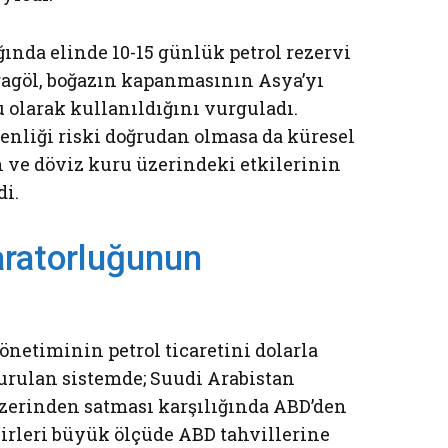
ğında elinde 10-15 günlük petrol rezervi
ragöl, boğazın kapanmasının Asya’yı
u olarak kullanıldığını vurguladı.
venliği riski doğrudan olmasa da küresel
on ve döviz kuru üzerindeki etkilerinin
i.
aratorluğunun
önetiminin petrol ticaretini dolarla
urulan sistemde; Suudi Arabistan
üzerinden satması karşılığında ABD’den
lirleri büyük ölçüde ABD tahvillerine