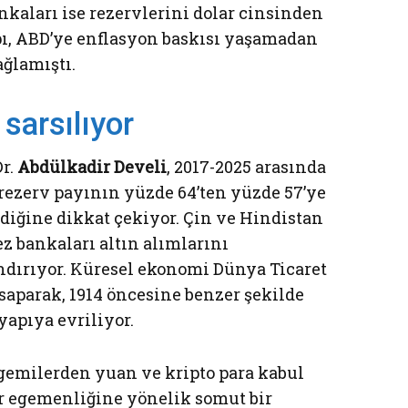
kaları ise rezervlerini dolar cinsinden
pı, ABD’ye enflasyon baskısı yaşamadan
ağlamıştı.
sarsılıyor
Dr.
Abdülkadir Develi
, 2017-2025 arasında
 rezerv payının yüzde 64’ten yüzde 57’ye
ediğine dikkat çekiyor. Çin ve Hindistan
z bankaları altın alımlarını
ndırıyor. Küresel ekonomi Dünya Ticaret
saparak, 1914 öncesine benzer şekilde
yapıya evriliyor.
gemilerden yuan ve kripto para kabul
ar egemenliğine yönelik somut bir