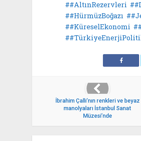
#AltınRezervleri
#
#HürmüzBoğazı
#J
#KüreselEkonomi
#TürkiyeEnerjiPoliti
İbrahim Çallı’nın renkleri ve beyaz
manolyaları İstanbul Sanat
Müzesi’nde