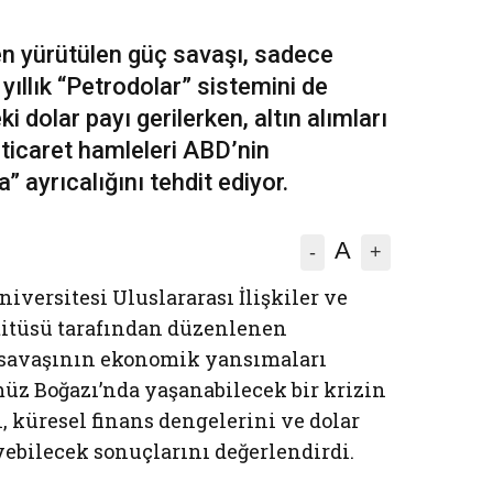
 yürütülen güç savaşı, sadece
0 yıllık “Petrodolar” sistemini de
i dolar payı gerilerken, altın alımları
e ticaret hamleleri ABD’nin
 ayrıcalığını tehdit ediyor.
A
-
+
iversitesi Uluslararası İlişkiler ve
stitüsü tarafından düzenlenen
 savaşının ekonomik yansımaları
üz Boğazı’nda yaşanabilecek bir krizin
l, küresel finans dengelerini ve dolar
yebilecek sonuçlarını değerlendirdi.