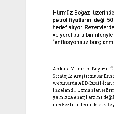
Hürmüz Boğazı üzerinden
petrol fiyatlarını değil 5
hedef alıyor. Rezervlerdek
ve yerel para birimleriyl
“enflasyonsuz borçlanma”
Ankara Yıldırım Beyazıt Ün
Stratejik Araştırmalar En
webinarda ABD-İsrail-İran
incelendi. Uzmanlar, Hürm
yalnızca enerji arzını deği
merkezli sistemi de etkile