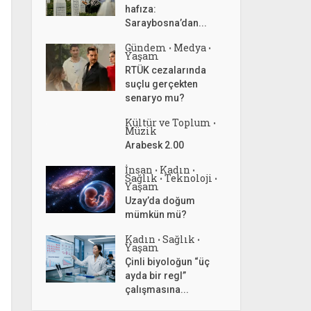
hafıza:
Saraybosna’dan...
Gündem
Medya
•
•
Yaşam
RTÜK cezalarında
suçlu gerçekten
senaryo mu?
Kültür ve Toplum
•
Müzik
Arabesk 2.00
İnsan
Kadın
•
•
Sağlık
Teknoloji
•
•
Yaşam
Uzay’da doğum
mümkün mü?
Kadın
Sağlık
•
•
Yaşam
Çinli biyoloğun “üç
ayda bir regl”
çalışmasına...