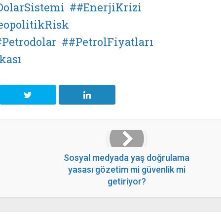
DolarSistemi
#EnerjiKrizi
eopolitikRisk
#Petrodolar
#PetrolFiyatları
kası
Sosyal medyada yaş doğrulama
yasası gözetim mi güvenlik mi
getiriyor?