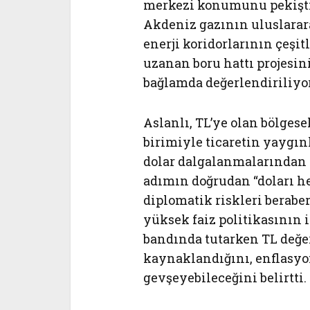
merkezi konumunu pekiştir
Akdeniz gazının uluslarara
enerji koridorlarının çeşi
uzanan boru hattı projesi
bağlamda değerlendiriliyor
Aslanlı, TL’ye olan bölgese
birimiyle ticaretin yaygı
dolar dalgalanmalarından
adımın doğrudan “doları h
diplomatik riskleri berabe
yüksek faiz politikasının 
bandında tutarken TL değ
kaynaklandığını, enflasyo
gevşeyebileceğini belirtti.