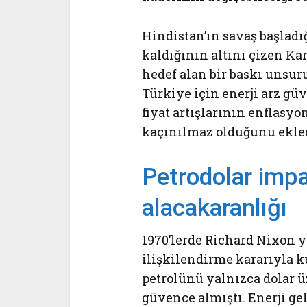
Hindistan’ın savaş başladı
kaldığının altını çizen Ka
hedef alan bir baskı unsur
Türkiye için enerji arz gü
fiyat artışlarının enflasy
kaçınılmaz olduğunu ekled
Petrodolar imp
alacakaranlığı
1970’lerde Richard Nixon y
ilişkilendirme kararıyla k
petrolünü yalnızca dolar 
güvence almıştı. Enerji ge