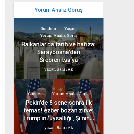
Yorum Analiz Görüş
Gündem
Yaşam
Yorum Analiz Görüş
Balkanlar’da tarih ve hafıza:
Saraybosna’dan
Srebrenitsa’ya
yazan
Bahri Ak
Gündem
Yorum Analiz Görüş
Pekin’de 8 sene sonra ilk
temas! ezber bozan zirve:
Trump’ın ‘uysallığı’, Şi’nin...
yazan
Bahri Ak