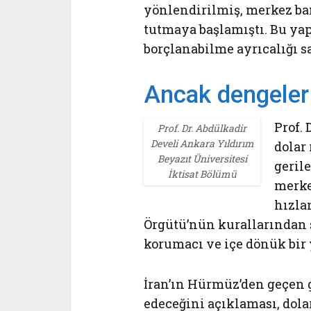
yönlendirilmiş, merkez ban
tutmaya başlamıştı. Bu ya
borçlanabilme ayrıcalığı s
Ancak dengeler 
Prof. 
Prof. Dr. Abdülkadir
Develi Ankara Yıldırım
dolar
Beyazıt Üniversitesi
geril
İktisat Bölümü
merke
hızla
Örgütü’nün kurallarından 
korumacı ve içe dönük bir 
İran’ın Hürmüz’den geçen 
edeceğini açıklaması, dol