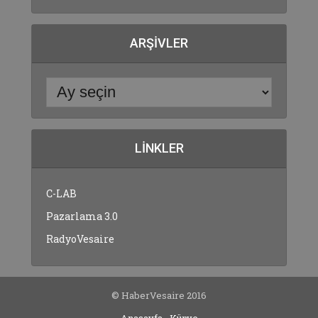
ARŞIVLER
LINKLER
C-LAB
Pazarlama 3.0
RadyoVesaire
© HaberVesaire 2016
Anasayfa
Künye