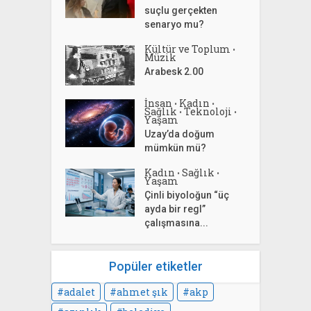
suçlu gerçekten
senaryo mu?
Kültür ve Toplum
•
Müzik
Arabesk 2.00
İnsan
Kadın
•
•
Sağlık
Teknoloji
•
•
Yaşam
Uzay’da doğum
mümkün mü?
Kadın
Sağlık
•
•
Yaşam
Çinli biyoloğun “üç
ayda bir regl”
çalışmasına...
Popüler etiketler
adalet
ahmet şık
akp