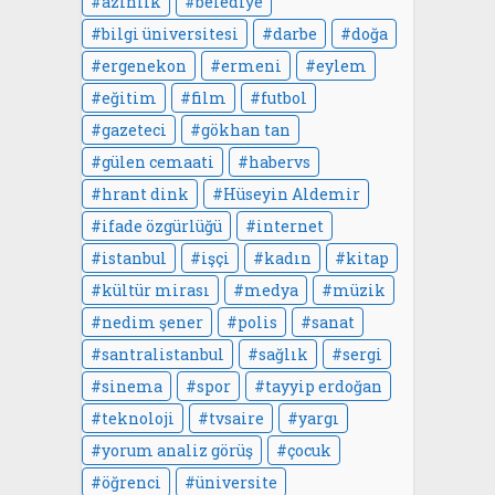
azınlık
belediye
bilgi üniversitesi
darbe
doğa
ergenekon
ermeni
eylem
eğitim
film
futbol
gazeteci
gökhan tan
gülen cemaati
habervs
hrant dink
Hüseyin Aldemir
ifade özgürlüğü
internet
istanbul
işçi
kadın
kitap
kültür mirası
medya
müzik
nedim şener
polis
sanat
santralistanbul
sağlık
sergi
sinema
spor
tayyip erdoğan
teknoloji
tvsaire
yargı
yorum analiz görüş
çocuk
öğrenci
üniversite