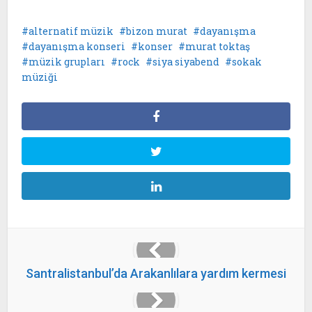
alternatif müzik
bizon murat
dayanışma
dayanışma konseri
konser
murat toktaş
müzik grupları
rock
siya siyabend
sokak
müziği
Santralistanbul’da Arakanlılara yardım kermesi