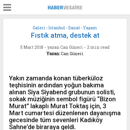
Galeri
İstanbul
Sanat
Yaşam
•
•
•
Fıstık atma, destek at
5 Mart 2018
yazan
Can Güneri
2 min read
Yazan:
Can Güneri
Yakın zamanda konan tüberküloz
teşhisinin ardından yoğun bakıma
alınan Siya Siyabend grubunun solisti,
sokak müziğinin sembol figürü “Bizon
Murat” lakaplı Murat Toktaş için, 3
Mart cumartesi düzenlenen dayanışma
gecesinde tüm sevenleri Kadıköy
Sahne’de biraraya geldi.