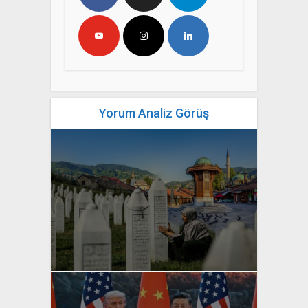
Yorum Analiz Görüş
yazan
Bahri Ak