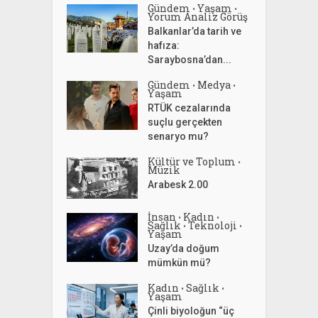
Gündem
Yaşam
•
•
Yorum Analiz Görüş
Balkanlar’da tarih ve
hafıza:
Saraybosna’dan...
Gündem
Medya
•
•
Yaşam
RTÜK cezalarında
suçlu gerçekten
senaryo mu?
Kültür ve Toplum
•
Müzik
Arabesk 2.00
İnsan
Kadın
•
•
Sağlık
Teknoloji
•
•
Yaşam
Uzay’da doğum
mümkün mü?
Kadın
Sağlık
•
•
Yaşam
Çinli biyoloğun “üç