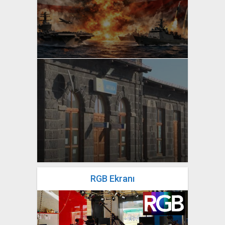
yazan
Bahri Ak
yazan
Bahri Ak
RGB Ekranı