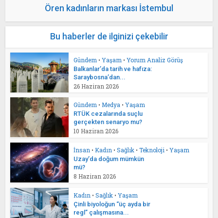
Ören kadınların markası İstembul
Bu haberler de ilginizi çekebilir
Gündem
•
Yaşam
•
Yorum Analiz Görüş
Balkanlar’da tarih ve hafıza:
Saraybosna’dan...
26 Haziran 2026
Gündem
•
Medya
•
Yaşam
RTÜK cezalarında suçlu
gerçekten senaryo mu?
10 Haziran 2026
İnsan
•
Kadın
•
Sağlık
•
Teknoloji
•
Yaşam
Uzay’da doğum mümkün
mü?
8 Haziran 2026
Kadın
•
Sağlık
•
Yaşam
Çinli biyoloğun “üç ayda bir
regl” çalışmasına...