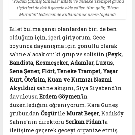
“Yoldan Çıkmış Simalar” kitabı ve Teneke Trampet grubu
tişörtleri de dahil gecede elde edilen tüm gelir, “Bizon
Murat’ın” tedavisinde kullanılmak üzere toplandı.
Bilet bulma şansı olanlardan biri de ben
olduğum için, içeri giriyorum. Gece
boyunca dayanışma için gönüllü olarak
sahne alacak oniki grup ve solistin (
Peyk,
Bandista, Kesmeşeker, Adamlar, Luxus,
Sena Şener, Flört, Teneke Trampet, Yaşar
Kurt, Öte’kim, Kuan ve Kırmızı Nazmi
Akyıldız
) sahne akışını, Siya Siyabend’in
davulcusu
Erdem Göymen
’in
düzenlediğini öğreniyorum. Kara Güneş
grubundan
Özgür
ile
Murat Beşer
, Kadıköy
Sahne’nin direktörü
Serkan Fidan
’la
iletişime geçerek geceyi organize etmiş.