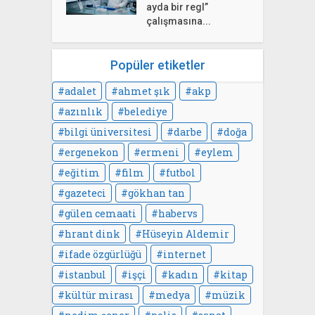
ayda bir regl”
çalışmasına...
Popüler etiketler
adalet
ahmet şık
akp
azınlık
belediye
bilgi üniversitesi
darbe
doğa
ergenekon
ermeni
eylem
eğitim
film
futbol
gazeteci
gökhan tan
gülen cemaati
habervs
hrant dink
Hüseyin Aldemir
ifade özgürlüğü
internet
istanbul
işçi
kadın
kitap
kültür mirası
medya
müzik