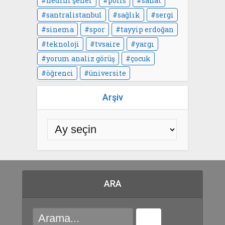
nedim şener
polis
sanat
santralistanbul
sağlık
sergi
sinema
spor
tayyip erdoğan
teknoloji
tvsaire
yargı
yorum analiz görüş
çocuk
öğrenci
üniversite
Arşiv
ARA