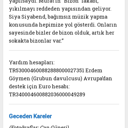
yapılsaydı. Murat’ın “Bizon” lakabı,
yıkılmayı reddeden yapısından geliyor.
Siya Siyabend, bağımsız müzik yapma
konusunda hepimize yol gösterdi. Onların
sayesinde bizler de bizon olduk, artık her
sokakta bizonlar var.”
Yardım hesapları:
TR530004600882888000027351 Erdem
Göymen (Grubun davulcusu) Avrupa’dan
destek için Euro hesabı:
TR340004600882036000049289
Geceden Kareler
(Fotoğraflar: Can Güneri)