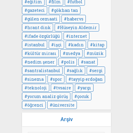
eğitim
film
futbol
gazeteci
gökhan tan
gülen cemaati
habervs
hrant dink
Hüseyin Aldemir
ifade özgürlüğü
internet
istanbul
işçi
kadın
kitap
kültür mirası
medya
müzik
nedim şener
polis
sanat
santralistanbul
sağlık
sergi
sinema
spor
tayyip erdoğan
teknoloji
tvsaire
yargı
yorum analiz görüş
çocuk
öğrenci
üniversite
Arşiv