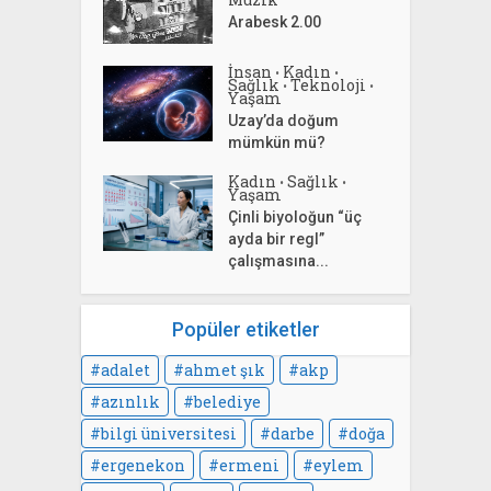
Arabesk 2.00
İnsan
Kadın
•
•
Sağlık
Teknoloji
•
•
Yaşam
Uzay’da doğum
mümkün mü?
Kadın
Sağlık
•
•
Yaşam
Çinli biyoloğun “üç
ayda bir regl”
çalışmasına...
Popüler etiketler
adalet
ahmet şık
akp
azınlık
belediye
bilgi üniversitesi
darbe
doğa
ergenekon
ermeni
eylem