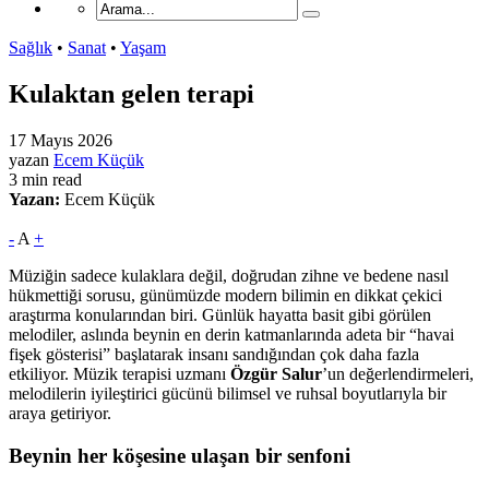
Sağlık
•
Sanat
•
Yaşam
Kulaktan gelen terapi
17 Mayıs 2026
yazan
Ecem Küçük
3 min read
Yazan:
Ecem Küçük
-
A
+
Müziğin sadece kulaklara değil, doğrudan zihne ve bedene nasıl
hükmettiği sorusu, günümüzde modern bilimin en dikkat çekici
araştırma konularından biri. Günlük hayatta basit gibi görülen
melodiler, aslında beynin en derin katmanlarında adeta bir “havai
fişek gösterisi” başlatarak insanı sandığından çok daha fazla
etkiliyor. Müzik terapisi uzmanı
Özgür Salur
’un değerlendirmeleri,
melodilerin iyileştirici gücünü bilimsel ve ruhsal boyutlarıyla bir
araya getiriyor.
Beynin her köşesine ulaşan bir senfoni