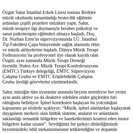
Özgür Salur İstanbul Erkek Lisesi sonrası Berklee
müzik okulunda tamamladığı bestecilik eğitimin
ardından çeşitli projelere müzikler yaptı. Salur,
müzik terapiye ilgi duymasıyla beraber psikoloji ve
sanat psikoterapisi eğitimleri almaya başladı, Doç.
Dr. Nurhan Eren’in süpervizyonunda İ.Ü. İstanbul
Tıp Fakültesi Çapa bünyesinde sağlık alanında ritim
ve müzik atölyelerine başladı. Dünya Müzik Terapi
Federasyonu’na profesyonel üye olarak kayıtlı olan
Özgür, aynı zamanda Müzik Terapi Derneği
üyesidir. Halen Avr. Müzik Terapi Konfederasyonu
(EMTC) Türkiye delegeliği, EMTC Süpervizyon
Çalışma Grubu ve EMTC Erişilebilirlik Çalışma
Grubu üyeliği görevlerini yürütmektedir.
Salur, müziğin tüm uyaranlar arasında beynin neredeyse her yerini
aynı anda aktive ya da deaktive edebilen ender güçlerden biri
olduğunu belirtiyor. İşitsel korteksten başlayan bu yolculuğun
kapsamını şu sözlerle açıklıyor: “Müzik, işitsel alanlardan başlayarak
duyguların merkezi olan limbik sisteme, anıların ve anlamların
saklandığı semantik bölgelere ve hareketlerimizi kontrol eden motor
bölgelere kadar uzanır”. Sevdiğimiz bir şarkıyı dinlediğimizde
beynimizdeki ödül mekanizmasının tetiklendiğini ve dopamin