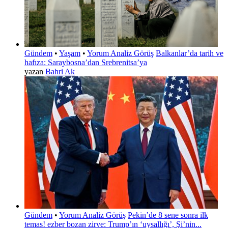
Gündem
•
Yaşam
•
Yorum Analiz Görüş
Balkanlar’da tarih ve
hafıza: Saraybosna’dan Srebrenitsa’ya
yazan
Bahri Ak
Gündem
•
Yorum Analiz Görüş
Pekin’de 8 sene sonra ilk
temas! ezber bozan zirve: Trump’ın ‘uysallığı’, Şi’nin...