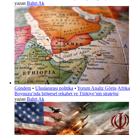
yazan
Bahri Ak
Gündem
•
Uluslararası politika
•
Yorum Analiz Görüş
Afrika
Boynuzu’nda bölgesel rekabet ve Türkiye’nin stratejisi
yazan
Bahri Ak