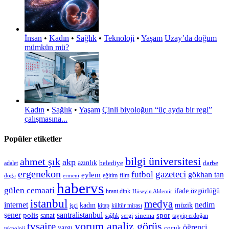
İnsan
•
Kadın
•
Sağlık
•
Teknoloji
•
Yaşam
Uzay’da doğum
mümkün mü?
Kadın
•
Sağlık
•
Yaşam
Çinli biyoloğun “üç ayda bir regl”
çalışmasına...
Popüler etiketler
bilgi üniversitesi
ahmet şık
akp
azınlık
belediye
darbe
adalet
ergenekon
gazeteci
futbol
gökhan tan
eylem
eğitim
film
doğa
ermeni
habervs
gülen cemaati
ifade özgürlüğü
hrant dink
Hüseyin Aldemir
istanbul
medya
internet
nedim
kadın
müzik
işçi
kitap
kültür mirası
şener
polis
santralistanbul
spor
sanat
sinema
sergi
tayyip erdoğan
sağlık
tvsaire
yorum analiz görüş
öğrenci
yargı
çocuk
teknoloji