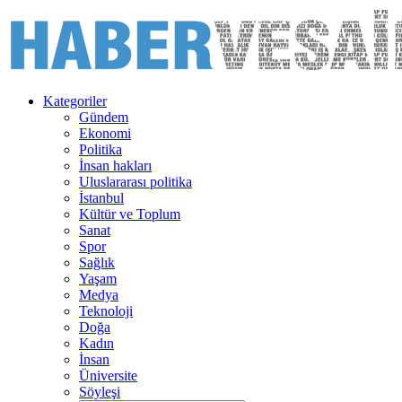
Kategoriler
Gündem
Ekonomi
Politika
İnsan hakları
Uluslararası politika
İstanbul
Kültür ve Toplum
Sanat
Spor
Sağlık
Yaşam
Medya
Teknoloji
Doğa
Kadın
İnsan
Üniversite
Söyleşi