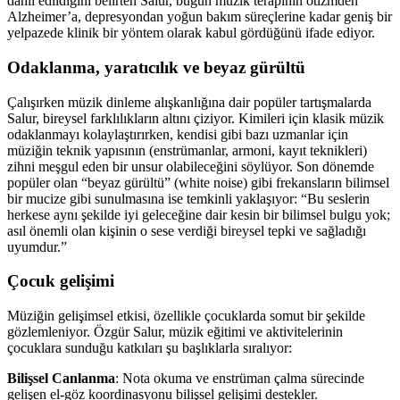
dahil edildiğini belirten Salur, bugün müzik terapinin otizmden
Alzheimer’a, depresyondan yoğun bakım süreçlerine kadar geniş bir
yelpazede klinik bir yöntem olarak kabul gördüğünü ifade ediyor.
Odaklanma, yaratıcılık ve beyaz gürültü
Çalışırken müzik dinleme alışkanlığına dair popüler tartışmalarda
Salur, bireysel farklılıkların altını çiziyor. Kimileri için klasik müzik
odaklanmayı kolaylaştırırken, kendisi gibi bazı uzmanlar için
müziğin teknik yapısının (enstrümanlar, armoni, kayıt teknikleri)
zihni meşgul eden bir unsur olabileceğini söylüyor. Son dönemde
popüler olan “beyaz gürültü” (white noise) gibi frekansların bilimsel
bir mucize gibi sunulmasına ise temkinli yaklaşıyor: “Bu seslerin
herkese aynı şekilde iyi geleceğine dair kesin bir bilimsel bulgu yok;
asıl önemli olan kişinin o sese verdiği bireysel tepki ve sağladığı
uyumdur.”
Çocuk gelişimi
Müziğin gelişimsel etkisi, özellikle çocuklarda somut bir şekilde
gözlemleniyor. Özgür Salur, müzik eğitimi ve aktivitelerinin
çocuklara sunduğu katkıları şu başlıklarla sıralıyor:
Bilişsel Canlanma
: Nota okuma ve enstrüman çalma sürecinde
gelişen el-göz koordinasyonu bilişsel gelişimi destekler.