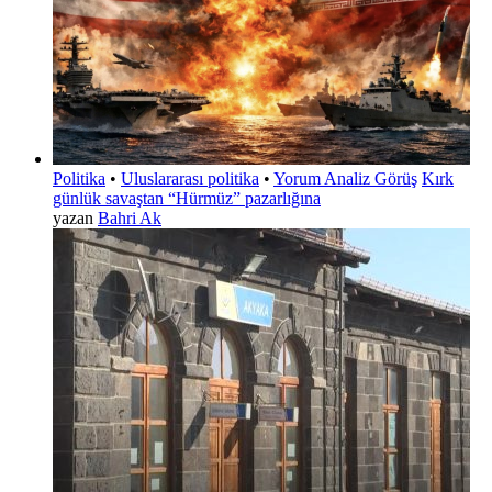
Politika
•
Uluslararası politika
•
Yorum Analiz Görüş
Kırk
günlük savaştan “Hürmüz” pazarlığına
yazan
Bahri Ak