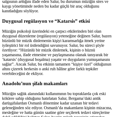
salgısının arttığını ifade eden Salur, bu durumun müziğin stres ve
kaygı yönetiminde neden bu kadar güçlü bir araç olduğunu
kanıtladığını söylüyor.
Duygusal regülasyon ve “Katarsis” etkisi
Müziğin psikoloji üzerindeki en çarpıcı etkilerinden biri olan
duygusal düzenleme (regülasyon) yeteneğine değinen Salur, bazen
hüzünlü bir müzik dinlemenin kişiyi karamsarlığa itmek yerine
iyileştirici bir rol üstlendiğini savunuyor. Salur, bu süreci şöyle
özetliyor: “Hüzünlü bir müzik dinlemek, kişinin o hüznü
yaşamasına, ifade etmesine ve paylaşmasına olanak tanıyarak bir
‘katarsis’ (duygusal boşalma) yaşatır ve duyguların yumuşamasını
sağlar”. Ancak Salur, bu etkinin tamamen “kişiye özel” olduğunun
altını çizerek herkesin o anki ruh hâline göre farklı tepkiler
verebileceğini de ekliyor.
Anadolu’nun şifalı makamları
Müziğin sağlık alanındaki kullanımının bu topraklarda çok eski
köklere sahip olduğunu hatırlatan Salur, Bergama’daki antik
darüşşifalardan Osmanlı dönemine kadar uzanan bir tedavi
geleneğinden söz ediyor. Osmanlı’da makamların kişinin mizacına,
mesleğine ve hatta günün saatine göre seçilerek tedavi süreçlerine