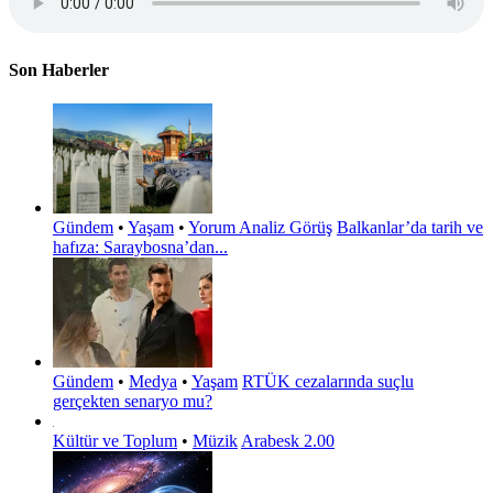
Son Haberler
Gündem
•
Yaşam
•
Yorum Analiz Görüş
Balkanlar’da tarih ve
hafıza: Saraybosna’dan...
Gündem
•
Medya
•
Yaşam
RTÜK cezalarında suçlu
gerçekten senaryo mu?
Kültür ve Toplum
•
Müzik
Arabesk 2.00