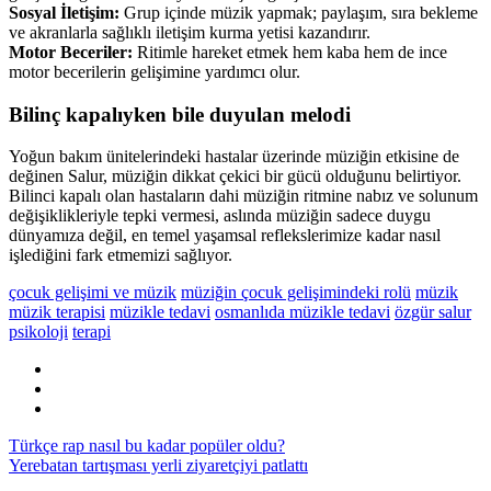
Sosyal İletişim:
Grup içinde müzik yapmak; paylaşım, sıra bekleme
ve akranlarla sağlıklı iletişim kurma yetisi kazandırır.
Motor Beceriler:
Ritimle hareket etmek hem kaba hem de ince
motor becerilerin gelişimine yardımcı olur.
Bilinç kapalıyken bile duyulan melodi
Yoğun bakım ünitelerindeki hastalar üzerinde müziğin etkisine de
değinen Salur, müziğin dikkat çekici bir gücü olduğunu belirtiyor.
Bilinci kapalı olan hastaların dahi müziğin ritmine nabız ve solunum
değişiklikleriyle tepki vermesi, aslında müziğin sadece duygu
dünyamıza değil, en temel yaşamsal reflekslerimize kadar nasıl
işlediğini fark etmemizi sağlıyor.
çocuk gelişimi ve müzik
müziğin çocuk gelişimindeki rolü
müzik
müzik terapisi
müzikle tedavi
osmanlıda müzikle tedavi
özgür salur
psikoloji
terapi
Türkçe rap nasıl bu kadar popüler oldu?
Yerebatan tartışması yerli ziyaretçiyi patlattı