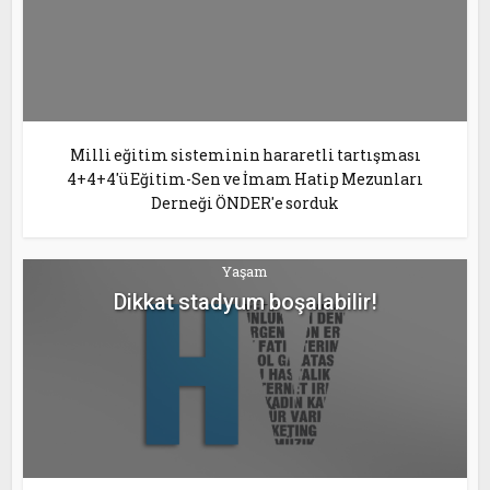
Milli eğitim sisteminin hararetli tartışması
4+4+4'ü Eğitim-Sen ve İmam Hatip Mezunları
Derneği ÖNDER'e sorduk
Yaşam
Dikkat stadyum boşalabilir!