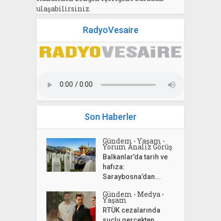
ulaşabilirsiniz.
RadyoVesaire
Son Haberler
Gündem
Yaşam
•
•
Yorum Analiz Görüş
Balkanlar’da tarih ve
hafıza:
Saraybosna’dan...
Gündem
Medya
•
•
Yaşam
RTÜK cezalarında
suçlu gerçekten