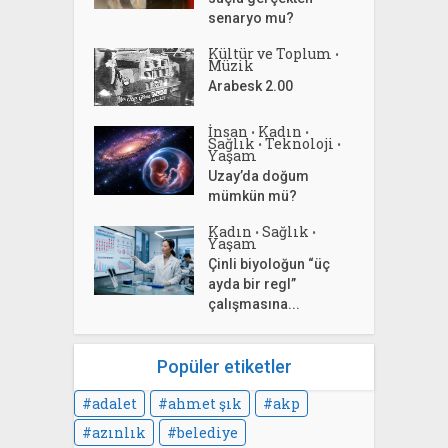
senaryo mu?
Kültür ve Toplum
•
Müzik
Arabesk 2.00
İnsan
Kadın
•
•
Sağlık
Teknoloji
•
•
Yaşam
Uzay’da doğum
mümkün mü?
Kadın
Sağlık
•
•
Yaşam
Çinli biyoloğun “üç
ayda bir regl”
çalışmasına...
Popüler etiketler
adalet
ahmet şık
akp
azınlık
belediye