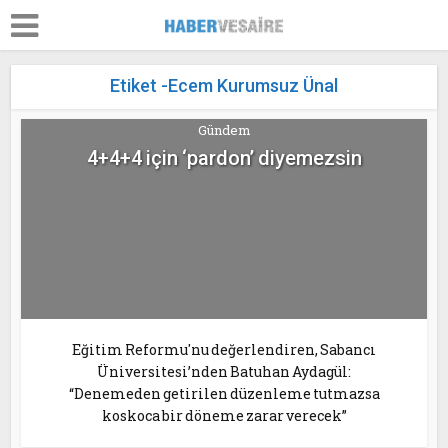
Etiket -Ecem Kurumsuz Ünal
Gündem
4+4+4 için ‘pardon’ diyemezsin
Eğitim Reformu'nu değerlendiren, Sabancı
Üniversitesi’nden Batuhan Aydagül:
“Denemeden getirilen düzenleme tutmazsa
koskoca bir döneme zarar verecek”