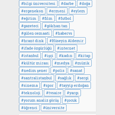
bilgi üniversitesi
darbe
doğa
ergenekon
ermeni
eylem
eğitim
film
futbol
gazeteci
gökhan tan
gülen cemaati
habervs
hrant dink
Hüseyin Aldemir
ifade özgürlüğü
internet
istanbul
işçi
kadın
kitap
kültür mirası
medya
müzik
nedim şener
polis
sanat
santralistanbul
sağlık
sergi
sinema
spor
tayyip erdoğan
teknoloji
tvsaire
yargı
yorum analiz görüş
çocuk
öğrenci
üniversite