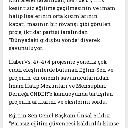
Muhalefet tarafından, 1997'de 8 yıllık
kesintisiz eğitime geçilmesinin ve
imam
hatip liselerinin orta kısımlarının
kapatılmasının bir rövanşı
gibi görülen
proje, iktidar partisi tarafından
“Dünyadaki gidiş bu yönde”
diyerek
savunuluyor.
HaberVs, 4+-4+4 projesine yönelik çok
ciddi eleştirilerde bulunan
Eğtim-Sen
ve
projenin en önemli savunucularından
İmam Hatip Mezunları ve Mensupları
Derneği ÖNDER
”e kamuoyunda tartışılan
projenin artılarını ve eksilerini sordu.
Eğitim-Sen Genel Başkanı Ünsal Yıldız:
“Parasız eğitim güvencesi kaldırıldı kimse