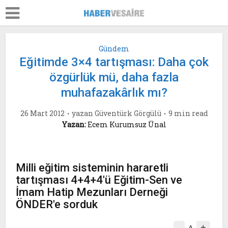
Gündem
Eğitimde 3×4 tartışması: Daha çok
özgürlük mü, daha fazla
muhafazakârlık mı?
26 Mart 2012
yazan
Güventürk Görgülü
9 min read
Yazan:
Ecem Kurumsuz Ünal
Milli eğitim sisteminin hararetli
tartışması 4+4+4'ü Eğitim-Sen ve
İmam Hatip Mezunları Derneği
ÖNDER'e sorduk
-
+