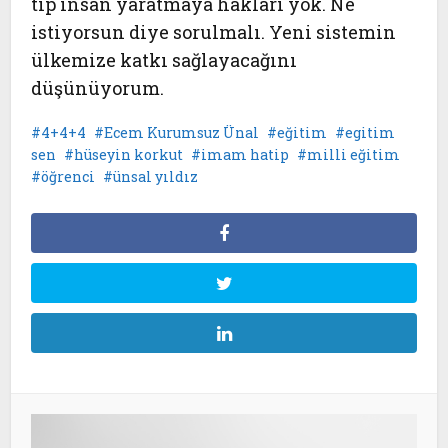
tip insan yaratmaya hakları yok. Ne
istiyorsun diye sorulmalı. Yeni sistemin
ülkemize katkı sağlayacağını
düşünüyorum.
4+4+4
Ecem Kurumsuz Ünal
eğitim
egitim
sen
hüseyin korkut
imam hatip
milli eğitim
öğrenci
ünsal yıldız