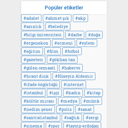
Popüler etiketler
adalet
ahmet şık
akp
azınlık
belediye
bilgi üniversitesi
darbe
doğa
ergenekon
ermeni
eylem
eğitim
film
futbol
gazeteci
gökhan tan
gülen cemaati
habervs
hrant dink
Hüseyin Aldemir
ifade özgürlüğü
internet
istanbul
işçi
kadın
kitap
kültür mirası
medya
müzik
nedim şener
polis
sanat
santralistanbul
sağlık
sergi
sinema
spor
tayyip erdoğan