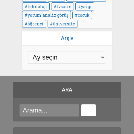
teknoloji
tvsaire
yargı
yorum analiz görüş
çocuk
öğrenci
üniversite
Arşiv
ARA