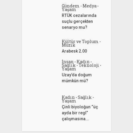
Gündem
Medya
•
•
Yaşam
RTÜK cezalarında
suçlu gerçekten
senaryo mu?
Kültür ve Toplum
•
Müzik
Arabesk 2.00
İnsan
Kadın
•
•
Sağlık
Teknoloji
•
•
Yaşam
Uzay’da doğum
mümkün mü?
Kadın
Sağlık
•
•
Yaşam
Çinli biyoloğun “üç
ayda bir regl”
çalışmasına...