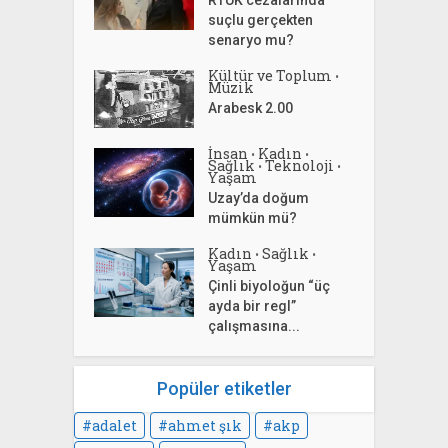
suçlu gerçekten
senaryo mu?
Kültür ve Toplum
•
Müzik
Arabesk 2.00
İnsan
Kadın
•
•
Sağlık
Teknoloji
•
•
Yaşam
Uzay’da doğum
mümkün mü?
Kadın
Sağlık
•
•
Yaşam
Çinli biyoloğun “üç
ayda bir regl”
çalışmasına...
Popüler etiketler
adalet
ahmet şık
akp