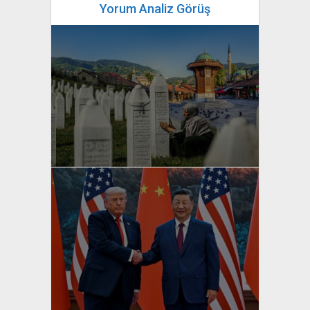
Yorum Analiz Görüş
yazan
Bahri Ak
yazan
Bahri Ak