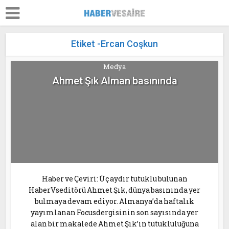
Etiket -Ercan Coşkun
Medya
Ahmet Şık Alman basınında
Haber ve Çeviri: Üç aydır tutuklu bulunan
HaberVseditörü Ahmet Şık, dünya basınında yer
bulmaya devam ediyor. Almanya’da haftalık
yayımlanan Focusdergisinin son sayısında yer
alan bir makalede Ahmet Şık’ın tutukluluğuna