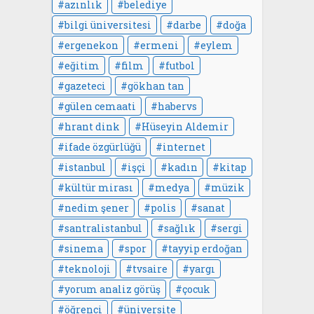
azınlık
belediye
bilgi üniversitesi
darbe
doğa
ergenekon
ermeni
eylem
eğitim
film
futbol
gazeteci
gökhan tan
gülen cemaati
habervs
hrant dink
Hüseyin Aldemir
ifade özgürlüğü
internet
istanbul
işçi
kadın
kitap
kültür mirası
medya
müzik
nedim şener
polis
sanat
santralistanbul
sağlık
sergi
sinema
spor
tayyip erdoğan
teknoloji
tvsaire
yargı
yorum analiz görüş
çocuk
öğrenci
üniversite