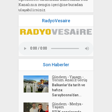
Kanalının zengin içeriğine buradan
ulaşabilirsiniz.
RadyoVesaire
Son Haberler
Gündem
Yaşam
•
•
Yorum Analiz Görüş
Balkanlar’da tarih ve
hafıza:
Saraybosna’dan...
Gündem
Medya
•
•
Yaşam
RTÜK cezalarında