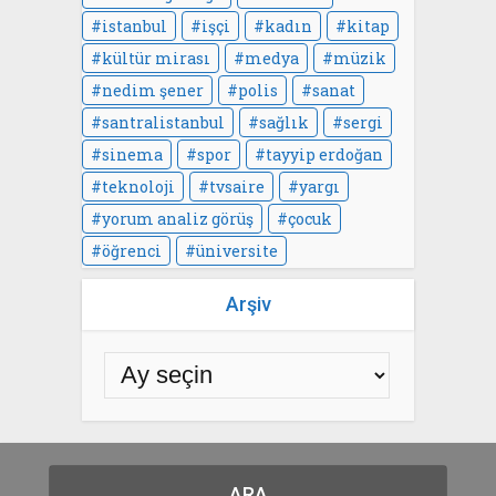
istanbul
işçi
kadın
kitap
kültür mirası
medya
müzik
nedim şener
polis
sanat
santralistanbul
sağlık
sergi
sinema
spor
tayyip erdoğan
teknoloji
tvsaire
yargı
yorum analiz görüş
çocuk
öğrenci
üniversite
Arşiv
ARA