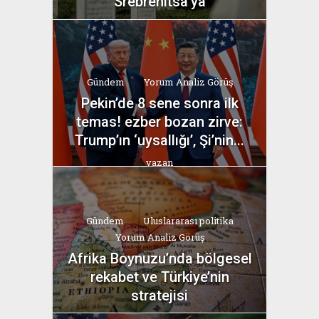
Srebrenitsa’ya
yazan
Bahri Ak
Gündem
Yorum Analiz Görüş
Pekin’de 8 sene sonra ilk
temas! ezber bozan zirve:
Trump’ın ‘uysallığı’, Şi’nin...
yazan
Bahri Ak
Gündem
Uluslararası politika
Yorum Analiz Görüş
Afrika Boynuzu’nda bölgesel
rekabet ve Türkiye’nin
stratejisi
yazan