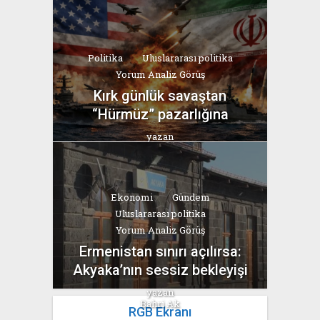
Bahri Ak
Politika
Uluslararası politika
Yorum Analiz Görüş
Kırk günlük savaştan
“Hürmüz” pazarlığına
yazan
Bahri Ak
Ekonomi
Gündem
Uluslararası politika
Yorum Analiz Görüş
Ermenistan sınırı açılırsa:
Akyaka’nın sessiz bekleyişi
yazan
Bahri Ak
RGB Ekranı