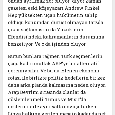
ondan ayrılmak zor oluyor” diyor Zaman
gazetesi eski köşeyazarı Andrew Finkel.
Hep yüksekten uçan hükümetin sahip
olduğu konumdan dürüst olmayan tarzda
çıkar sağlamasını da Yüzüklerin
Efendisi’ndeki kahramanların durumuna
benzetiyor. Ve o da işinden oluyor.
Bütün bunlara rağmen Türk seçmenlerin
çoğu kadirimutlak AKP’ye bir alternatif
göremiyorlar. Ve bu da izlenen ekonomi
rotası ile birlikte politik hedeflerin bir kez
daha arka planda kalmasına neden oluyor.
Arap Devrimi sırasında olanlar da
gözlemlenmeli: Tunus ve Mısır’da
göstericilerle aynı safta dövüşülürken
Libya halkına verilen mesaj o kadar da net