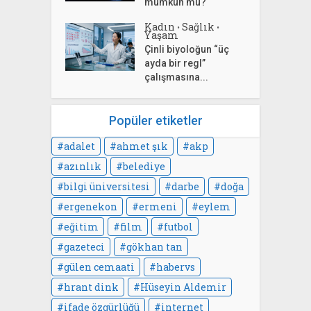
mümkün mü?
Kadın
Sağlık
•
•
Yaşam
Çinli biyoloğun “üç
ayda bir regl”
çalışmasına...
Popüler etiketler
adalet
ahmet şık
akp
azınlık
belediye
bilgi üniversitesi
darbe
doğa
ergenekon
ermeni
eylem
eğitim
film
futbol
gazeteci
gökhan tan
gülen cemaati
habervs
hrant dink
Hüseyin Aldemir
ifade özgürlüğü
internet