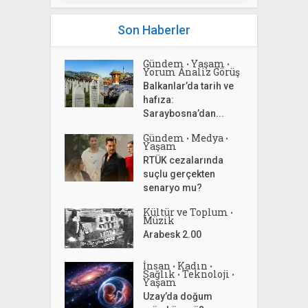
Son Haberler
Gündem
Yaşam
•
•
Yorum Analiz Görüş
Balkanlar’da tarih ve
hafıza:
Saraybosna’dan...
Gündem
Medya
•
•
Yaşam
RTÜK cezalarında
suçlu gerçekten
senaryo mu?
Kültür ve Toplum
•
Müzik
Arabesk 2.00
İnsan
Kadın
•
•
Sağlık
Teknoloji
•
•
Yaşam
Uzay’da doğum