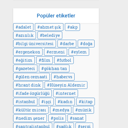
Popüler etiketler
adalet
ahmet şık
akp
azınlık
belediye
bilgi üniversitesi
darbe
doğa
ergenekon
ermeni
eylem
eğitim
film
futbol
gazeteci
gökhan tan
gülen cemaati
habervs
hrant dink
Hüseyin Aldemir
ifade özgürlüğü
internet
istanbul
işçi
kadın
kitap
kültür mirası
medya
müzik
nedim şener
polis
sanat
santralistanbul
sağlık
sergi