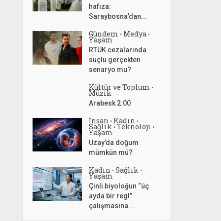
hafıza:
Saraybosna’dan...
Gündem
Medya
•
•
Yaşam
RTÜK cezalarında
suçlu gerçekten
senaryo mu?
Kültür ve Toplum
•
Müzik
Arabesk 2.00
İnsan
Kadın
•
•
Sağlık
Teknoloji
•
•
Yaşam
Uzay’da doğum
mümkün mü?
Kadın
Sağlık
•
•
Yaşam
Çinli biyoloğun “üç
ayda bir regl”
çalışmasına...