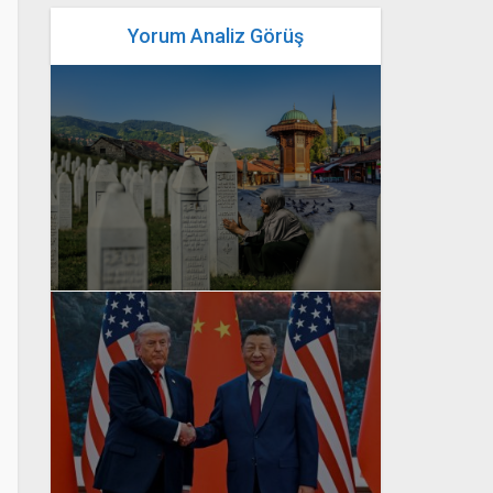
Yorum Analiz Görüş
yazan
Bahri Ak
yazan
Bahri Ak