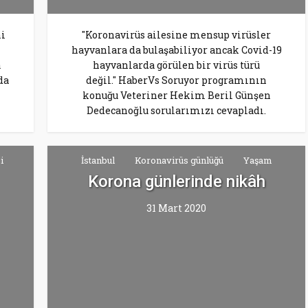
ni
"Koronavirüs ailesine mensup virüsler
hayvanlara da bulaşabiliyor ancak Covid-19
a
hayvanlarda görülen bir virüs türü
da
değil." HaberVs Soruyor programının
konuğu Veteriner Hekim Beril Günşen
Dedecanoğlu sorularımızı cevapladı.
i
İstanbul
Koronavirüs günlüğü
Yaşam
Korona günlerinde nikâh
31 Mart 2020