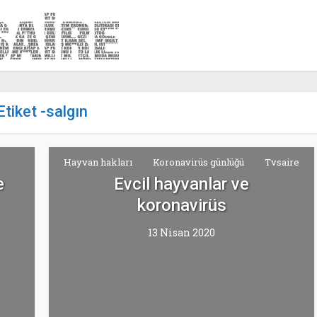
Etiket -salgın
Hayvan hakları
Koronavirüs günlüğü
Tvsaire
e
Evcil hayvanlar ve
koronavirüs
13 Nisan 2020