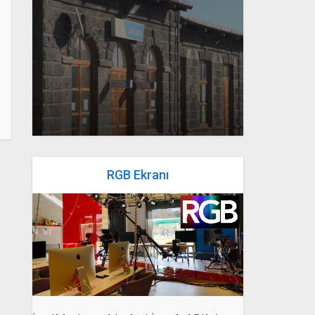
yazan
Bahri Ak
RGB Ekranı