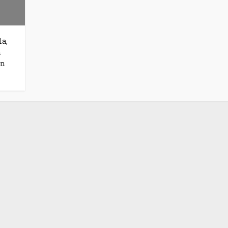
a,
n
an