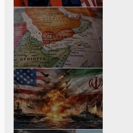
yazan
Bahri Ak
yazan
Bahri Ak