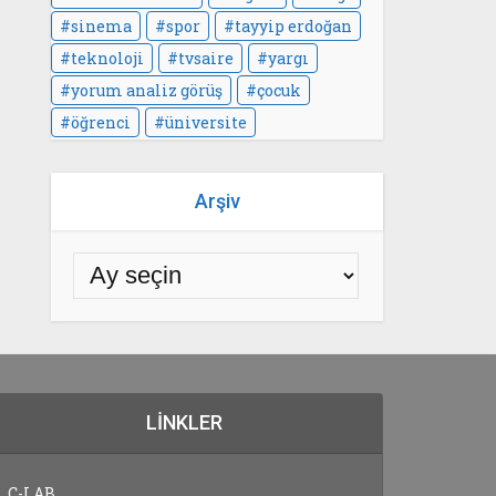
sinema
spor
tayyip erdoğan
teknoloji
tvsaire
yargı
yorum analiz görüş
çocuk
öğrenci
üniversite
Arşiv
LINKLER
C-LAB