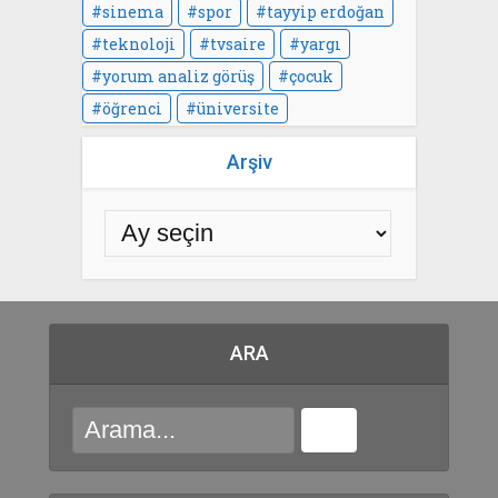
sinema
spor
tayyip erdoğan
teknoloji
tvsaire
yargı
yorum analiz görüş
çocuk
öğrenci
üniversite
Arşiv
ARA