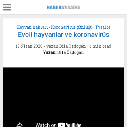
Hayvan hakları
Koronavirüs günlüğü
Tvsaire
•
•
Evcil hayvanlar ve koronavirüs
13 Nisan 2020
yazan
Dila Özdoğan
1 min read
Yazan:
Dila Özdoğan