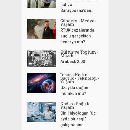
hafıza:
Saraybosna’dan...
Gündem
Medya
•
•
Yaşam
RTÜK cezalarında
suçlu gerçekten
senaryo mu?
Kültür ve Toplum
•
Müzik
Arabesk 2.00
İnsan
Kadın
•
•
Sağlık
Teknoloji
•
•
Yaşam
Uzay’da doğum
mümkün mü?
Kadın
Sağlık
•
•
Yaşam
Çinli biyoloğun “üç
ayda bir regl”
çalışmasına...