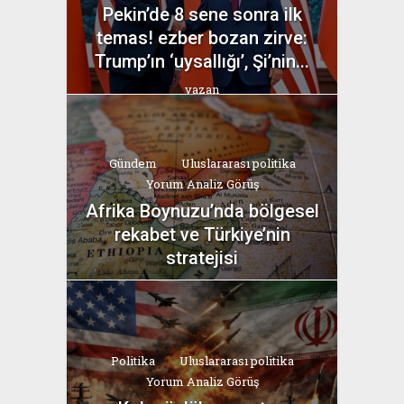
Pekin’de 8 sene sonra ilk
temas! ezber bozan zirve:
Trump’ın ‘uysallığı’, Şi’nin...
yazan
Bahri Ak
Gündem
Uluslararası politika
Yorum Analiz Görüş
Afrika Boynuzu’nda bölgesel
rekabet ve Türkiye’nin
stratejisi
yazan
Bahri Ak
Politika
Uluslararası politika
Yorum Analiz Görüş