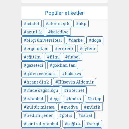
Popüler etiketler
adalet
ahmet şık
akp
azınlık
belediye
bilgi üniversitesi
darbe
doğa
ergenekon
ermeni
eylem
eğitim
film
futbol
gazeteci
gökhan tan
gülen cemaati
habervs
hrant dink
Hüseyin Aldemir
ifade özgürlüğü
internet
istanbul
işçi
kadın
kitap
kültür mirası
medya
müzik
nedim şener
polis
sanat
santralistanbul
sağlık
sergi