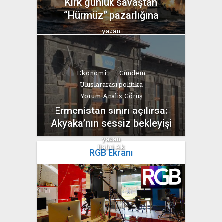
Kırk günlük savaştan
“Hürmüz” pazarlığına
yazan
Bahri Ak
Ekonomi
Gündem
Uluslararası politika
Yorum Analiz Görüş
Ermenistan sınırı açılırsa:
Akyaka’nın sessiz bekleyişi
yazan
Bahri Ak
RGB Ekranı