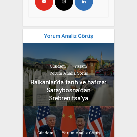
Yorum Analiz Görüş
Gündem
Yaşam
Yorum Analiz Görüş
Balkanlar’da tarih ve hafıza:
Saraybosna’dan
Srebrenitsa’ya
yazan
Bahri Ak
Gündem
Yorum Analiz Görüş