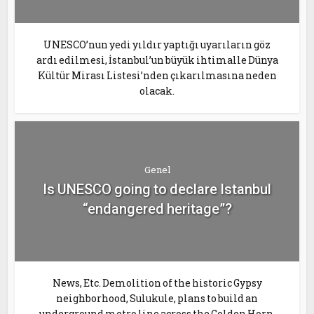
UNESCO’nun yedi yıldır yaptığı uyarıların göz
ardı edilmesi, İstanbul’un büyük ihtimalle Dünya
Kültür Mirası Listesi’nden çıkarılmasına neden
olacak.
Genel
Is UNESCO going to declare Istanbul
“endangered heritage”?
News, Etc. Demolition of the historic Gypsy
neighborhood, Sulukule, plans to build an
underground metro line across the Golden Horn,