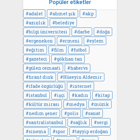
Popüler etiketler
adalet
ahmet şık
akp
azınlık
belediye
bilgi üniversitesi
darbe
doğa
ergenekon
ermeni
eylem
eğitim
film
futbol
gazeteci
gökhan tan
gülen cemaati
habervs
hrant dink
Hüseyin Aldemir
ifade özgürlüğü
internet
istanbul
işçi
kadın
kitap
kültür mirası
medya
müzik
nedim şener
polis
sanat
santralistanbul
sağlık
sergi
sinema
spor
tayyip erdoğan