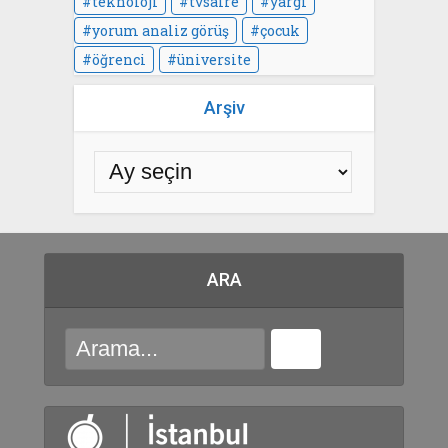
teknoloji
tvsaire
yargı
yorum analiz görüş
çocuk
öğrenci
üniversite
Arşiv
ARA