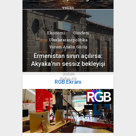
yazan
Bahri Ak
Ekonomi
Gündem
Uluslararası politika
Yorum Analiz Görüş
Ermenistan sınırı açılırsa:
Akyaka’nın sessiz bekleyişi
yazan
Bahri Ak
RGB Ekranı