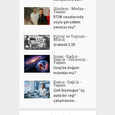
Gündem
Medya
•
•
Yaşam
RTÜK cezalarında
suçlu gerçekten
senaryo mu?
Kültür ve Toplum
•
Müzik
Arabesk 2.00
İnsan
Kadın
•
•
Sağlık
Teknoloji
•
•
Yaşam
Uzay’da doğum
mümkün mü?
Kadın
Sağlık
•
•
Yaşam
Çinli biyoloğun “üç
ayda bir regl”
çalışmasına...