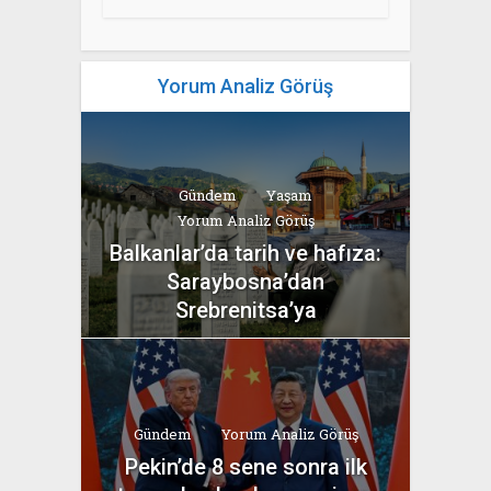
Yorum Analiz Görüş
Gündem
Yaşam
Yorum Analiz Görüş
Balkanlar’da tarih ve hafıza:
Saraybosna’dan
Srebrenitsa’ya
yazan
Bahri Ak
Gündem
Yorum Analiz Görüş
Pekin’de 8 sene sonra ilk