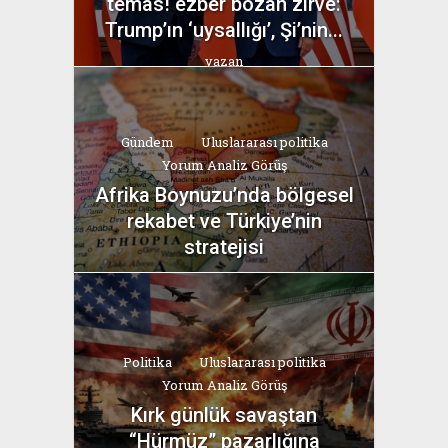
temas! ezber bozan zirve:
Trump’ın ‘uysallığı’, Şi’nin...
yazan
Bahri Ak
Gündem
Uluslararası politika
Yorum Analiz Görüş
Afrika Boynuzu’nda bölgesel
rekabet ve Türkiye’nin
stratejisi
yazan
Bahri Ak
Politika
Uluslararası politika
Yorum Analiz Görüş
Kırk günlük savaştan
“Hürmüz” pazarlığına