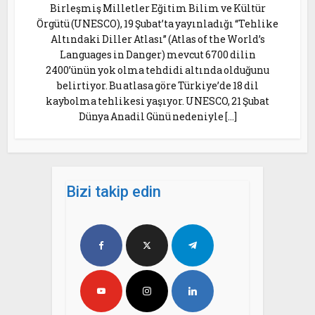
Birleşmiş Milletler Eğitim Bilim ve Kültür
Örgütü (UNESCO), 19 Şubat’ta yayınladığı “Tehlike
Altındaki Diller Atlası” (Atlas of the World’s
Languages in Danger) mevcut 6700 dilin
2400’ünün yok olma tehdidi altında olduğunu
belirtiyor. Bu atlasa göre Türkiye’de 18 dil
kaybolma tehlikesi yaşıyor. UNESCO, 21 Şubat
Dünya Anadil Günü nedeniyle […]
Bizi takip edin