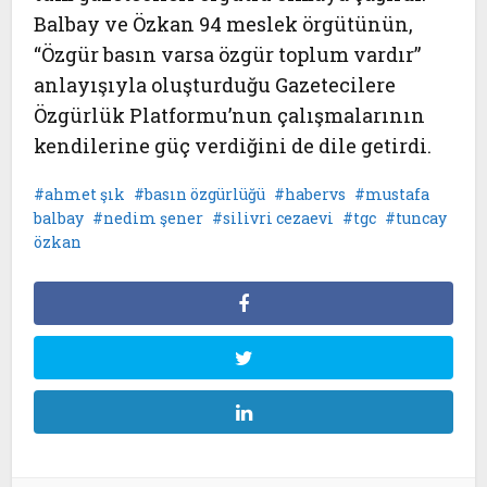
Balbay ve Özkan 94 meslek örgütünün,
“Özgür basın varsa özgür toplum vardır”
anlayışıyla oluşturduğu Gazetecilere
Özgürlük Platformu’nun çalışmalarının
kendilerine güç verdiğini de dile getirdi.
ahmet şık
basın özgürlüğü
habervs
mustafa
balbay
nedim şener
silivri cezaevi
tgc
tuncay
özkan