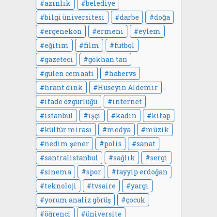
azınlık
belediye
bilgi üniversitesi
darbe
doğa
ergenekon
ermeni
eylem
eğitim
film
futbol
gazeteci
gökhan tan
gülen cemaati
habervs
hrant dink
Hüseyin Aldemir
ifade özgürlüğü
internet
istanbul
işçi
kadın
kitap
kültür mirası
medya
müzik
nedim şener
polis
sanat
santralistanbul
sağlık
sergi
sinema
spor
tayyip erdoğan
teknoloji
tvsaire
yargı
yorum analiz görüş
çocuk
öğrenci
üniversite