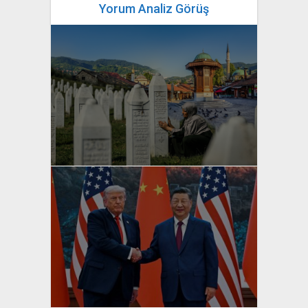
Yorum Analiz Görüş
yazan
Bahri Ak
yazan
Bahri Ak