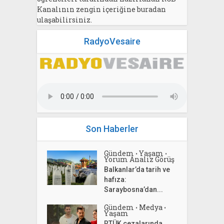
Kanalının zengin içeriğine buradan
ulaşabilirsiniz.
RadyoVesaire
Son Haberler
Gündem
Yaşam
•
•
Yorum Analiz Görüş
Balkanlar’da tarih ve
hafıza:
Saraybosna’dan...
Gündem
Medya
•
•
Yaşam
RTÜK cezalarında