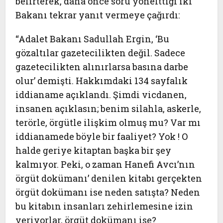
belirterek, daha önce soru yönelttiği iki
Bakanı tekrar yanıt vermeye çağırdı:
“Adalet Bakanı Sadullah Ergin, ‘Bu
gözaltılar gazetecilikten değil. Sadece
gazetecilikten alınırlarsa basına darbe
olur’ demişti. Hakkımdaki 134 sayfalık
iddianame açıklandı. Şimdi vicdanen,
insanen açıklasın; benim silahla, askerle,
terörle, örgütle ilişkim olmuş mu? Var mı
iddianamede böyle bir faaliyet? Yok ! O
halde geriye kitaptan başka bir şey
kalmıyor. Peki, o zaman Hanefi Avcı’nın
örgüt dokümanı’ denilen kitabı gerçekten
örgüt dokümanı ise neden satışta? Neden
bu kitabın insanları zehirlemesine izin
veriyorlar, örgüt dokümanı ise?