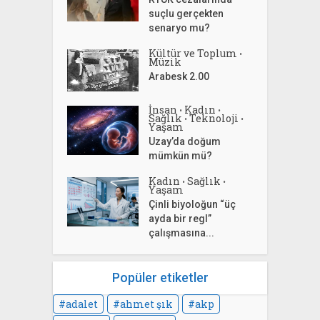
suçlu gerçekten
senaryo mu?
Kültür ve Toplum
•
Müzik
Arabesk 2.00
İnsan
Kadın
•
•
Sağlık
Teknoloji
•
•
Yaşam
Uzay’da doğum
mümkün mü?
Kadın
Sağlık
•
•
Yaşam
Çinli biyoloğun “üç
ayda bir regl”
çalışmasına...
Popüler etiketler
adalet
ahmet şık
akp