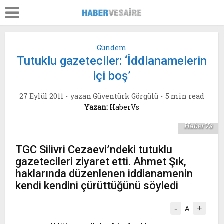
Gündem
Tutuklu gazeteciler: ‘İddianamelerin
içi boş’
27 Eylül 2011
yazan
Güventürk Görgülü
5 min read
Yazan:
HaberVs
HaberVs
TGC Silivri Cezaevi’ndeki tutuklu
gazetecileri ziyaret etti. Ahmet Şık,
haklarında düzenlenen iddianamenin
kendi kendini çürüttüğünü söyledi
-
+
A