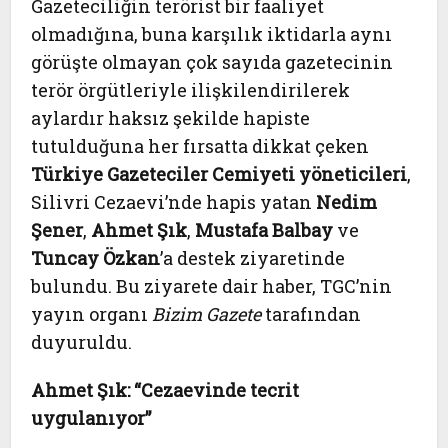
Gazeteciliğin terörist bir faaliyet
olmadığına, buna karşılık iktidarla aynı
görüşte olmayan çok sayıda gazetecinin
terör örgütleriyle ilişkilendirilerek
aylardır haksız şekilde hapiste
tutulduğuna her fırsatta dikkat çeken
Türkiye Gazeteciler Cemiyeti yöneticileri
,
Silivri Cezaevi’nde hapis yatan
Nedim
Şener
,
Ahmet Şık
,
Mustafa Balbay
ve
Tuncay Özkan
’a destek ziyaretinde
bulundu. Bu ziyarete dair haber, TGC’nin
yayın organı
Bizim Gazete
tarafından
duyuruldu.
Ahmet Şık: “Cezaevinde tecrit
uygulanıyor”