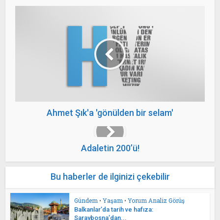
Ahmet Şık'a 'gönülden bir selam'
Adaletin 200’ü!
Bu haberler de ilginizi çekebilir
Gündem
•
Yaşam
•
Yorum Analiz Görüş
Balkanlar’da tarih ve hafıza:
Saraybosna’dan...