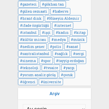
gazeteci
gökhan tan
gülen cemaati
habervs
hrant dink
Hüseyin Aldemir
ifade özgürlüğü
internet
istanbul
işçi
kadın
kitap
kültür mirası
medya
müzik
nedim şener
polis
sanat
santralistanbul
sağlık
sergi
sinema
spor
tayyip erdoğan
teknoloji
tvsaire
yargı
yorum analiz görüş
çocuk
öğrenci
üniversite
Arşiv