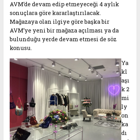
AVM’de devam edip etmeyeceği 4 aylık
sonuçlara göre kararlaştırılacak.
Mağazaya olan ilgiye göre başka bir
AVM’ye yeni bir mağaza açılması ya da
bulunduğu yerde devam etmesi de söz
konusu.
Ya
kl
aşı
k 2
mi
ly
on
ka
dı