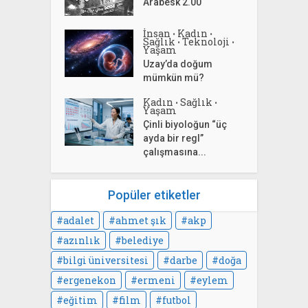
Arabesk 2.00
İnsan
Kadın
•
•
Sağlık
Teknoloji
•
•
Yaşam
Uzay’da doğum
mümkün mü?
Kadın
Sağlık
•
•
Yaşam
Çinli biyoloğun “üç
ayda bir regl”
çalışmasına...
Popüler etiketler
adalet
ahmet şık
akp
azınlık
belediye
bilgi üniversitesi
darbe
doğa
ergenekon
ermeni
eylem
eğitim
film
futbol