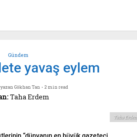
Gündem
lete yavaş eylem
yazan
Gökhan Tan
2 min read
an:
Taha Erdem
Taha Erde
tlerinin “dünyanın en büyük gazeteci