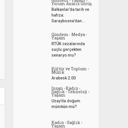
Gündem
Yaşam
•
•
Yorum Analiz Görüş
Balkanlar’da tarih ve
hafıza:
Saraybosna’dan...
Gündem
Medya
•
•
Yaşam
RTÜK cezalarında
suçlu gerçekten
senaryo mu?
Kültür ve Toplum
•
Müzik
Arabesk 2.00
İnsan
Kadın
•
•
Sağlık
Teknoloji
•
•
Yaşam
Uzay’da doğum
mümkün mü?
Kadın
Sağlık
•
•
Yaşam