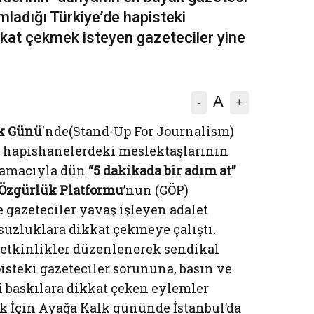
mladığı Türkiye’de hapisteki
kat çekmek isteyen gazeteciler yine
A
-
+
lk Günü
'nde(Stand-Up For Journalism)
r, hapishanelerdeki meslektaşlarının
amacıyla dün
“5 dakikada bir adım at”
 Özgürlük Platformu
’nun (GÖP)
 gazeteciler yavaş işleyen adalet
zluklara dikkat çekmeye çalıştı.
 etkinlikler düzenlenerek sendikal
steki gazeteciler sorununa, basın ve
i baskılara dikkat çeken eylemler
ik İçin Ayağa Kalk gününde İstanbul’da