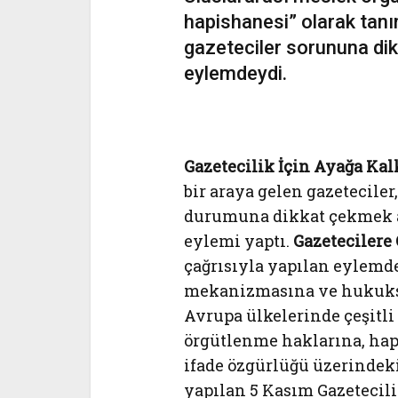
hapishanesi” olarak tanı
gazeteciler sorununa dik
eylemdeydi.
Gazetecilik İçin Ayağa Ka
bir araya gelen gazetecile
durumuna dikkat çekmek 
eylemi yaptı.
Gazetecilere
çağrısıyla yapılan eylemde
mekanizmasına ve hukuksu
Avrupa ülkelerinde çeşitli
örgütlenme haklarına, hapi
ifade özgürlüğü üzerindek
yapılan 5 Kasım Gazetecil