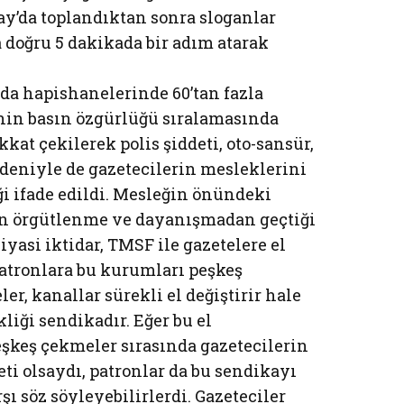
ray’da toplandıktan sonra sloganlar
 doğru 5 dakikada bir adım atarak
da hapishanelerinde 60’tan fazla
nin basın özgürlüğü sıralamasında
kkat çekilerek polis şiddeti, oto-sansür,
deniyle de gazetecilerin mesleklerini
i ifade edildi. Mesleğin önündeki
n örgütlenme ve dayanışmadan geçtiği
iyasi iktidar, TMSF ile gazetelere el
patronlara bu kurumları peşkeş
r, kanallar sürekli el değiştirir hale
kliği sendikadır. Eğer bu el
peşkeş çekmeler sırasında gazetecilerin
eti olsaydı, patronlar da bu sendikayı
şı söz söyleyebilirlerdi. Gazeteciler