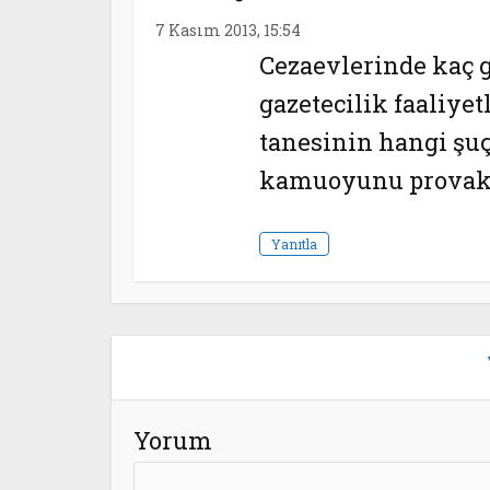
7 Kasım 2013, 15:54
Cezaevlerinde kaç g
gazetecilik faaliye
tanesinin hangi şuçt
kamuoyunu provake
Yanıtla
Yorum