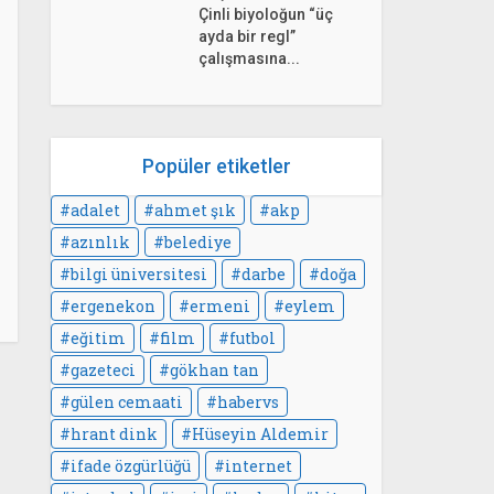
Çinli biyoloğun “üç
ayda bir regl”
çalışmasına...
Popüler etiketler
adalet
ahmet şık
akp
azınlık
belediye
bilgi üniversitesi
darbe
doğa
ergenekon
ermeni
eylem
eğitim
film
futbol
gazeteci
gökhan tan
gülen cemaati
habervs
hrant dink
Hüseyin Aldemir
ifade özgürlüğü
internet