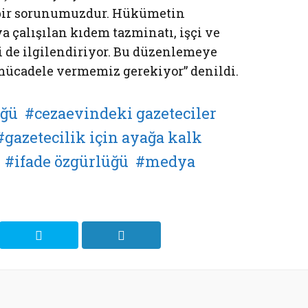
bir sorunumuzdur. Hükümetin
a çalışılan kıdem tazminatı, işçi ve
ri de ilgilendiriyor. Bu düzenlemeye
 mücadele vermemiz gerekiyor” denildi.
üğü
cezaevindeki gazeteciler
gazetecilik için ayağa kalk
ifade özgürlüğü
medya