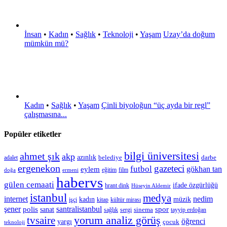
İnsan
•
Kadın
•
Sağlık
•
Teknoloji
•
Yaşam
Uzay’da doğum
mümkün mü?
Kadın
•
Sağlık
•
Yaşam
Çinli biyoloğun “üç ayda bir regl”
çalışmasına...
Popüler etiketler
bilgi üniversitesi
ahmet şık
akp
azınlık
belediye
darbe
adalet
ergenekon
gazeteci
futbol
gökhan tan
eylem
eğitim
film
doğa
ermeni
habervs
gülen cemaati
ifade özgürlüğü
hrant dink
Hüseyin Aldemir
istanbul
medya
internet
nedim
kadın
müzik
işçi
kitap
kültür mirası
şener
polis
santralistanbul
spor
sanat
sinema
sergi
tayyip erdoğan
sağlık
tvsaire
yorum analiz görüş
öğrenci
yargı
çocuk
teknoloji