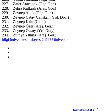
227. Zafer Aracagök (Öğr. Gör.)
228. Zehra Kafkaslı (Araş. Gör.)
229. Zeynep Altok (Öğr. Gör.)
230. Zeynep Çatay Çalışkan (Yrd. Doç.)
231. Zeynep Kılıç (Uzm.)
232. Zeynep Özer (Araş. Gör.)
233. Zeynep Özsoy (Yrd.Doç.)
234. Zülfiye Yılmaz (Araş. Gör.)
bilgi üniversitesi
habervs
ODTÜ
üniversite
Başbakan-ODTÜ