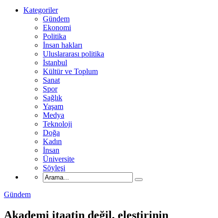
Kategoriler
Gündem
Ekonomi
Politika
İnsan hakları
Uluslararası politika
İstanbul
Kültür ve Toplum
Sanat
Spor
Sağlık
Yaşam
Medya
Teknoloji
Doğa
Kadın
İnsan
Üniversite
Söyleşi
Gündem
Akademi itaatin değil, eleştirinin