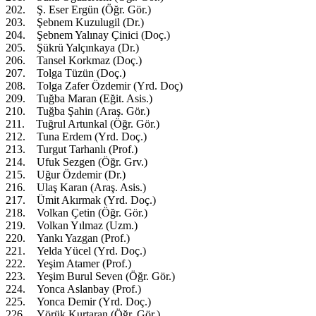
202. Ş. Eser Ergün (Öğr. Gör.)
203. Şebnem Kuzulugil (Dr.)
204. Şebnem Yalınay Çinici (Doç.)
205. Şükrü Yalçınkaya (Dr.)
206. Tansel Korkmaz (Doç.)
207. Tolga Tüzün (Doç.)
208. Tolga Zafer Özdemir (Yrd. Doç)
209. Tuğba Maran (Eğit. Asis.)
210. Tuğba Şahin (Araş. Gör.)
211. Tuğrul Artunkal (Öğr. Gör.)
212. Tuna Erdem (Yrd. Doç.)
213. Turgut Tarhanlı (Prof.)
214. Ufuk Sezgen (Öğr. Grv.)
215. Uğur Özdemir (Dr.)
216. Ulaş Karan (Araş. Asis.)
217. Ümit Akırmak (Yrd. Doç.)
218. Volkan Çetin (Öğr. Gör.)
219. Volkan Yılmaz (Uzm.)
220. Yankı Yazgan (Prof.)
221. Yelda Yücel (Yrd. Doç.)
222. Yeşim Atamer (Prof.)
223. Yeşim Burul Seven (Öğr. Gör.)
224. Yonca Aslanbay (Prof.)
225. Yonca Demir (Yrd. Doç.)
226. Yörük Kurtaran (Öğr. Gör.)