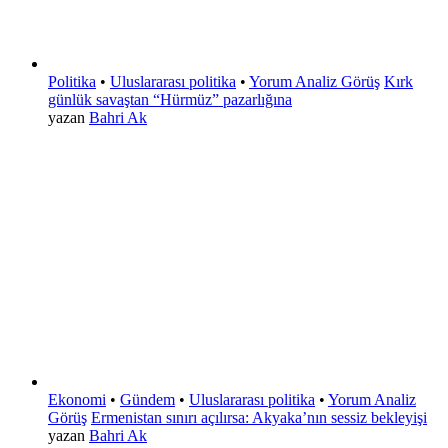
Politika
•
Uluslararası politika
•
Yorum Analiz Görüş
Kırk
günlük savaştan “Hürmüz” pazarlığına
yazan
Bahri Ak
Ekonomi
•
Gündem
•
Uluslararası politika
•
Yorum Analiz
Görüş
Ermenistan sınırı açılırsa: Akyaka’nın sessiz bekleyişi
yazan
Bahri Ak