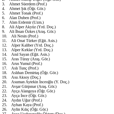
3. Ahmet Süerdem (Prof.)
4. Ahmet Şık (Öğr. Gör.)
5. Ahmet Tonak (Prof.)
6. Alan Duben (Prof.)
7. Alım Erdemir (Uzm.)
8. Ali Alper Akyüz (Yrd. Doç.)
9. Ali İhsan Özkes (Araş. Gör.)
10. Ali Nesin (Prof.)
11. Ali Onat Türker (Eğit. Asis.)
12. Alper Kaliber (Yrd. Doç.)
13. Alper Kırklar (Yrd. Doç.)
14. Anıl Sayan (Eğit. Asis.)
15. Aras Türay (Araş. Gör.)
16. Arus Yumul (Prof.)
17. Aslı Tunç (Prof.)
18. Aslıhan Demirtaş (Öğr. Gör.)
19. Asu Aksoy (Doç.)
20. Asuman Aytekin İnceoğlu (Y. Doç.)
21. Avşar Gürpınar (Araş. Gör.)
22. Ayça Alangoya (Öğr. Gör.)
23. Ayça İnce (Öğr. Gör.)
24. Aydın Uğur (Prof.)
25. Ayhan Kaya (Prof.)
26. Aylin Kılıç (Öğr. Gör.)
27. Ayşe Uyduranoğlu Öktem (Doç.)