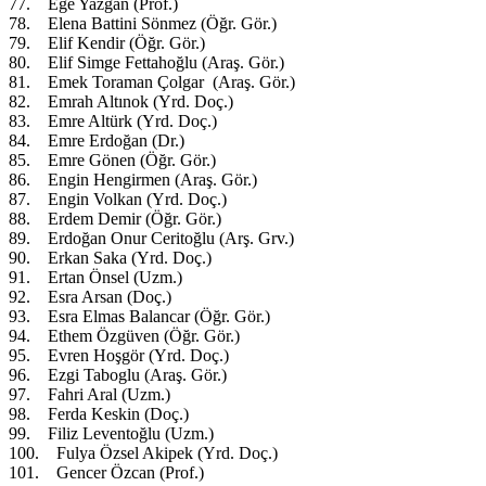
77. Ege Yazgan (Prof.)
78. Elena Battini Sönmez (Öğr. Gör.)
79. Elif Kendir (Öğr. Gör.)
80. Elif Simge Fettahoğlu (Araş. Gör.)
81. Emek Toraman Çolgar (Araş. Gör.)
82. Emrah Altınok (Yrd. Doç.)
83. Emre Altürk (Yrd. Doç.)
84. Emre Erdoğan (Dr.)
85. Emre Gönen (Öğr. Gör.)
86. Engin Hengirmen (Araş. Gör.)
87. Engin Volkan (Yrd. Doç.)
88. Erdem Demir (Öğr. Gör.)
89. Erdoğan Onur Ceritoğlu (Arş. Grv.)
90. Erkan Saka (Yrd. Doç.)
91. Ertan Önsel (Uzm.)
92. Esra Arsan (Doç.)
93. Esra Elmas Balancar (Öğr. Gör.)
94. Ethem Özgüven (Öğr. Gör.)
95. Evren Hoşgör (Yrd. Doç.)
96. Ezgi Taboglu (Araş. Gör.)
97. Fahri Aral (Uzm.)
98. Ferda Keskin (Doç.)
99. Filiz Leventoğlu (Uzm.)
100. Fulya Özsel Akipek (Yrd. Doç.)
101. Gencer Özcan (Prof.)