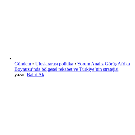
Gündem
•
Uluslararası politika
•
Yorum Analiz Görüş
Afrika
Boynuzu’nda bölgesel rekabet ve Türkiye’nin stratejisi
yazan
Bahri Ak