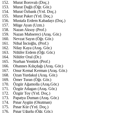
152. Murat Borovalı (Doç.)
153. Murat Dağlı (Öğr. Gör.)
154. Murat Özbank (Yrd. Doç.)
155. Murat Paker (Yrd. Doç.)
156. Mustafa Erdem Kabadayı (Doç.)
157. Müge Ayan (Uzm.)
158. Nazan Aksoy (Prof.)
159. Nazan Mahsereci (Araş. Gör.)
160. Nevzat Sayın (Öğr. Gör.)
161. Nihal İncioğlu, (Prof.)
162. Nilay Kaya (Araş. Gör.)
163. Nilüfer Erdem (Öğr. Gör.)
164. Nilüfer Oral (Dr.)
165. Nurhan Yentürk (Prof.)
166. Ohannes Kılıçdağı (Araş. Gör.)
167. Onur Kemal Kerman (Araş. Gör.)
168. Ozan Yurdakul (Araş. Gör.)
169. Ömer Turan (Öğr. Gör.)
170. Özgür Ağamolla (Araş.Gör.)
171. Özgür Atlagan (Araş. Gör.)
172. Özgür Toy (Yrd. Doç.)
173. Papatya Duman (Araş. Gör.)
174. Pınar Aygün (Okutman)
175. Pınar Kür (Yrd. Doç.)
176. Pınar Uğurlu (Öğr. Gör.)