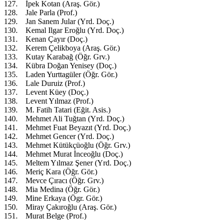
127. İpek Kotan (Araş. Gör.)
128. Jale Parla (Prof.)
129. Jan Sanem Jular (Yrd. Doç.)
130. Kemal Ilgar Eroğlu (Yrd. Doç.)
131. Kenan Çayır (Doç.)
132. Kerem Çelikboya (Araş. Gör.)
133. Kutay Karabağ (Öğr. Grv.)
134. Kübra Doğan Yenisey (Doç.)
135. Laden Yurttagüler (Öğr. Gör.)
136. Lale Duruiz (Prof.)
137. Levent Küey (Doç.)
138. Levent Yılmaz (Prof.)
139. M. Fatih Tatari (Eğit. Asis.)
140. Mehmet Ali Tuğtan (Yrd. Doç.)
141. Mehmet Fuat Beyazıt (Yrd. Doç.)
142. Mehmet Gencer (Yrd. Doç.)
143. Mehmet Kütükçüoğlu (Öğr. Grv.)
144. Mehmet Murat İnceoğlu (Doç.)
145. Meltem Yılmaz Şener (Yrd. Doç.)
146. Meriç Kara (Öğr. Gör.)
147. Mevce Çıracı (Öğr. Grv.)
148. Mia Medina (Öğr. Gör.)
149. Mine Erkaya (Ögr. Gör.)
150. Miray Çakıroğlu (Araş. Gör.)
151. Murat Belge (Prof.)