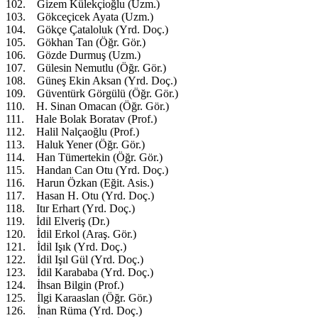
102. Gizem Külekçioğlu (Uzm.)
103. Gökceçicek Ayata (Uzm.)
104. Gökçe Çataloluk (Yrd. Doç.)
105. Gökhan Tan (Öğr. Gör.)
106. Gözde Durmuş (Uzm.)
107. Gülesin Nemutlu (Öğr. Gör.)
108. Güneş Ekin Aksan (Yrd. Doç.)
109. Güventürk Görgülü (Öğr. Gör.)
110. H. Sinan Omacan (Öğr. Gör.)
111. Hale Bolak Boratav (Prof.)
112. Halil Nalçaoğlu (Prof.)
113. Haluk Yener (Öğr. Gör.)
114. Han Tümertekin (Öğr. Gör.)
115. Handan Can Otu (Yrd. Doç.)
116. Harun Özkan (Eğit. Asis.)
117. Hasan H. Otu (Yrd. Doç.)
118. Itır Erhart (Yrd. Doç.)
119. İdil Elveriş (Dr.)
120. İdil Erkol (Araş. Gör.)
121. İdil Işık (Yrd. Doç.)
122. İdil Işıl Gül (Yrd. Doç.)
123. İdil Karababa (Yrd. Doç.)
124. İhsan Bilgin (Prof.)
125. İlgi Karaaslan (Öğr. Gör.)
126. İnan Rüma (Yrd. Doç.)