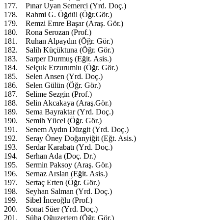
177. Pınar Uyan Semerci (Yrd. Doç.)
178. Rahmi G. Öğdül (Öğr.Gör.)
179. Remzi Emre Başar (Araş. Gör.)
180. Rona Serozan (Prof.)
181. Ruhan Alpaydın (Öğr. Gör.)
182. Salih Küçüktuna (Öğr. Gör.)
183. Sarper Durmuş (Eğit. Asis.)
184. Selçuk Erzurumlu (Öğr. Gör.)
185. Selen Ansen (Yrd. Doç.)
186. Selen Gülün (Öğr. Gör.)
187. Selime Sezgin (Prof.)
188. Selin Akcakaya (Araş.Gör.)
189. Sema Bayraktar (Yrd. Doç.)
190. Semih Yücel (Öğr. Gör.)
191. Senem Aydın Düzgit (Yrd. Doç.)
192. Seray Öney Doğanyiğit (Eğt. Asis.)
193. Serdar Karabatı (Yrd. Doç.)
194. Serhan Ada (Doç. Dr.)
195. Sermin Paksoy (Araş. Gör.)
196. Sernaz Arslan (Eğit. Asis.)
197. Sertaç Erten (Öğr. Gör.)
198. Seyhan Salman (Yrd. Doç.)
199. Sibel İnceoğlu (Prof.)
200. Sonat Süer (Yrd. Doç.)
201. Süha Oğuzertem (Öğr. Gör.)