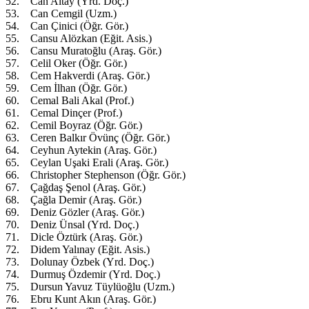
52. Can Altay (Yrd. Doç.)
53. Can Cemgil (Uzm.)
54. Can Çinici (Öğr. Gör.)
55. Cansu Alözkan (Eğit. Asis.)
56. Cansu Muratoğlu (Araş. Gör.)
57. Celil Oker (Öğr. Gör.)
58. Cem Hakverdi (Araş. Gör.)
59. Cem İlhan (Öğr. Gör.)
60. Cemal Bali Akal (Prof.)
61. Cemal Dinçer (Prof.)
62. Cemil Boyraz (Öğr. Gör.)
63. Ceren Balkır Övünç (Öğr. Gör.)
64. Ceyhun Aytekin (Araş. Gör.)
65. Ceylan Uşaki Erali (Araş. Gör.)
66. Christopher Stephenson (Öğr. Gör.)
67. Çağdaş Şenol (Araş. Gör.)
68. Çağla Demir (Araş. Gör.)
69. Deniz Gözler (Araş. Gör.)
70. Deniz Ünsal (Yrd. Doç.)
71. Dicle Öztürk (Araş. Gör.)
72. Didem Yalınay (Eğit. Asis.)
73. Dolunay Özbek (Yrd. Doç.)
74. Durmuş Özdemir (Yrd. Doç.)
75. Dursun Yavuz Tüylüoğlu (Uzm.)
76. Ebru Kunt Akın (Araş. Gör.)