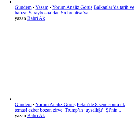
Gündem
•
Yaşam
•
Yorum Analiz Görüş
Balkanlar’da tarih ve
hafıza: Saraybosna’dan Srebrenitsa’ya
yazan
Bahri Ak
Gündem
•
Yorum Analiz Görüş
Pekin’de 8 sene sonra ilk
temas! ezber bozan zirve: Trump’ın ‘uysallığı’, Şi’nin...
yazan
Bahri Ak