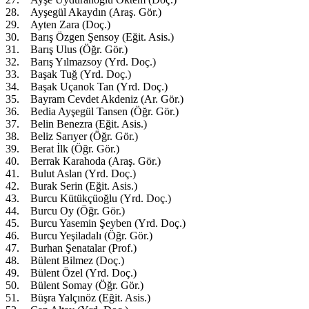
28. Ayşegül Akaydın (Araş. Gör.)
29. Ayten Zara (Doç.)
30. Barış Özgen Şensoy (Eğit. Asis.)
31. Barış Ulus (Öğr. Gör.)
32. Barış Yılmazsoy (Yrd. Doç.)
33. Başak Tuğ (Yrd. Doç.)
34. Başak Uçanok Tan (Yrd. Doç.)
35. Bayram Cevdet Akdeniz (Ar. Gör.)
36. Bedia Ayşegül Tansen (Öğr. Gör.)
37. Belin Benezra (Eğit. Asis.)
38. Beliz Sarıyer (Öğr. Gör.)
39. Berat İlk (Öğr. Gör.)
40. Berrak Karahoda (Araş. Gör.)
41. Bulut Aslan (Yrd. Doç.)
42. Burak Serin (Eğit. Asis.)
43. Burcu Kütükçüoğlu (Yrd. Doç.)
44. Burcu Oy (Öğr. Gör.)
45. Burcu Yasemin Şeyben (Yrd. Doç.)
46. Burcu Yeşiladalı (Öğr. Gör.)
47. Burhan Şenatalar (Prof.)
48. Bülent Bilmez (Doç.)
49. Bülent Özel (Yrd. Doç.)
50. Bülent Somay (Öğr. Gör.)
51. Büşra Yalçınöz (Eğit. Asis.)