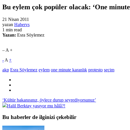
Bu eylem çok popüler olacak: ‘One minute
21 Nisan 2011
yazan
Habervs
1 min read
Yazan:
Esra Söylemez
– A +
-
A
+
akp
Esra Söylemez
eylem
one minute karanlık
protesto
seçim
‘Kültür bakanısınız, öylece durup seyrediyorsunuz’
Halil Berktay yaşıyor mu hâlâ?!
Bu haberler de ilginizi çekebilir