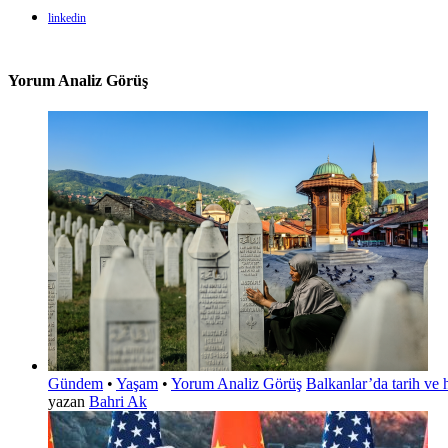
linkedin
Yorum Analiz Görüş
Gündem
•
Yaşam
•
Yorum Analiz Görüş
Balkanlar’da tarih ve 
yazan
Bahri Ak