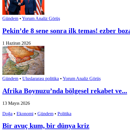
Gündem
•
Yorum Analiz Görüş
Pekin’de 8 sene sonra ilk temas! ezber boza
1 Haziran 2026
Gündem
•
Uluslararası politika
•
Yorum Analiz Görüş
Afrika Boynuzu’nda bölgesel rekabet ve...
13 Mayıs 2026
Doğa
•
Ekonomi
•
Gündem
•
Politika
Bir avuç kum, bir dünya kriz