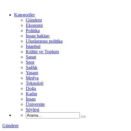
Kategoriler
Gündem
Ekonomi
Politika
İnsan hakları
Uluslararası politika
İstanbul
Kültür ve Toplum
Sanat
Spor
Sağlık
Yaşam
Medya
Teknoloji
Doğa
Kadın
İnsan
Üniversite
Söyleşi
Gündem