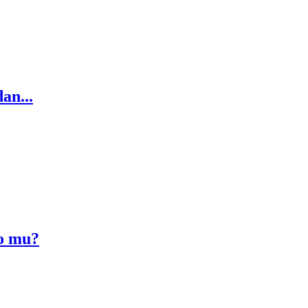
an...
yo mu?