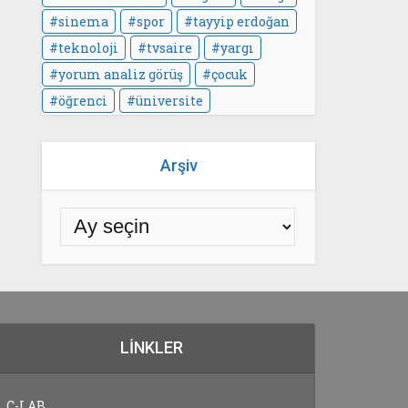
sinema
spor
tayyip erdoğan
teknoloji
tvsaire
yargı
yorum analiz görüş
çocuk
öğrenci
üniversite
Arşiv
LINKLER
C-LAB