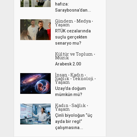
hafıza:
Saraybosna’dan...
Gündem
Medya
•
•
Yaşam
RTÜK cezalarında
suçlu gerçekten
senaryo mu?
Kültür ve Toplum
•
Müzik
Arabesk 2.00
İnsan
Kadın
•
•
Sağlık
Teknoloji
•
•
Yaşam
Uzay’da doğum
mümkün mü?
Kadın
Sağlık
•
•
Yaşam
Çinli biyoloğun “üç
ayda bir regl”
çalışmasına...