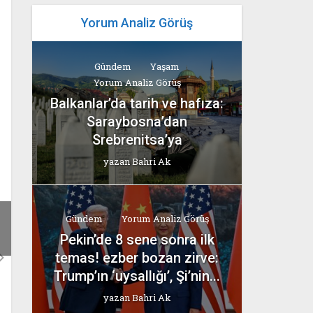
Yorum Analiz Görüş
Gündem
Yaşam
Yorum Analiz Görüş
Balkanlar’da tarih ve hafıza:
Saraybosna’dan
Srebrenitsa’ya
yazan
Bahri Ak
Gündem
Yorum Analiz Görüş
Pekin’de 8 sene sonra ilk
temas! ezber bozan zirve:
Trump’ın ‘uysallığı’, Şi’nin...
yazan
Bahri Ak