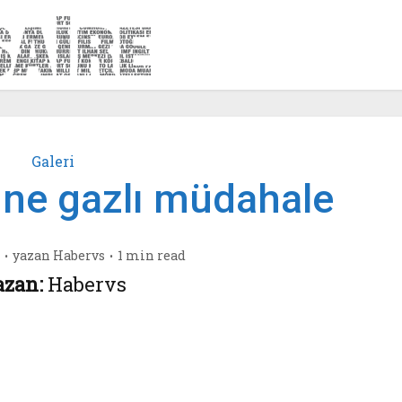
Galeri
ne gazlı müdahale
yazan
Habervs
1 min read
azan:
Habervs