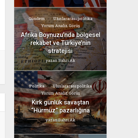
Gündem
Uluslararası politika
Yorum Analiz Görüş
Afrika Boynuzu’nda bölgesel
rekabet ve Türkiye’nin
stratejisi
yazan
Bahri Ak
Politika
Uluslararası politika
Yorum Analiz Görüş
Kırk günlük savaştan
“Hürmüz” pazarlığına
yazan
Bahri Ak