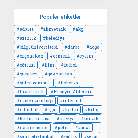
Popüler etiketler
adalet
ahmet şık
akp
azınlık
belediye
bilgi üniversitesi
darbe
doğa
ergenekon
ermeni
eylem
eğitim
film
futbol
gazeteci
gökhan tan
gülen cemaati
habervs
hrant dink
Hüseyin Aldemir
ifade özgürlüğü
internet
istanbul
işçi
kadın
kitap
kültür mirası
medya
müzik
nedim şener
polis
sanat
santralistanbul
sağlık
sergi