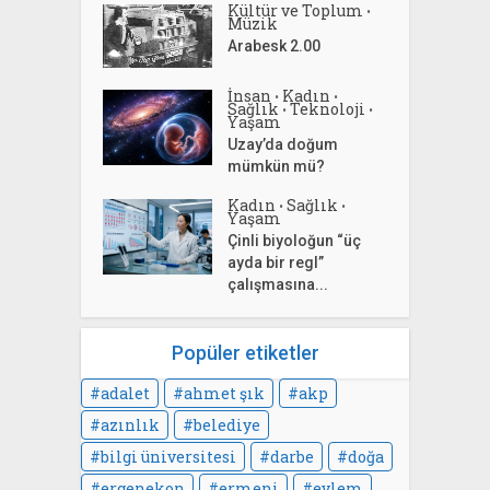
Kültür ve Toplum
•
Müzik
Arabesk 2.00
İnsan
Kadın
•
•
Sağlık
Teknoloji
•
•
Yaşam
Uzay’da doğum
mümkün mü?
Kadın
Sağlık
•
•
Yaşam
Çinli biyoloğun “üç
ayda bir regl”
çalışmasına...
Popüler etiketler
adalet
ahmet şık
akp
azınlık
belediye
bilgi üniversitesi
darbe
doğa
ergenekon
ermeni
eylem