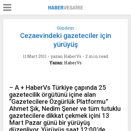
Gündem
Cezaevindeki gazeteciler için
yürüyüş
11 Mart 2011
yazan
HaberVs
2 min read
Yazan:
HaberVs
– A + HaberVs Türkiye çapında 25
gazetecilik örgütünü içine alan
“Gazetecilere Özgürlük Platformu”
Ahmet Şık, Nedim Şener ve tüm tutuklu
gazetecilere dikkat çekmek içini 13
Mart Pazar günü bir yürüyüş
düzenliyor. Yürüyüş saat 12:00’de