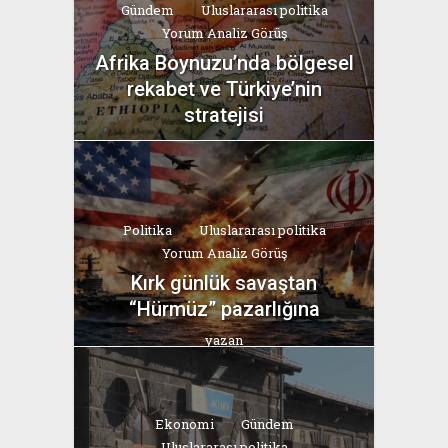
Gündem
Uluslararası politika
Yorum Analiz Görüş
Afrika Boynuzu’nda bölgesel
rekabet ve Türkiye’nin
stratejisi
yazan
Bahri Ak
Politika
Uluslararası politika
Yorum Analiz Görüş
Kırk günlük savaştan
“Hürmüz” pazarlığına
yazan
Bahri Ak
Ekonomi
Gündem
Uluslararası politika