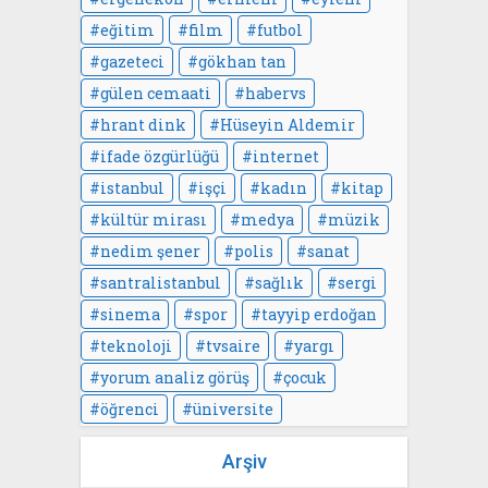
eğitim
film
futbol
gazeteci
gökhan tan
gülen cemaati
habervs
hrant dink
Hüseyin Aldemir
ifade özgürlüğü
internet
istanbul
işçi
kadın
kitap
kültür mirası
medya
müzik
nedim şener
polis
sanat
santralistanbul
sağlık
sergi
sinema
spor
tayyip erdoğan
teknoloji
tvsaire
yargı
yorum analiz görüş
çocuk
öğrenci
üniversite
Arşiv