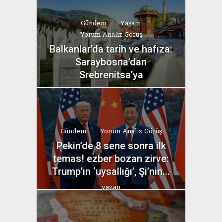
Gündem
Yaşam
Yorum Analiz Görüş
Balkanlar’da tarih ve hafıza:
Saraybosna’dan
Srebrenitsa’ya
yazan
Bahri Ak
Gündem
Yorum Analiz Görüş
Pekin’de 8 sene sonra ilk
temas! ezber bozan zirve:
Trump’ın ‘uysallığı’, Şi’nin...
yazan
Bahri Ak