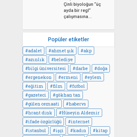
Çinli biyoloğun “üç
ayda bir regl”
çalışmasına...
Popüler etiketler
adalet
ahmet şık
akp
azınlık
belediye
bilgi üniversitesi
darbe
doğa
ergenekon
ermeni
eylem
eğitim
film
futbol
gazeteci
gökhan tan
gülen cemaati
habervs
hrant dink
Hüseyin Aldemir
ifade özgürlüğü
internet
istanbul
işçi
kadın
kitap