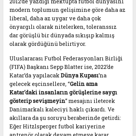
2012’de yazdığı mektupta futbol dünyasını
modern toplumun gelişimine göre daha az
liberal, daha az uygar ve daha çok
önyargılı olarak nitelerken, toleranssız
dar görüşlü bir dünyada sıkışıp kalmış
olarak gördüğünü belirtiyor.
Uluslararası Futbol Federasyonları Birliği
(FIFA) Başkanı Sepp Blatter ise, 2022’de
Katar’da yapılacak
Dünya Kupası
’na
gelecek eşcinsellere, “
Gelin ama
Katar'daki insanların görüşlerine saygı
gösterip sevişmeyin
” mesajını ileterek
Danimarkalı kaleciyi haklı çıkardı. Ve
akıllara da şu soruyu beraberinde getirdi:
Eğer Hitzlsperger futbol kariyerine
antrenör olarak devam etmeye karar