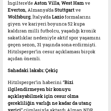
İngiltere’de
Aston Villa
,
West Ham
ve
Everton
, Almanya’da
Stuttgart
ve
Wolfsburg
, İtalya’da
Lazio
formalarını
giyen ve kariyeri boyunca 52 kupa
kaldıran milli futbolcu, yaşadığı kronik
sakatlıklar nedeniyle aktif spor yaşamını
geçen sezon, 31 yaşında sona erdirmişti.
Hitzlsperger’in cesur açıklaması birçok
açıdan önemli.
Sahadaki lakabı: Çekiç
Hitzlsperger’in haberini “
Bizi
ilgilendirmeyen bir konuyu
açıklayabilmek için cesur olma
gerekliliğin varlığı ne kadar da utanç
verici
” cümlesiyle aktardı Alman NDR