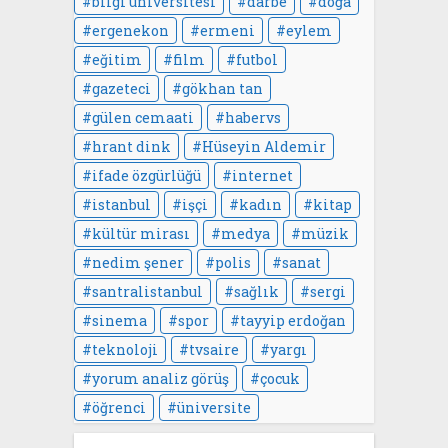
bilgi üniversitesi
darbe
doğa
ergenekon
ermeni
eylem
eğitim
film
futbol
gazeteci
gökhan tan
gülen cemaati
habervs
hrant dink
Hüseyin Aldemir
ifade özgürlüğü
internet
istanbul
işçi
kadın
kitap
kültür mirası
medya
müzik
nedim şener
polis
sanat
santralistanbul
sağlık
sergi
sinema
spor
tayyip erdoğan
teknoloji
tvsaire
yargı
yorum analiz görüş
çocuk
öğrenci
üniversite