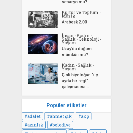
senaryo mu?
Kültür ve Toplum
•
Müzik
Arabesk 2.00
İnsan
Kadın
•
•
Sağlık
Teknoloji
•
•
Yaşam
Uzay’da doğum
mümkün mü?
Kadın
Sağlık
•
•
Yaşam
Çinli biyoloğun “üç
ayda bir regl”
çalışmasına...
Popüler etiketler
adalet
ahmet şık
akp
azınlık
belediye