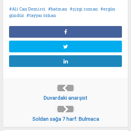
Ali Can Demirci
batman
çizgi roman
ergün
gündüz
tayyar özkan
Duvardaki anarşist
Soldan sağa 7 harf: Bulmaca