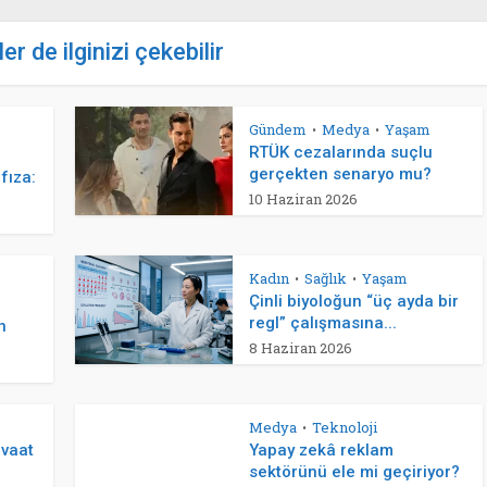
er de ilginizi çekebilir
Gündem
Medya
Yaşam
•
•
RTÜK cezalarında suçlu
gerçekten senaryo mu?
fıza:
10 Haziran 2026
Kadın
Sağlık
Yaşam
•
•
Çinli biyoloğun “üç ayda bir
regl” çalışmasına...
n
8 Haziran 2026
Medya
Teknoloji
•
 vaat
Yapay zekâ reklam
sektörünü ele mi geçiriyor?