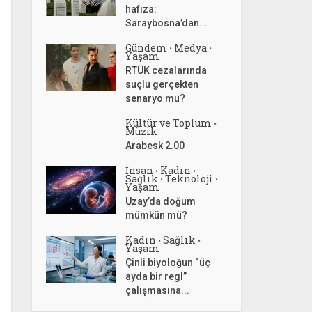
hafıza:
Saraybosna’dan...
Gündem
Medya
•
•
Yaşam
RTÜK cezalarında
suçlu gerçekten
senaryo mu?
Kültür ve Toplum
•
Müzik
Arabesk 2.00
İnsan
Kadın
•
•
Sağlık
Teknoloji
•
•
Yaşam
Uzay’da doğum
mümkün mü?
Kadın
Sağlık
•
•
Yaşam
Çinli biyoloğun “üç
ayda bir regl”
çalışmasına...