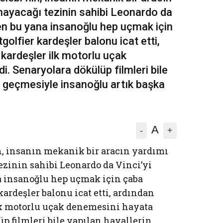
ayacağı tezinin sahibi Leonardo da
en bu yana insanoğlu hep uçmak için
olfier kardeşler balonu icat etti,
kardeşler ilk motorlu uçak
. Senaryolara dökülüp filmleri bile
a geçmesiyle insanoğlu artık başka
A
-
+
, insanın mekanik bir aracın yardımı
zinin sahibi Leonardo da Vinci’yi
 insanoğlu hep uçmak için çaba
ardeşler balonu icat etti, ardından
ilk motorlu uçak denemesini hayata
üp filmleri bile yapılan hayallerin