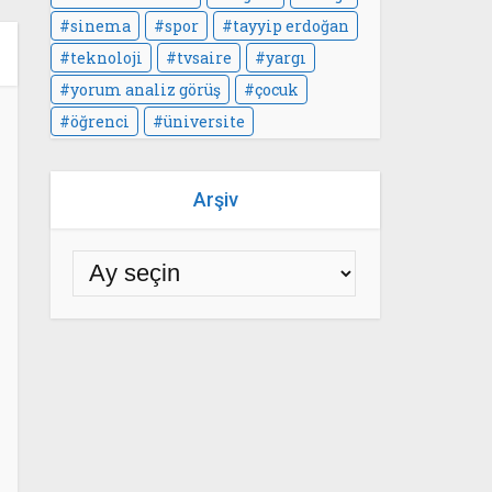
sinema
spor
tayyip erdoğan
teknoloji
tvsaire
yargı
yorum analiz görüş
çocuk
öğrenci
üniversite
Arşiv