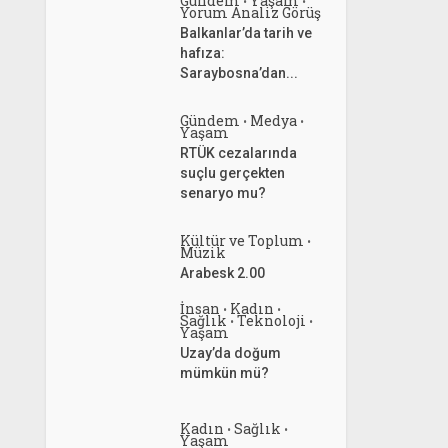
Gündem
Yaşam
•
•
Yorum Analiz Görüş
Balkanlar’da tarih ve
hafıza:
Saraybosna’dan...
Gündem
Medya
•
•
Yaşam
RTÜK cezalarında
suçlu gerçekten
senaryo mu?
Kültür ve Toplum
•
Müzik
Arabesk 2.00
İnsan
Kadın
•
•
Sağlık
Teknoloji
•
•
Yaşam
Uzay’da doğum
mümkün mü?
Kadın
Sağlık
•
•
Yaşam