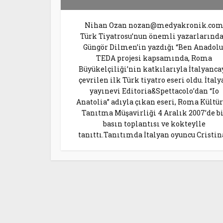
Nihan Ozan nozan@medyakronik.co
Türk Tiyatrosu’nun önemli yazarlarınd
Güngör Dilmen’in yazdığı “Ben Anadolu
TEDA projesi kapsamında, Roma
Büyükelçiliği’nin katkılarıyla İtalyanca
çevrilen ilk Türk tiyatro eseri oldu. İtaly
yayınevi Editoria&Spettacolo’dan “Io
Anatolia” adıyla çıkan eseri, Roma Kültür
Tanıtma Müşavirliği 4 Aralık 2007’de b
basın toplantısı ve kokteylle
tanıttı.Tanıtımda İtalyan oyuncu Cristina