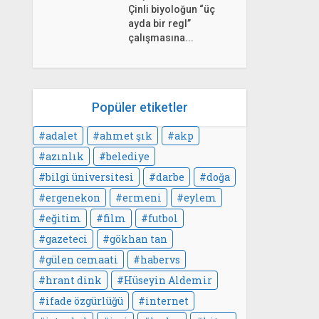
Çinli biyoloğun “üç
ayda bir regl”
çalışmasına...
Popüler etiketler
adalet
ahmet şık
akp
azınlık
belediye
bilgi üniversitesi
darbe
doğa
ergenekon
ermeni
eylem
eğitim
film
futbol
gazeteci
gökhan tan
gülen cemaati
habervs
hrant dink
Hüseyin Aldemir
ifade özgürlüğü
internet